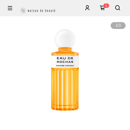
0
1
/
3