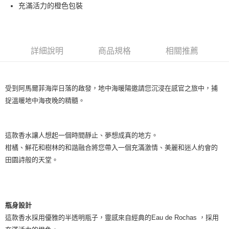
充滿活力的橙色包裝
付款後萊爾富取貨
每筆NT$100，滿NT$1,000(含以上)免運費
付款後7-11取貨
詳細說明
商品規格
相關推薦
每筆NT$80，滿NT$1,000(含以上)免運費
宅配(全站)
受到阿馬爾菲海岸日落的啟發，地中海暖陽邀請您沉浸在感官之旅中，捕
每筆NT$80，滿NT$1,000(含以上)免運費
捉溫暖地中海夜晚的精髓。
這款香水讓人想起一個時間靜止、夢想成真的地方。
柑橘、鮮花和樹林的和諧融合將您帶入一個充滿激情、美麗和迷人約會的
田園詩般的天堂。
瓶身設計
這款香水採用優雅的半透明瓶子，靈感來自經典的Eau de Rochas ，採用