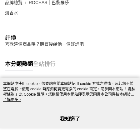
品牌總覽
ROCHAS｜巴黎羅莎
淡香水
評價
喜歡這個商品嗎？購買後給他一個好評吧
本分類熱銷
全站排行
本網站中使用 cookie，欲查詢有關本網站使用 cookie 方式之詳情，及若您不希
熱門標籤
望在電腦上使用 cookie 時應如何變更電腦的 cookie 設定，請參閱本網站「
隱私
權條款
」之 Cookie 聲明。您繼續使用本網站即表示您同意本公司得按本網站使
用條款之 Cookie 聲明使用 cookie。
了解更多 >
我知道了