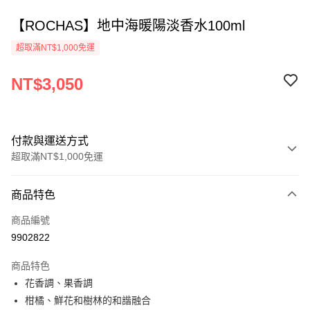
【ROCHAS】地中海暖陽淡香水100ml
超取滿NT$1,000免運
NT$3,050
付款與運送方式
超取滿NT$1,000免運
付款方式
商品特色
信用卡一次付款
商品編號
ATM付款
9902822
運送方式
商品特色
花香調、果香調
付款後全家取貨
柑橘、鮮花和樹林的和諧融合
每筆NT$80，滿NT$1,000(含以上)免運費