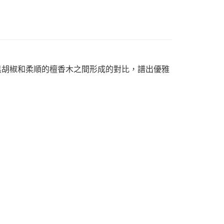
0，滿NT$1,000(含以上)免運費
黑胡椒和柔順的檀香木之間形成的對比，譜出優雅