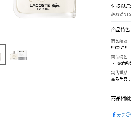
付款與運
超取滿NT$
付款方式
商品特色
信用卡一
商品編號
9902719
ATM付款
商品特色
優雅的
運送方式
銷售重點
商品內容：
付款後全
每筆NT$8
商品相關分
付款後萊
每筆NT$1
品牌總覽
分享
付款後7-1
淡香水
每筆NT$8
男香