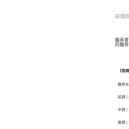
詳細
繼承者
的馥奇
【香
馥奇
前調 
中調 
後調 