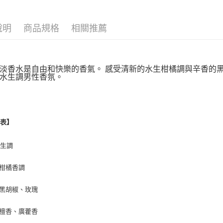
宅配(全站)
每筆NT$8
說明
商品規格
相關推薦
淡香水是自由和快樂的香氣。 感受清新的水生柑橘調與辛香的
水生調男性香氛。
調表】
水生調
| 柑橘香調
| 黑胡椒、玫瑰
| 檀香、廣藿香