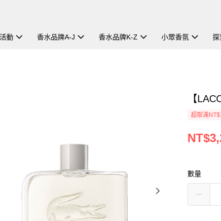
活動
香水品牌A-J
香水品牌K-Z
小眾香氛
探
【LAC
超取滿NT$
NT$3,
數量