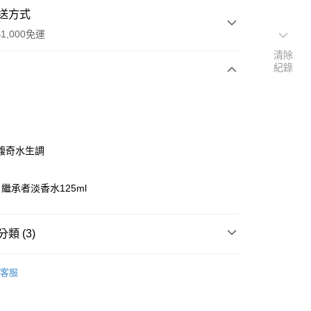
送方式
1,000免運
清除
紀錄
次付款
馥奇水生調
繼承者淡香水125ml
家取貨
0，滿NT$1,000(含以上)免運費
類 (3)
爾富取貨
00，滿NT$1,000(含以上)免運費
LACOSTE
客服
1取貨
0，滿NT$1,000(含以上)免運費