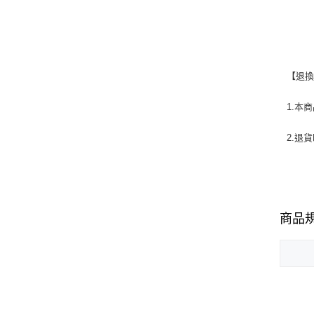
【退
1.本
2.退
商品