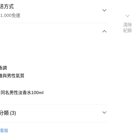
送方式
1,000免運
清除
紀錄
次付款
香調
雅與男性氣質
家取貨
同名男性淡香水100ml
0，滿NT$1,000(含以上)免運費
爾富取貨
類 (3)
00，滿NT$1,000(含以上)免運費
LACOSTE
1取貨
客服
0，滿NT$1,000(含以上)免運費