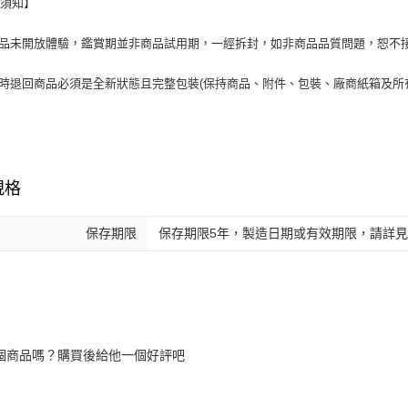
換須知】
商品未開放體驗，鑑賞期並非商品試用期，一經拆封，如非商品品質問題，恕不
貨時退回商品必須是全新狀態且完整包裝(保持商品、附件、包裝、廠商紙箱及所
規格
保存期限
保存期限5年，製造日期或有效期限，請詳
個商品嗎？購買後給他一個好評吧