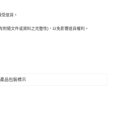
接受退貨。
有附隨文件或資料之完整性)，以免影響退貨權利。
見產品包裝標示