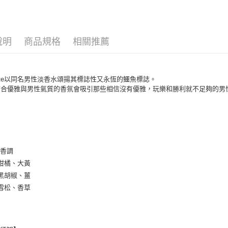
男香
宅配(全站)
每筆NT$8
說明
商品規格
相關推薦
oste以同名男性淡香水頌揚其標誌性又永恆的鱷魚標誌。
結合優雅與男性氣質的香氛會吸引那些相信沒有優雅，玩樂和勝利就不足夠的男
辛香調
柑橘、大黃
黑胡椒、薑
雪松、香草