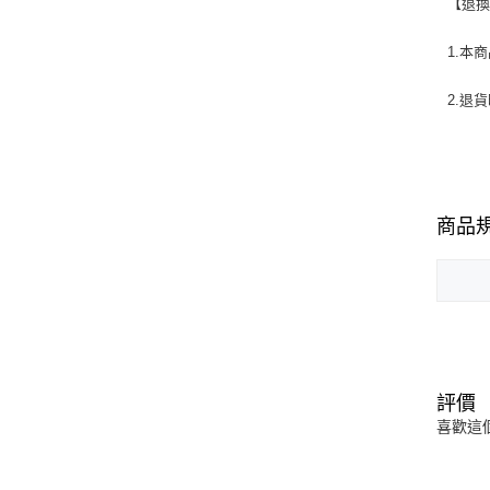
【退
1.本
2.退
商品
評價
喜歡這