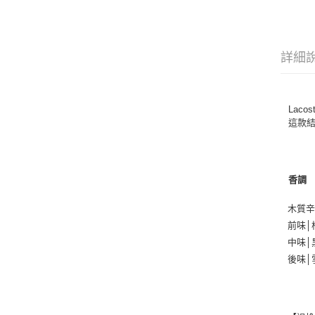
詳細
Lac
這款
香調
木質
前味│
中味│
後味│