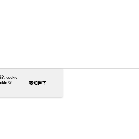
 cookie
kie 聲明
我知道了
若接到可疑電話，請洽詢165反詐騙專線
本站最佳瀏覽環境請使用 Google Chrome、Firefox 或 Edge 以上版本