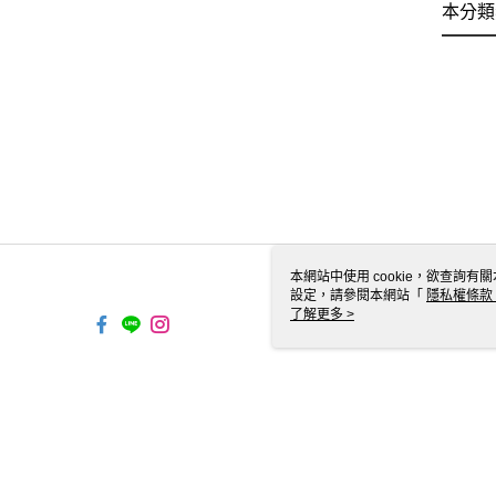
本分類
本網站中使用 cookie，欲查詢有關
設定，請參閱本網站「
隱私權條款
使用 cookie。
了解更多 >
TYO-TW-MWEBG132 Web2.0 D
© 2026 by 歐芳國際有限公司