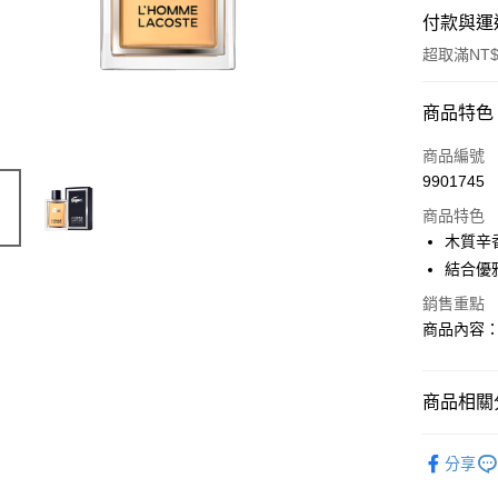
付款與運
超取滿NT$
付款方式
商品特色
信用卡一
商品編號
9901745
ATM付款
商品特色
木質辛
運送方式
結合優
銷售重點
付款後全
商品內容：
每筆NT$8
付款後萊
商品相關分
每筆NT$1
品牌總覽
付款後7-1
分享
每筆NT$8
淡香水