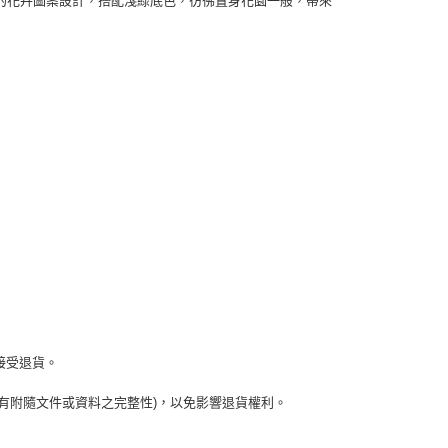
的花卉圖案設計，搭配淺綠底色，彷彿置身花園一般，帶來
接受退貨。
所有附隨文件或資料之完整性)，以免影響退貨權利。