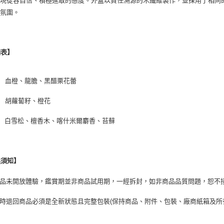
展現從容自信、積極進取的態度。外盒以責任溯源的木纖維製作，並採用了相同
的氛圍。
調表】
│ 血橙、龍膽、黑醋栗花蕾
│ 胡蘿蔔籽、橙花
│ 白雪松、檀香木、喀什米爾麝香、苔蘚
換須知】
本商品未開放體驗，鑑賞期並非商品試用期，一經拆封，如非商品品質問題，恕不
貨時退回商品必須是全新狀態且完整包裝(保持商品、附件、包裝、廠商紙箱及