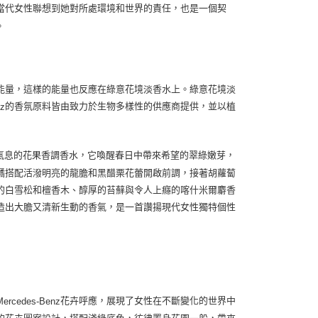
當代女性聯想到她對所處環境和世界的責任，也是一個契
。
能量，這樣的能量也反應在綠意花境淡香水上。綠意花境淡
的香氛原料皆由致力於生物多樣性的供應商提供，並以植
nz
氣息的花果香調香水，它喚醒春日中帶來希望的翠綠嫩芽，
橘搭配活潑明亮的龍膽和黑醋栗花蕾開啟前調，接著胡蘿蔔
的白雪松和檀香木、醇厚的苔蘚與令人上癮的喀什米爾麝香
造出大膽又清新生動的香氣，是一首讚揚現代女性獨特個性
花卉呼應，展現了女性在不斷變化的世界中
Mercedes-Benz