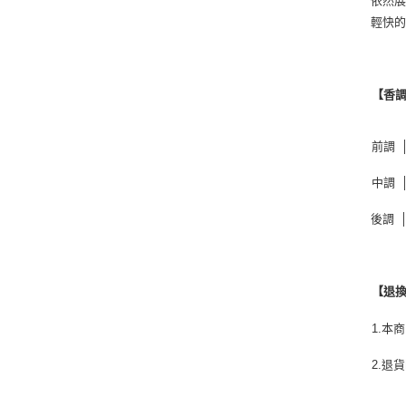
依然
輕快
【香
前調 
中調 
後調 
【退
1.
2.退