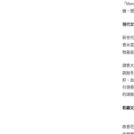
「
Mer
機，
現代
新世
香水
物基
調香
跳脫
籽、
引領
的頌
彰顯
綠意