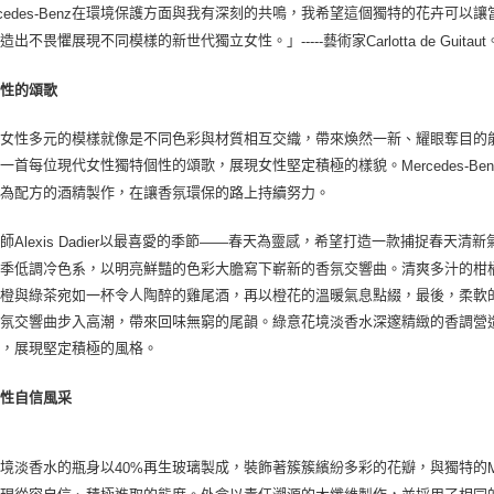
在環境保護方面與我有深刻的共鳴，我希望這個獨特的花卉可以讓
cedes-Benz
塑造出不畏懼展現不同模樣的新世代獨立女性。」
藝術家
-----
Carlotta de Guitaut
女性的頌歌
代女性多元的模樣就像是不同色彩與材質相互交織，帶來煥然一新、耀眼奪目的
是一首每位現代女性獨特個性的頌歌，展現女性堅定積極的樣貌。
Mercedes-Be
底為配方的酒精製作，在讓香氛環保的路上持續努力。
大師
以最喜愛的季節
春天為靈感，希望打造一款捕捉春天清新
Alexis Dadier
——
冬季低調冷色系，以明亮鮮豔的色彩大膽寫下嶄新的香氛交響曲。清爽多汁的柑
血橙與綠茶宛如一杯令人陶醉的雞尾酒，再以橙花的溫暖氣息點綴，最後，柔軟
香氛交響曲步入高潮，帶來回味無窮的尾韻。綠意花境淡香水深邃精緻的香調營
歌，展現堅定積極的風格。
女性自信風采
花境淡香水的瓶身以
再生玻璃製成，裝飾著簇簇繽紛多彩的花瓣，與獨特的
40%