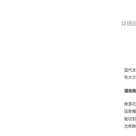
詳細
當代
性大
環保
綠意
這款
瓶切
光修