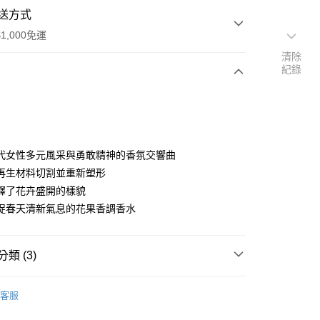
送方式
1,000免運
清除
紀錄
次付款
代女性多元風采與勇敢精神的香氛交響曲
再生材料切割並重新塑形
釋了花卉盛開的樣貌
家取貨
捉春天清新氣息的花果香調香水
0，滿NT$1,000(含以上)免運費
爾富取貨
類 (3)
00，滿NT$1,000(含以上)免運費
MERCEDES-BENZ | 賓士
1取貨
客服
0，滿NT$1,000(含以上)免運費