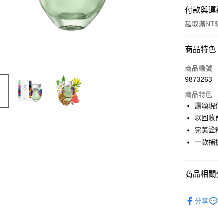
付款與運
超取滿NT$
付款方式
商品特色
信用卡一
商品編號
9873263
ATM付款
商品特色
讚頌現
運送方式
以回收
完美詮
付款後全
一款捕
每筆NT$8
付款後萊
商品相關分
每筆NT$1
品牌總覽
付款後7-1
分享
淡香水
每筆NT$8