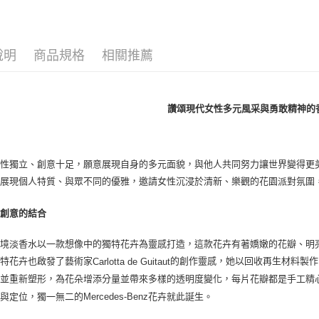
女香
宅配(全站)
每筆NT$8
說明
商品規格
相關推薦
讚頌現代女性多元風采與勇敢精神的
女性獨立、創意十足，願意展現自身的多元面貌，與他人共同努力讓世界變得更
方展現個人特質、與眾不同的優雅，邀請女性沉浸於清新、樂觀的花園派對氛圍
與創意的結合
花境淡香水以一款想像中的獨特花卉為靈感打造，這款花卉有著嬌嫩的花瓣、明
獨特花卉也啟發了藝術家
的創作靈感，她以回收再生材料製作
Carlotta de Guitaut
割並重新塑形，為花朵增添分量並帶來多樣的透明度變化，每片花瓣都是手工精
飾
與定位，獨一無二的
Mercedes-Benz
花卉就此誕生。