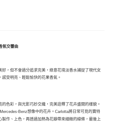
0，滿NT$1,000(含以上)免運費
香氛交響曲
美好，但不會過分追求完美，綠意花境淡香水捕捉了現代女
，感受明亮、輕鬆愉快的花果香氣。
亮的色彩，與光影巧妙交織，完美詮釋了花卉盛開的樣貌。
想像中的花卉。
將日常可見的寶特
Mercedes-Benz
Carlotta
心製作、上色，再透過加熱為花瓣帶來細緻的線條，最後上