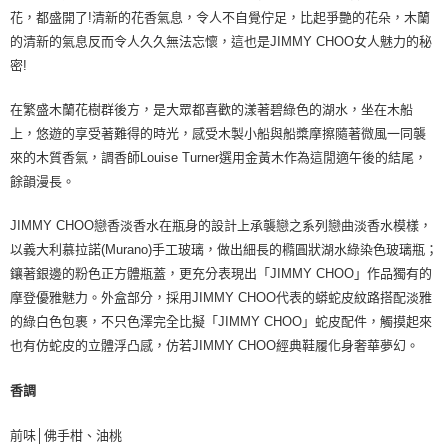
花，都盛開了!清新的花香氣息，令人不自覺佇足，比起爭艷的花朵，木蘭
的清新的氣息反而令人久久無法忘懷，這也是JIMMY CHOO女人魅力的秘
密!
在繁盛木蘭花樹群後方，是大眾都喜歡的漾著碧綠色的湖水，坐在木船
上，悠遊的享受著難得的時光，感受木製小船與船槳摩擦隨著微風一同襲
來的木質香氣，調香師Louise Turner選用金黃木作為這閒適午後的結尾，
餘韻漫長。
JIMMY CHOO戀香淡香水在瓶身的設計上承襲戀之系列戀曲淡香水模樣，
以義大利慕拉諾(Murano)手工玻璃，做出細長的橢圓狀湖水綠染色玻璃瓶；
鑲著銀邊的粉色正方體瓶蓋，更充分表現出「JIMMY CHOO」作品獨有的
摩登優雅魅力。外盒部分，採用JIMMY CHOO代表的蟒蛇皮紋路搭配淡雅
的綠白色包裹，不只色澤完全比擬「JIMMY CHOO」蛇皮配件，觸摸起來
也有仿蛇皮的立體浮凸感，仿若JIMMY CHOO經典鞋履化身奢華夢幻。
香調
前味│佛手柑、油桃