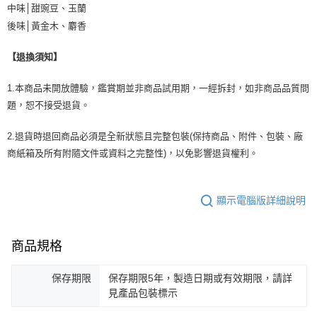
中味│甜豌豆、玉蘭
後味│黃金木、麝香
【退換須知】
1.本商品未開放體驗，鑑賞期並非商品試用期，一經拆封，如非商品品質問
題，恕不接受退貨。
2.退貨時退回商品必須是全新狀態且完整包裝(保持商品、附件、包裝、廠
商紙箱及所有附隨文件或資料之完整性)，以免影響退貨權利。
顯示電腦版詳細說明
商品規格
保存期限
保存期限5年，製造日期或有效期限，請詳
見產品包裝標示