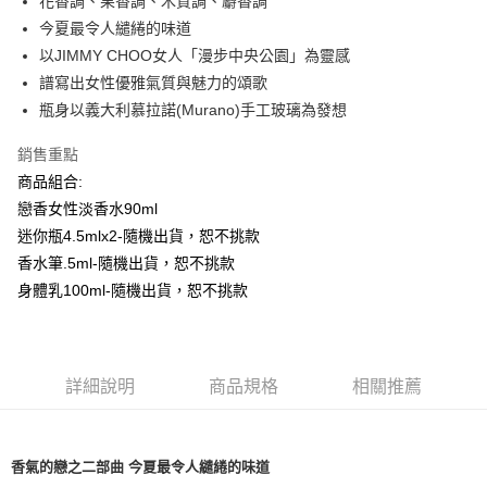
花香調、果香調、木質調、麝香調
付款後全家取貨
今夏最令人繾綣的味道
每筆NT$80，滿NT$1,000(含以上)免運費
以JIMMY CHOO女人「漫步中央公園」為靈感
付款後萊爾富取貨
譜寫出女性優雅氣質與魅力的頌歌
每筆NT$100，滿NT$1,000(含以上)免運費
瓶身以義大利慕拉諾(Murano)手工玻璃為發想
付款後7-11取貨
銷售重點
每筆NT$80，滿NT$1,000(含以上)免運費
商品組合:
戀香女性淡香水90ml
宅配(全站)
迷你瓶4.5mlx2-隨機出貨，恕不挑款
每筆NT$80，滿NT$1,000(含以上)免運費
香水筆.5ml-隨機出貨，恕不挑款
身體乳100ml-隨機出貨，恕不挑款
詳細說明
商品規格
相關推薦
香氣的戀之二部曲 今夏最令人繾綣的味道