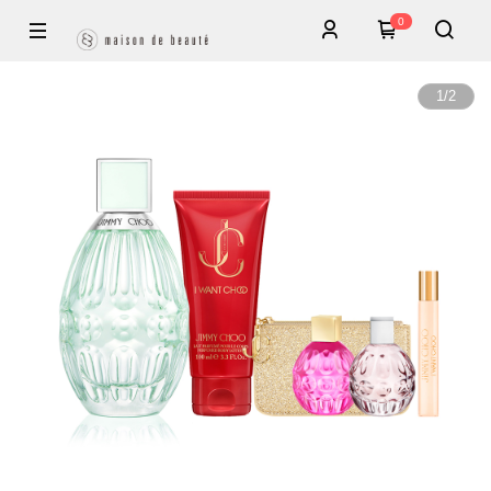
0
1
/
2