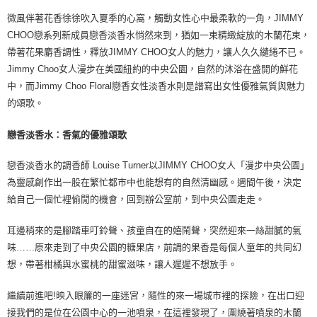
微風伴著花香徐徐吹入夏季的心窩，觸動女性心中最柔軟的一角，JIMMY
CHOO戀系列新成員戀香淡香水悄然來到，猶如一束精緻綻放的木蘭花束，
帶著花果麝香調性，釋放JIMMY CHOO女人的魅力，讓人久久繾綣不已。
Jimmy Choo女人漫步在美國紐約的中央公園，自然的沐浴在盛開的鮮花
中，而Jimmy Choo Floral戀香女性淡香水則是譜寫出女性優雅氣質與魅力
的頌歌。
戀香淡香水：香氣的優雅頌歌
戀香淡香水的調香師 Louise Turner以JIMMY CHOO女人「漫步中央公園」
為靈感創作出一股在繁忙都市中也能想有的自然清幽感。週間午後，決定
給自己一個忙裡偷閒的機會，回到辦公室前，到中央公園走走。
耳邊稍來的是腳踏車叮鈴聲、孩童自在的嬉鬧聲，突然迎來一絲甜膩的氣
味……原來走到了中央公園的糖果店，前調的果香是每個人童年的共同幻
想，帶著柑橘與水蜜桃的甜蜜滋味，讓人遲遲不想放手。
繼續前進吧!映入眼簾的一座迷宮，隨性的來一場城市裡的探險，在出口迎
接我們的是位在公園中心的一池噴泉，在這裡發現了，圍繞著噴泉的木蘭