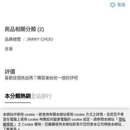
客服
商品相關分類 (2)
品牌總覽
JIMMY CHOO
女香
評價
喜歡這個商品嗎？購買後給他一個好評吧
本分類熱銷
全站排行
本網站中使用 cookie，欲查詢有關本網站使用 cookie 方式之詳情，及若您不希
熱門標籤
望在電腦上使用 cookie 時應如何變更電腦的 cookie 設定，請參閱本網站「
隱私
權條款
」之 Cookie 聲明。您繼續使用本網站即表示您同意本公司得按本網站使
用條款之 Cookie 聲明使用 cookie。
了解更多 >