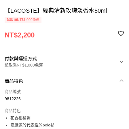
【LACOSTE】經典清新玫瑰淡香水50ml
超取滿NT$1,000免運
NT$2,200
付款與運送方式
超取滿NT$1,000免運
付款方式
商品特色
信用卡一次付款
商品編號
ATM付款
9812226
運送方式
商品特色
花香柑橘調
付款後全家取貨
靈感源於代表性的polo衫
每筆NT$80，滿NT$1,000(含以上)免運費