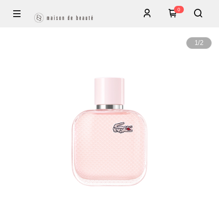
0
1
/
2