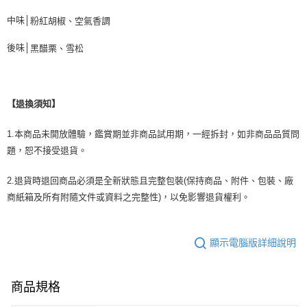
中味│
粉紅胡椒、
空氣香調
後味│
黑醋栗、
雪松
【退換須知】
1.本商品未開放體驗，鑑賞期並非商品試用期，一經拆封，如非商品品質問
題，恕不接受退貨。
2.退貨時退回商品必須是全新狀態且完整包裝(保持商品、附件、包裝、廠
商紙箱及所有附隨文件或資料之完整性)，以免影響退貨權利。
顯示電腦版詳細說明
商品規格