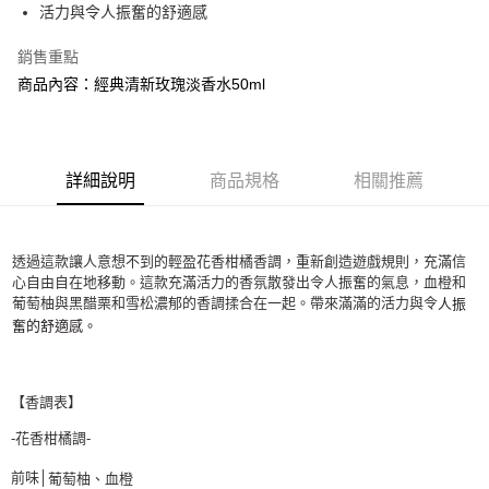
活力與令人振奮的舒適感
付款後萊爾富取貨
銷售重點
每筆NT$100，滿NT$1,000(含以上)免運費
商品內容：經典清新玫瑰淡香水50ml
付款後7-11取貨
每筆NT$80，滿NT$1,000(含以上)免運費
宅配(全站)
詳細說明
商品規格
相關推薦
每筆NT$80，滿NT$1,000(含以上)免運費
透過這款讓人意想不到的輕盈花香柑橘香調，重新創造遊戲規則，充滿信
心自由自在地移動。這款充滿活力的香氛散發出令人振奮的氣息，血橙和
葡萄柚與黑醋栗和雪松濃郁的香調揉合在一起。帶來滿滿的活力與令
人振
奮的舒適感。
【香調表】
-花香柑橘調-
前味│
葡萄柚、
血橙