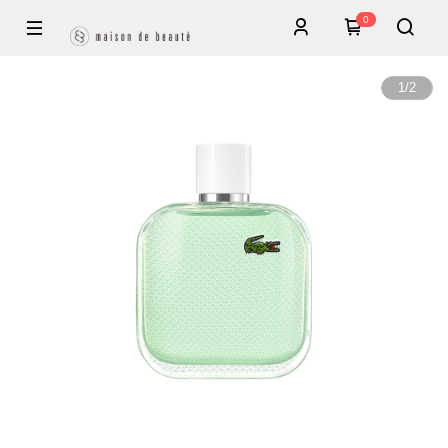
0
1
/
2