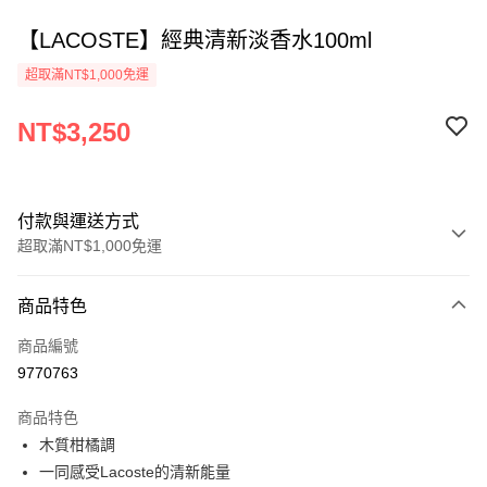
【LACOSTE】經典清新淡香水100ml
超取滿NT$1,000免運
NT$3,250
付款與運送方式
超取滿NT$1,000免運
付款方式
商品特色
信用卡一次付款
商品編號
ATM付款
9770763
運送方式
商品特色
木質柑橘調
付款後全家取貨
一同感受Lacoste的清新能量
每筆NT$80，滿NT$1,000(含以上)免運費