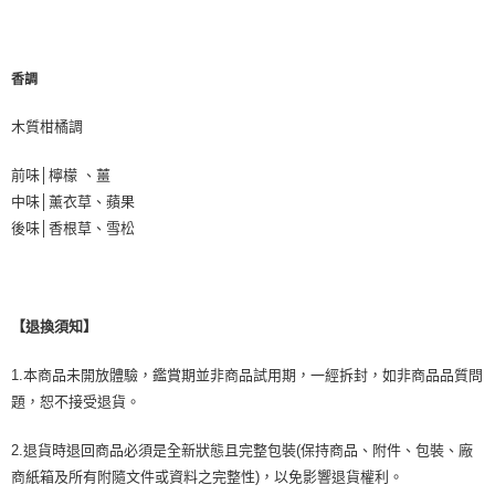
香調
木質柑橘調
前味│檸檬 、薑
中味│薰衣草、蘋果
後味│香根草、雪松
【退換須知】
1.本商品未開放體驗，鑑賞期並非商品試用期，一經拆封，如非商品品質問
題，恕不接受退貨。
2.退貨時退回商品必須是全新狀態且完整包裝(保持商品、附件、包裝、廠
商紙箱及所有附隨文件或資料之完整性)，以免影響退貨權利。