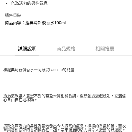
充滿活力的男性氣息
付款後萊爾富取貨
銷售重點
每筆NT$100，滿NT$1,000(含以上)免運費
商品內容：經典清新淡香水100ml
付款後7-11取貨
每筆NT$80，滿NT$1,000(含以上)免運費
宅配(全站)
詳細說明
商品規格
相關推薦
每筆NT$80，滿NT$1,000(含以上)免運費
和經典清新淡香水一同感受Lacoste的能量 !
透過這款讓人意想不到的輕盈木質柑橘香調，重新創造遊戲規則，充滿信
心自由自在地移動。
這款充滿活力的男性香氛散發出令人振奮的氣息，檸檬的香氣和薑、薰衣
草與雪松濃郁的香調揉合在一起。帶來滿滿的活力與令人振奮的舒適感。