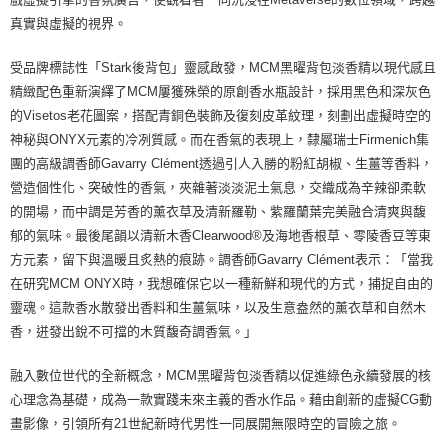
真實與虛擬的視界。
受品牌標誌性「Stark後背包」靈感啟發，MCM黑曜背包淡香精以現代感且
精緻配色重新演繹了MCM屢獲殊榮的原創香水瓶設計，採用黑色和深灰色
的Visetos老花圖案，搭配青銅色裝飾及復刻皮革紋理，刻劃出虛擬時空的
神秘與ONYX元素的冷冽質感。而在香氣的表現上，隸屬瑞士Firmenich集
團的高級調香師Gavarry Clément透過引人入勝的粉紅胡椒、生薑等香料，
營造個性化、突破性的香氣，夾雜著淡淡泥土氣息，交織成為辛辣卻柔軟
的開場，而中調是芳香的薰衣草及清新羅勒、紫羅蘭葉完美融合清爽與馥
郁的氣味。最後尾韻以清新木香Clearwood®及海地香根草、零陵香豆等東
方元素，留下與溫暖且炙熱的痕跡。調香師Gavarry Clément表示：「當我
在研究MCM ONYX時，我想確保它以一種新鮮和現代的方式，捕捉自由的
靈魂。這款香水散發出香料和生薑氣味，以及生意盎然的薰衣草和自然木
香，迸發出銳不可擋的木質馥奇調香氣。」
融入數位世代的全新概念，MCM黑曜背包淡香精以促進綠色永續發展的核
心理念為基礎，成為一款實踐未來主義的香水作品。藉由創新的虛擬CG動
畫影像，引領所有21世紀新時代男性一同展開無限時空的冒險之旅。