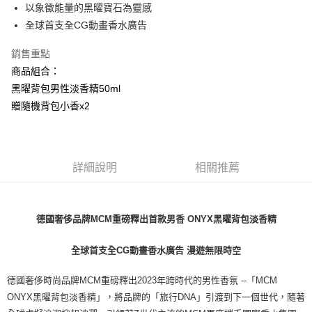
以象徵能量的黑曜寶石為靈感
付款後萊爾富取貨
全球首支全CG動畫香水廣告
每筆NT$100，滿NT$1,000(含以上)免運費
銷售重點
付款後7-11取貨
商品組合：
每筆NT$80，滿NT$1,000(含以上)免運費
黑曜背包男性淡香精50ml
贈隨機背包小香x2
宅配(全站)
每筆NT$80，滿NT$1,000(含以上)免運費
詳細說明
相關推薦
德國奢侈品牌MCM重磅釋出首款男香 ONYX黑曜背包淡香精
全球首支全CG動畫香水廣告 漫遊無限時空
德國奢侈時尚品牌MCM重磅釋出2023年跨時代的男性香氛 --「MCM
ONYX黑曜背包淡香精」，將品牌的「旅行DNA」引渡到下一個世代，隨著