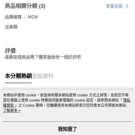
商品相關分類 (3)
查看全部
品牌總覽
MCM
淡香精
評價
喜歡這個商品嗎？購買後給他一個好評吧
本分類熱銷
全站排行
本網站中使用 cookie，欲查詢有關本網站使用 cookie 方式之詳情，及若您不希
熱門標籤
望在電腦上使用 cookie 時應如何變更電腦的 cookie 設定，請參閱本網站「
隱私
權條款
」之 Cookie 聲明。您繼續使用本網站即表示您同意本公司得按本網站使
用條款之 Cookie 聲明使用 cookie。
了解更多 >
我知道了