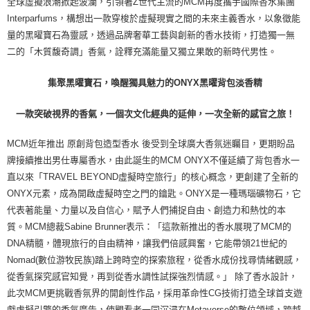
全球虛擬浪潮掀起波瀾，引領著Z世代主流的MCM再度攜手國際香水集團
Interparfums，構想出一款穿梭於虛擬現實之間的未來主義香水，以象徵能
量的黑曜寶石為靈感，透過品牌奢華工藝與創新的香水技術，打造獨一無
二的「木質馥奇調」香氣，詮釋充滿能量又獨立果敢的新時代男性。
集聚黑曜寶石，喚醒獨具魅力的ONYX黑曜背包淡香精
一款突破視界的香氣，一個次文化經典的延伸，一次全新的感官之旅！
MCM近年推出 原創背包造型香水 後受到全球廣大香氛迷矚目，更期盼品
牌接續推出男仕專屬香水，由此誕生的MCM ONYX不僅延續了背包香水一
直以來「TRAVEL BEYOND虛擬時空旅行」的核心概念，更創建了全新的
ONYX元素，成為開啟虛擬時空之門的鑰匙。ONYX是一種瑪瑙礦物石，它
代表著能量、力量以及自信心，賦予人們捕捉自由、創造力和熱忱的本
質。MCM總裁Sabine Brunner表示：「這款新推出的香水展現了MCM的
DNA精髓，體現旅行的自由精神，讓我們倍感興奮，它能帶領21世紀的
Nomad(數位游牧民族)踏上跨時空的探索旅程，從香水成份找尋情緒觀感，
從香氣探究感官知覺，再到從香水調性試探強烈情感。」 除了香水設計，
此次MCM更挑戰香氛界的開創性作品，採用革命性CG技術打造全球首支遊
戲虛擬引擎的香氛廣告，使觀看者一同沉浸在Metaverse的數位領域，跨越