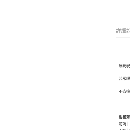
詳細
展現
菲常
不吝擁
柑橘
前調│