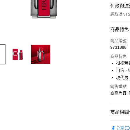
付款與運
超取滿NT$
付款方式
商品特色
信用卡一
商品編號
9731888
ATM付款
商品特色
柑橘芳
運送方式
自信．
現代男
付款後全
銷售重點
每筆NT$8
商品內容:
付款後萊
每筆NT$1
商品相關分
付款後7-1
品牌總覽
每筆NT$8
分享