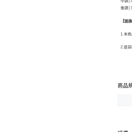
中調│
後調│
【退
1.本
2.退
商品