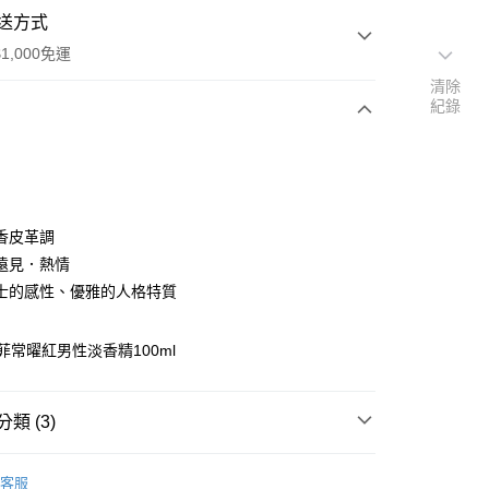
送方式
1,000免運
清除
紀錄
次付款
香皮革調
遠見．熱情
士的感性、優雅的人格特質
家取貨
0，滿NT$1,000(含以上)免運費
 菲常曜紅男性淡香精100ml
爾富取貨
00，滿NT$1,000(含以上)免運費
類 (3)
1取貨
FERRAGAMO｜菲拉格慕
0，滿NT$1,000(含以上)免運費
客服