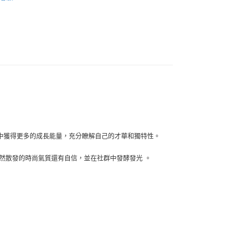
0，滿NT$1,000(含以上)免運費
中獲得更多的成長能量，充分瞭解自己的才華和獨特性。
然散發的時尚氣質還有自信，並在社群中發酵發光 。