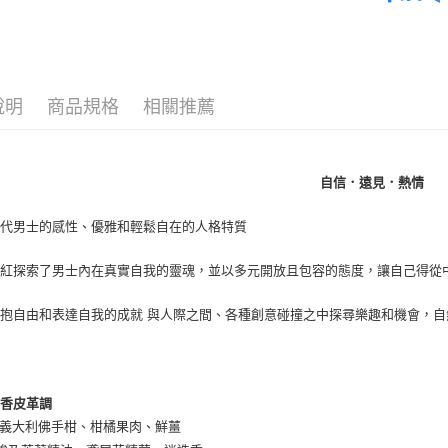
淡香精
宅配(全站)
男香
每筆NT$8
說明
商品規格
相關推薦
自信．遠見．熱情
現代男士的感性、優雅和輕鬆自在的人格特質
曜紅探索了男士內在真實自我的靈魂，並以多元開放且包容的態度，讓自己得從
抱自由和表達自我的成就 與人際之間、各種創意碰撞之中探尋樂趣和機會，自
芳香皮革調
 義大利佛手柑、柑橘果肉、鮮薑