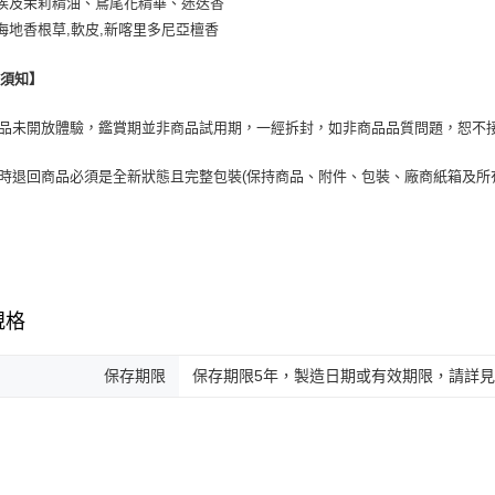
埃及茉莉精油、鳶尾花精華、迷迭香
海地香根草,軟皮,新喀里多尼亞檀香
換須知】
商品未開放體驗，鑑賞期並非商品試用期，一經拆封，如非商品品質問題，恕不
貨時退回商品必須是全新狀態且完整包裝(保持商品、附件、包裝、廠商紙箱及所
規格
保存期限
保存期限5年，製造日期或有效期限，請詳