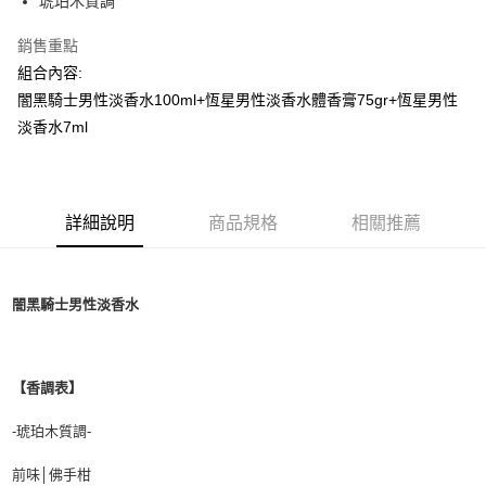
琥珀木質調
付款後全家取貨
每筆NT$80，滿NT$1,000(含以上)免運費
銷售重點
組合內容:
付款後萊爾富取貨
闇黑騎士男性淡香水100ml+恆星男性淡香水體香膏75gr+恆星男性
每筆NT$100，滿NT$1,000(含以上)免運費
淡香水7ml
付款後7-11取貨
每筆NT$80，滿NT$1,000(含以上)免運費
宅配(全站)
詳細說明
商品規格
相關推薦
每筆NT$80，滿NT$1,000(含以上)免運費
闇黑騎士男性淡香水
【香調表】
-琥珀木質調-
前味│佛手柑