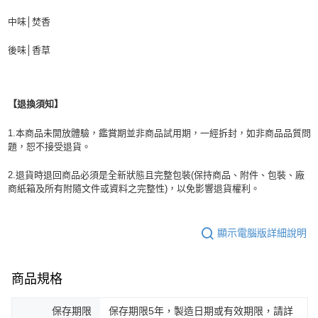
中味│焚香
後味│香草
【退換須知】
1.本商品未開放體驗，鑑賞期並非商品試用期，一經拆封，如非商品品質問
題，恕不接受退貨。
2.退貨時退回商品必須是全新狀態且完整包裝(保持商品、附件、包裝、廠
商紙箱及所有附隨文件或資料之完整性)，以免影響退貨權利。
顯示電腦版詳細說明
商品規格
保存期限
保存期限5年，製造日期或有效期限，請詳