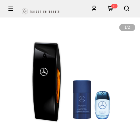
0
1
/
2