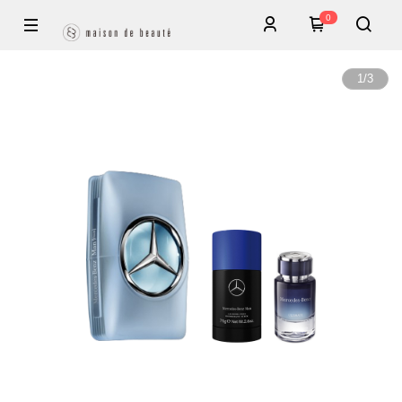
0
1
/
3