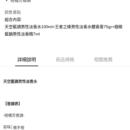
柑橘芳香調
付款後全家取貨
每筆NT$80，滿NT$1,000(含以上)免運費
銷售重點
組合內容:
付款後萊爾富取貨
天空藍調男性淡香水100ml+王者之峰男性淡香水體香膏75gr+極緻
每筆NT$100，滿NT$1,000(含以上)免運費
藍韻男性淡香精7ml
付款後7-11取貨
每筆NT$80，滿NT$1,000(含以上)免運費
宅配(全站)
詳細說明
商品規格
相關推薦
每筆NT$80，滿NT$1,000(含以上)免運費
天空藍調男性淡香水
【香調表】
-柑橘芳香調-
前味│
佛手柑