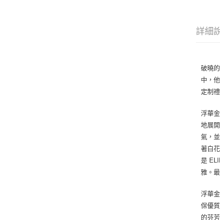
詳細
破曉的
中，
定制禮
浮華
地展開
氣，
著白花
是 E
雅。
浮華金
保優質
的芬