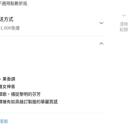
不適用點數折抵
送方式
清除
1,000免運
紀錄
次付款
、果香調
雅女神香
頌歌，捕捉黎明的芬芳
家取貨
釋擁有如高級訂製服的華麗質感
0，滿NT$1,000(含以上)免運費
爾富取貨
客服
00，滿NT$1,000(含以上)免運費
1取貨