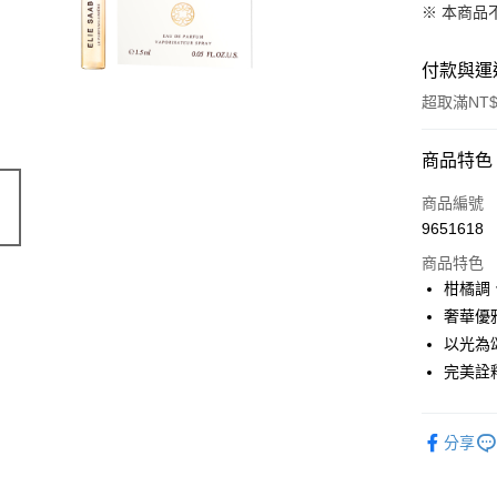
※ 本商品
付款與運
超取滿NT$
付款方式
商品特色
信用卡一
商品編號
9651618
ATM付款
商品特色
柑橘調
運送方式
奢華優
以光為
付款後全
完美詮
每筆NT$8
付款後萊
分享
每筆NT$1
付款後7-1