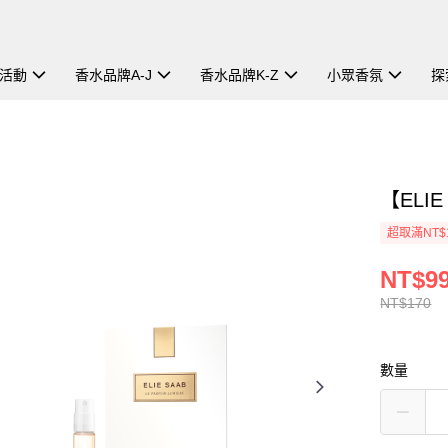
活動
香水品牌A-J
香水品牌K-Z
小眾香氛
探
【ELI
超取滿NT$
NT$9
NT$170
數量