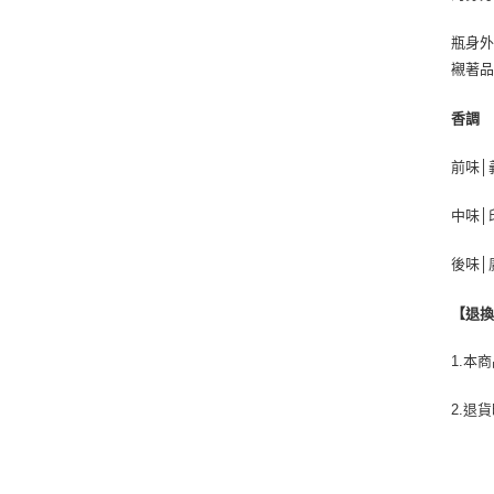
瓶身
襯著品
香調
前味│
中味│
後味│
【退
1.本
2.退