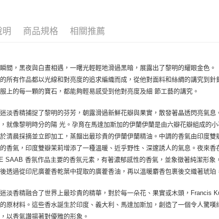
每筆NT$8
說明
商品規格
相關推薦
宅配(全站)
每筆NT$8
瞬間，黑夜與白晝相遇，一曙光輕輕地滑過黑暗，展露出了黎明的耀眼金色。「光」
他的所有作品都以光線和對亮度的追求編織而成，從他對面料和絲綢的講究到針
服上的每一顆的寶石，都能夠輕易感受到他對亮度及細 節工藝的講究。
金迷淡香精捕捉了黎明的芬芳，朝露滑過新鮮花瓣與果實，散發著晶透閃亮氣息
，就像黎明時分的陽 光。孕育在馬達加斯加的伊蘭伊蘭是由六瓣花瓣組成的
並於清晨採摘並立即加工，蒸餾出最珍貴的伊蘭伊蘭精油。中調的香氣由印度雙
的香氣，印度雙瓣茉莉增添了一種溫暖、近乎野性、深邃誘人的氣息。夜來香
LIE SAAB 香氛作品主要的香氛元素，有著濃郁感性的香氣，並象徵著純潔形象，
最後透過從印尼廣藿香乾葉中提取的廣藿香油，再以溫暖麝香包裹後交織著琥珀
迷淡香精融合了世界上最珍貴的精華，對於每一朵花、果實或木頭，Francis Ku
的原材料。這些香水誕生於印度、義大利、馬達加斯加，創造了一個令人驚嘆絕
芳，以香氣讚揚著對優雅的形象。