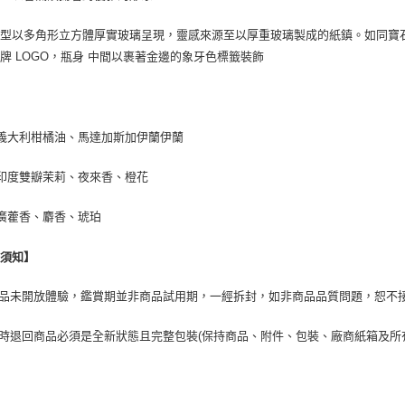
外型以多角形立方體厚實玻璃呈現，靈感來源至以厚重玻璃製成的紙鎮。如同寶
牌 LOGO，瓶身 中間以裹著金邊的象牙色標籤裝飾
義大利柑橘油、馬達加斯加伊蘭伊蘭
印度雙瓣茉莉、夜來香、橙花
廣藿香、麝香、琥珀
換須知】
商品未開放體驗，鑑賞期並非商品試用期，一經拆封，如非商品品質問題，恕不
貨時退回商品必須是全新狀態且完整包裝(保持商品、附件、包裝、廠商紙箱及所