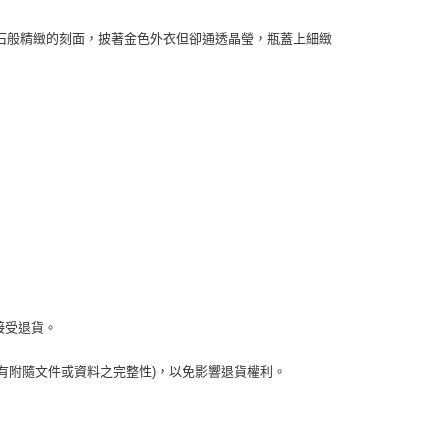
石般精緻的刻面，披著金色外衣但卻通透晶瑩，瓶蓋上細緻
接受退貨。
有附隨文件或資料之完整性)，以免影響退貨權利。