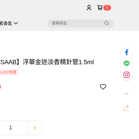
0
索香氣
E SAAB】浮華金迷淡香精針管1.5ml
1,000免運
9