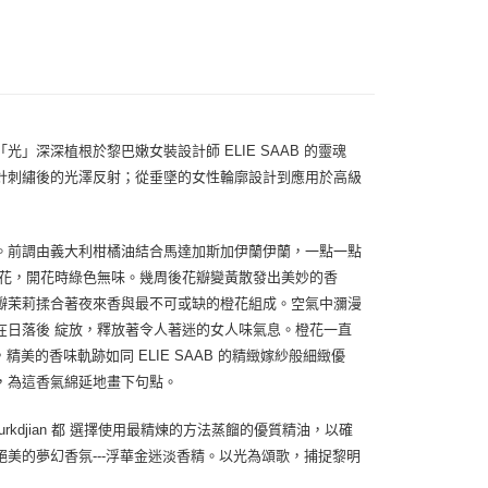
0，滿NT$1,000(含以上)免運費
0，滿NT$1,000(含以上)免運費
深深植根於黎巴嫩女裝設計師 ELIE SAAB 的靈魂
針刺繡後的光澤反射；從垂墜的女性輪廓設計到應用於高級
。前調由義大利柑橘油結合馬達加斯加伊蘭伊蘭，一點一點
小花，開花時綠色無味。幾周後花瓣變黃散發出美妙的香
瓣茉莉揉合著夜來香與最不可或缺的橙花組成。空氣中瀰漫
在日落後 綻放，釋放著令人著迷的女人味氣息。橙花一直
精美的香味軌跡如同 ELIE SAAB 的精緻嫁紗般細緻優
，為這香氣綿延地畫下句點。
rkdjian 都 選擇使用最精煉的方法蒸餾的優質精油，以確
美的夢幻香氛---浮華金迷淡香精。以光為頌歌，捕捉黎明