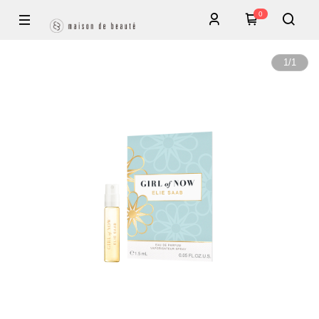
0
1
/
1