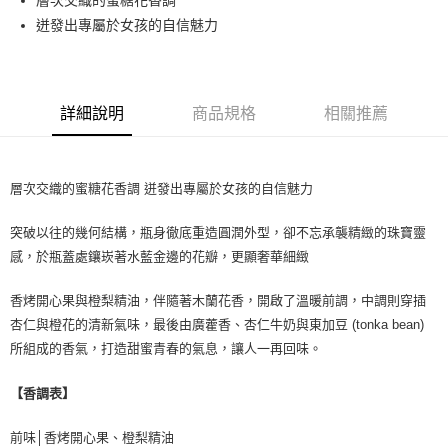
層次交織的蜜糖花香調
每筆NT$80，滿NT$1,000(含以上)免運費
迸發出專屬於女孩的自信魅力
付款後萊爾富取貨
每筆NT$100，滿NT$1,000(含以上)免運費
付款後7-11取貨
詳細說明
商品規格
相關推薦
每筆NT$80，滿NT$1,000(含以上)免運費
宅配(全站)
層次交織的蜜糖花香調 迸發出專屬於女孩的自信魅力
每筆NT$80，滿NT$1,000(含以上)免運費
突破以往的幾何結構，瓶身徹底重造圓潤外型，卻不忘承襲精緻的珠寶靈
感，於瓶蓋處鑲崁著水藍金邊的花瓣，更顯奢華細緻
香烤開心果與橙梨精油，伴隨著木蘭花香，開啟了溫暖前調，中調則穿插
杏仁與橙花的清新氣味，最後由廣藿香、杏仁牛奶與東加豆 (tonka bean)
所組成的香氣，打造甜蜜青春的氣息，讓人一再回味。
【香調表】
前味│香烤開心果、橙梨精油