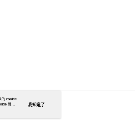
 cookie
kie 聲明
我知道了