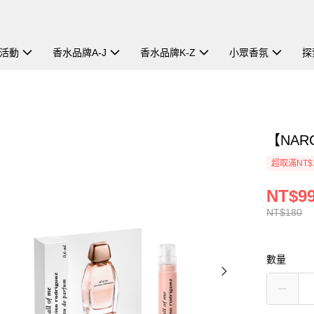
活動
香水品牌A-J
香水品牌K-Z
小眾香氛
探
【NAR
超取滿NT$
NT$9
NT$180
數量