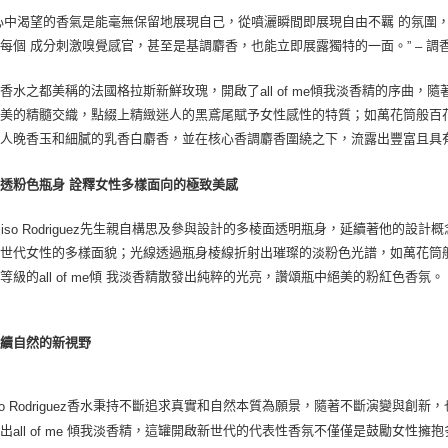
心中渴望的香氣是能毫無保留地展現自己，從噴灑瞬間即展現自由不羈 的氛圍
每個 成分刺激嗅覺感官，甚至是基調麝香，也能立即展露獨特的一面。
調
” –
有香水之都美稱的法國格拉斯新鮮玫瑰，開啟了
傾我淡香精的序曲，隨
all of me
唯美的精髓交織，點綴上精緻迷人的黑鳶尾賦予女性感性的特質；如萬花筒般百
迷人晚香玉和細膩的乳香白麝香，並在核心香調麝香圍繞之下，流露出豐富且具
透粉色瓶身 詮釋女性多樣面向的極致美感
先生親自構思及參與設計的多棱面透明瓶身，延續著他的設計概
iso Rodriguez
新世代女性的多樣面貌；光線透過瓶身棱線折射出璀璨的淡粉色光譜，如萬花筒
品等級的
傾 我淡香精散發出純粹的光亮，讚頌瓶中絕美的粉紅色香氛。
all of me
永續自然的新視野
香水秉持不斷追求真實和自然本質為願景，隨著不斷演變與創新，
o Rodriguez
作出
傾我淡香精，這罐開啟新世代的代表性香氛不僅僅是鼓勵女性擁抱
all of me