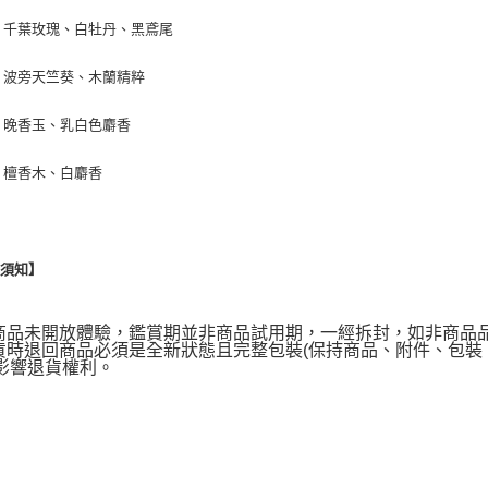
│ 千葉玫瑰、白牡丹、黑鳶尾
│ 波旁天竺葵、木蘭精粹
│ 晚香玉、乳白色麝香
│ 檀香木、白麝香
換須知】
本商品未開放體驗，鑑賞期並非商品試用期，一經拆封，如非商品
退貨時退回商品必須是全新狀態且完整包裝(保持商品、附件、包
影響退貨權利。