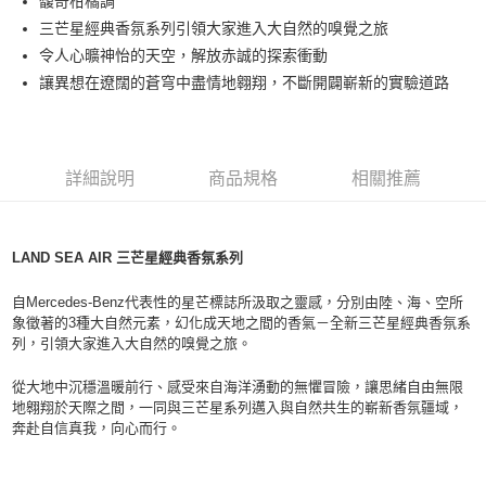
馥奇柑橘調
付款後全家取貨
三芒星經典香氛系列引領大家進入大自然的嗅覺之旅
每筆NT$80，滿NT$1,000(含以上)免運費
令人心曠神怡的天空，解放赤誠的探索衝動
付款後萊爾富取貨
讓異想在遼闊的蒼穹中盡情地翱翔，不斷開闢嶄新的實驗道路
每筆NT$100，滿NT$1,000(含以上)免運費
付款後7-11取貨
每筆NT$80，滿NT$1,000(含以上)免運費
詳細說明
商品規格
相關推薦
宅配(全站)
每筆NT$80，滿NT$1,000(含以上)免運費
LAND SEA AIR 三芒星經典香氛系列
自Mercedes-Benz代表性的星芒標誌所汲取之靈感，分別由陸、海、空所
象徵著的3種大自然元素，幻化成天地之間的香氣－全新三芒星經典香氛系
列，引領大家進入大自然的嗅覺之旅。
從大地中沉穩溫暖前行、感受來自海洋湧動的無懼冒險，讓思緒自由無限
地翱翔於天際之間，一同與三芒星系列邁入與自然共生的嶄新香氛疆域，
奔赴自信真我，向心而行。