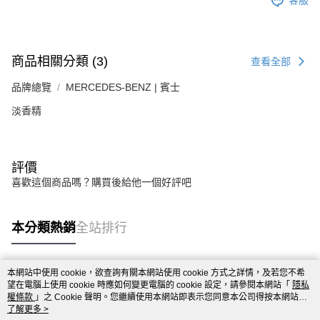
客服
商品相關分類 (3)
查看全部
品牌總覽
MERCEDES-BENZ | 賓士
淡香精
評價
喜歡這個商品嗎？購買後給他一個好評吧
本分類熱銷
全站排行
本網站中使用 cookie，欲查詢有關本網站使用 cookie 方式之詳情，及若您不希
熱門標籤
望在電腦上使用 cookie 時應如何變更電腦的 cookie 設定，請參閱本網站「
隱私
權條款
」之 Cookie 聲明。您繼續使用本網站即表示您同意本公司得按本網站使
用條款之 Cookie 聲明使用 cookie。
了解更多 >