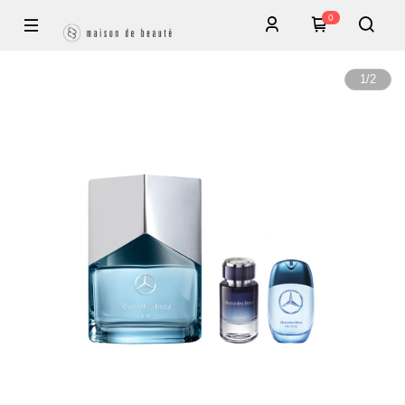
0
1
/
2