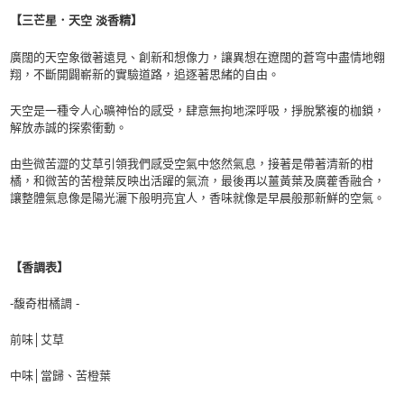
【三芒星．天空 淡香精】
廣闊的天空象徵著遠見、創新和想像力，讓異想在遼闊的蒼穹中盡情地翱
翔，不斷開闢嶄新的實驗道路，追逐著思緒的自由。
天空是一種令人心曠神怡的感受，肆意無拘地深呼吸，掙脫繁複的枷鎖，
解放赤誠的探索衝動。
由些微苦澀的艾草引領我們感受空氣中悠然氣息，接著是帶著清新的柑
橘，和微苦的苦橙葉反映出活躍的氣流，最後再以薑黃葉及廣藿香融合，
讓整體氣息像是陽光灑下般明亮宜人，香味就像是早晨般那新鮮的空氣。
【香調表】
-馥奇柑橘調 -
前味│艾草
中味│當歸、苦橙葉