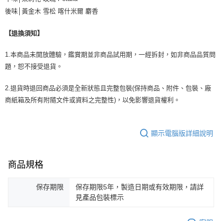
後味│黃金木 雪松 喀什米爾 麝香
【退換須知】
1.本商品未開放體驗，鑑賞期並非商品試用期，一經拆封，如非商品品質問
題，恕不接受退貨。
2.退貨時退回商品必須是全新狀態且完整包裝(保持商品、附件、包裝、廠
商紙箱及所有附隨文件或資料之完整性)，以免影響退貨權利。
顯示電腦版詳細說明
商品規格
保存期限
保存期限5年，製造日期或有效期限，請詳
見產品包裝標示