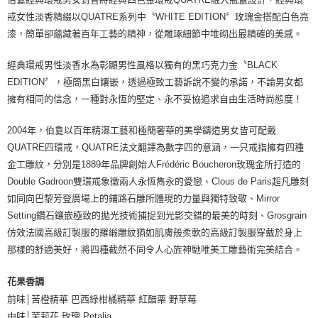
戒女性淡香精綴以QUATRE系列中〝WHITE EDITION〞玫瑰金搭配白色亮
漆，簡單卻蘊藏著百年工藝的精神，從雕琢細節中堆砌出最精確的美感。
經典環戒男性淡香水為彰顯男性風格以獨有的黑巧克力金〝BLACK
EDITION〞，極簡黑白鑲嵌，透過極致工藝訴說不變的承諾，不論男女都
擁有相同的信念，一種對永恆的堅定、永不妥協追求自由生活時尚態度！
2004年，伯敻以百年精湛工藝和極簡奢華的美學鑄造男女皆可配戴
QUATRE四環戒，QUATRE法文翻譯為數字四的意涵，一只戒指擁有四種
金工雕紋，分別是1889年品牌創始人Frédéric Boucheron玫瑰金所打造的
Double Gadroon雙環戒象徵兩人永恆雋永的愛戀、Clous de Paris超凡雕刻
如同向巴黎芳登廣場上的鋪路石雕所體現的力量與獨特致敬、Mirror
Setting鑽石鑲嵌極致的拋光技術捕捉到光影交錯的最美的時刻、Grosgrain
仿效法國高級訂製服的羅緞雕紋猶如肌膚般柔軟的高級訂製服穿戴於身上
那樣的舒適美好，將四種截然不同令人心旌神馳唯美工雕藝術完美結合。
花果香調
前味│苦橙精華 巴西綠柑橘精華 紅醋栗 野草莓
中味│茉莉花 玫瑰 Petalia