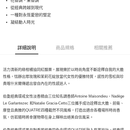
花香調、果香調
付款後全家取貨
從經典跨越到現代
每筆NT$80，滿NT$1,000(含以上)免運費
一種對永恆愛戀的堅定
付款後萊爾富取貨
凝結動人時光
每筆NT$100，滿NT$1,000(含以上)免運費
付款後7-11取貨
每筆NT$80，滿NT$1,000(含以上)免運費
詳細說明
商品規格
相關推薦
宅配(全站)
每筆NT$80，滿NT$1,000(含以上)免運費
活力清新的綠柑橘協同紅醋栗，展現樂於以時尚角度不斷詮釋自我的大膽
性格，恬靜出眾玫瑰和茉莉花綻放當代女性的優雅特質，感性的雪松與珍
貴喀什米爾傳遞出發自內在的性感迷人。
伯敻經典環戒女性淡香精由三位知名調香師Antoine Maisondieu、Nadège
Le Garlantezec 和Natalie Gracia-Cetto三位攜手成功詮釋出大膽、前衛、
摩登且典雅的QUATRE四種截然不同風格，打造出適合各種場所時尚香
氛，仿若隨時將幸運物帶在身上輝映出絕美自信風采。
伯敻經典環戒男女對香將經典四色金環戒QUATRE融入瓶蓋設計，經典環