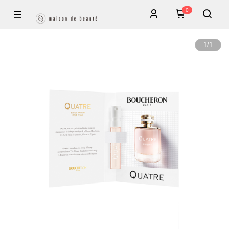
0
1
/
1