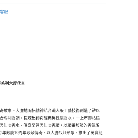
0，滿NT$1,000(含以上)免運費
MONTBLANC｜萬寶龍
客服
0，滿NT$1,000(含以上)免運費
傳奇系列六度代言
”
種傳奇故事。大膽地開拓精神結合職人般工藝技術創造了難以
結合專利香調，提煉出傳奇經典男性淡香水，一上市即站穩
峰男仕淡香水、傳奇至尊男仕淡香精，以精采馥韻的香氣訴
年歡慶10周年致敬傳奇，以大膽烈紅形象，推出了萬寶龍