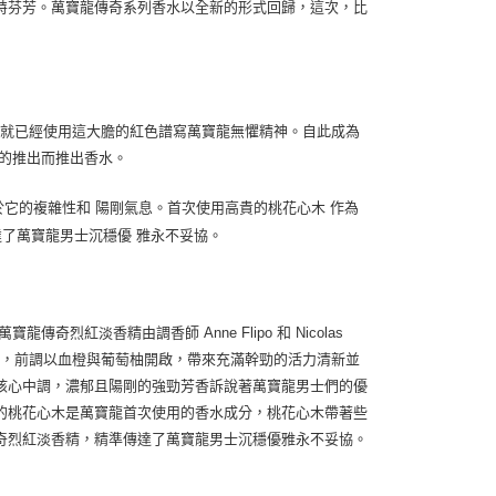
特芬芳。萬寶龍傳奇系列香水以全新的形式回歸，這次，比
列鋼筆中，就已經使用這大膽的紅色譜寫萬寶龍無懼精神。自此成為
的推出而推出香水。
成。靈感來源於它的複雜性和 陽剛氣息。首次使用高貴的桃花心木 作為
達了萬寶龍男士沉穩優 雅永不妥協。
紅淡香精由調香師 Anne Flipo 和 Nicolas
感烈紅，前調以血橙與葡萄柚開啟，帶來充滿幹勁的活力清新並
核心中調，濃郁且陽剛的強勁芳香訴說著萬寶龍男士們的優
的桃花心木是萬寶龍首次使用的香水成分，桃花心木帶著些
奇烈紅淡香精，精準傳達了萬寶龍男士沉穩優雅永不妥協。