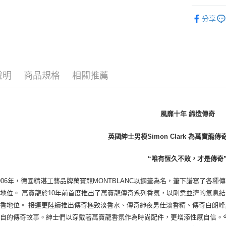
每筆NT$8
品牌總覽
分享
宅配(全站)
淡香精
每筆NT$8
香氛禮盒
男香
說明
商品規格
相關推薦
風靡十年 締造傳奇
英國紳士男模Simon Clark 為萬寶龍
“唯有恆久不敗，才是傳奇
906年，德國精湛工藝品牌萬寶龍MONTBLANC以鋼筆為名，筆下譜寫了各
地位。 萬寶龍於10年前首度推出了萬寶龍傳奇系列香氛，以剛柔並濟的氣息
香地位。 接連更陸續推出傳奇極致淡香水、傳奇紳夜男仕淡香精、傳奇白朗
自的傳奇故事。紳士們以穿戴著萬寶龍香氛作為時尚配件，更增添性感自信。今