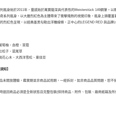
列瓶身始於2011年，靈感始於萬寶龍深具代表性的Meisterstück 149
奇系列瓶身，以大膽烈紅色為主體帶來了衝擊熾熱的視覺印象，瓶身上頭覆蓋
的烈紅色呈現，以經典墨黑勾勒出浮雕線條，正中心的LEGEND RED 與品牌
葡萄柚、血橙、荳蔻
杜松子、鼠尾草
桃花心木、大西洋雪松、東佳豆
換須知】
商品未開放體驗，鑑賞期並非商品試用期，一經拆封，如非商品品質問題，恕不
貨時退回商品必須是全新狀態且完整包裝(保持商品、附件、包裝、廠商紙箱及所