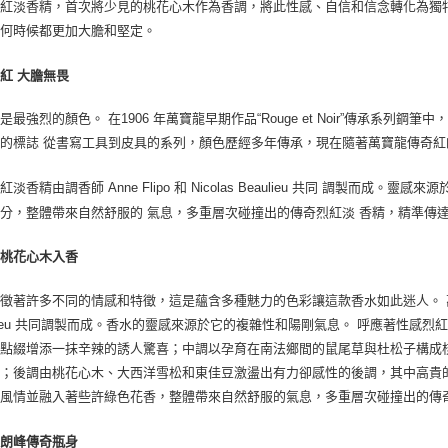
烈紅淡香精，首次將少見的桃花心木作為香調，將此性感、自信和信念轉化為獨
任何時候都更加大膽和堅定。
紅 大膽無畏
是最強烈的顏色。 在1906 年萬寶龍早期作品“Rouge et Noir”傳承系
的標誌 從書寫工具到皮具的系列，顏色歷經多年傳承，現在隨著萬寶龍傳奇紅
紅淡香精由調香師 Anne Flipo 和 Nicolas Beaulieu 共同 調製而
分，整體帶來自然舒服的 氣息，多重層次碰撞出的傳奇烈紅淡 香精，精準傳
將桃花心木入香
徵著許多不同的情感和特徵，這是蘊含多種魅力的色彩讓這款香水如此迷人。 萬寶龍傳奇烈
ulieu 共同調製而成。香水的靈感來源於它的複雜性和陽剛氣息。 呼應著性
蔻點綴增添一抹辛辣的誘人驚喜；中調以孕育在南法鄉間的鼠尾草與杜松子構成
感；後調由桃花心木、大西洋雪松和東佳豆激盪出有力卻感性的後調，其中高貴
國風情並融入著些許綠色花香，整體帶來自然舒服的氣息，多重層次碰撞出的傳
白朗峰傳奇瓶身