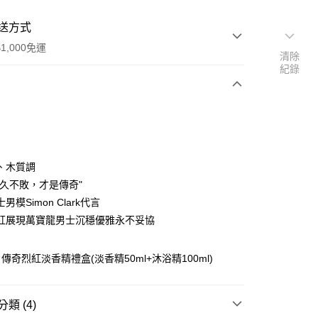
送方式
1,000免運
清除
紀錄
次付款
、木質調
恆久不敗，才是傳奇"
男模Simon Clark代言
家取貨
紅展現萬寶龍男士沉穩優雅永不妥協
0，滿NT$1,000(含以上)免運費
爾富取貨
傳奇烈紅淡香精禮盒(淡香精50ml+沐浴精100ml)
00，滿NT$1,000(含以上)免運費
1取貨
類 (4)