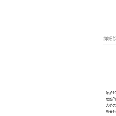
詳細
始於1
超越的
大勢男
說著各