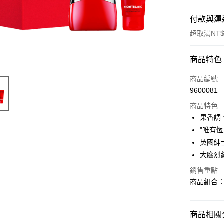
付款與運
超取滿NT$
付款方式
商品特色
信用卡一
商品編號
9600081
ATM付款
商品特色
果香調
運送方式
"唯有
英國紳士
付款後全
大膽烈
每筆NT$8
銷售重點
付款後萊
商品組合：
每筆NT$1
付款後7-1
商品相關分