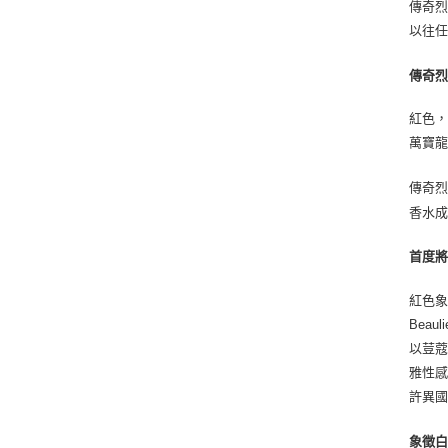
傳奇
以往
傳奇烈
紅色，
萬寶龍
傳奇烈
香水成
首度
紅色象
Bea
以荳
雅性
許異
象徵