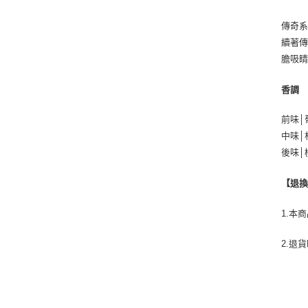
傳奇系
續著傳
膽吸睛
香調
前味│
中味│
後味│
【退
1.本
2.退