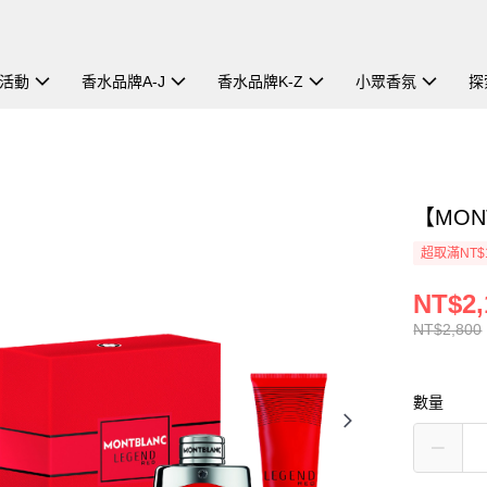
活動
香水品牌A-J
香水品牌K-Z
小眾香氛
探
【MO
超取滿NT$
NT$2,
NT$2,800
數量