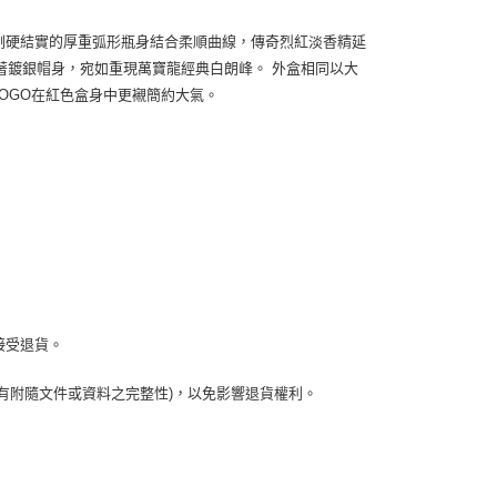
鋼筆。以剛硬結實的厚重弧形瓶身結合柔順曲線，傳奇烈紅淡香精延
著鍍銀帽身，宛如重現萬寶龍經典白朗峰。 外盒相同以大
LOGO在紅色盒身中更襯簡約大氣。
接受退貨。
有附隨文件或資料之完整性)，以免影響退貨權利。