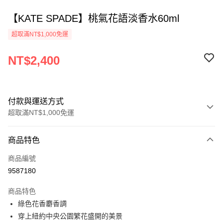
【KATE SPADE】桃氣花語淡香水60ml
超取滿NT$1,000免運
NT$2,400
付款與運送方式
超取滿NT$1,000免運
付款方式
商品特色
信用卡一次付款
商品編號
ATM付款
9587180
運送方式
商品特色
綠色花香麝香調
付款後全家取貨
穿上紐約中央公園繁花盛開的美景
每筆NT$80，滿NT$1,000(含以上)免運費