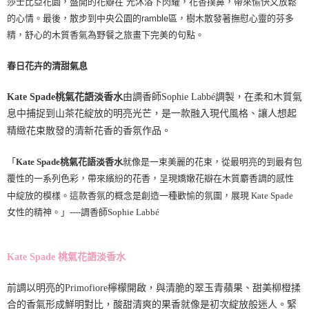
莎士比亞花園，盛開的花瓣在 光沐浴下閃耀，花香撲鼻，帶來愉快又放鬆
的心情。最後，散步到中央公園的ramble區，樹木散發著撫慰心靈的芬多
精，舒心的木質香氣為野餐之旅畫下完美的句點。
春日花卉的清甜氣息
由調香師
Sophie Labbé
調製，在柔和木質氣
Kate Spade
桃氣花語淡香水
息中捕捉到山茶花綻放的明亮光芒，是一款融入現代風格、讓人想起
精緻花束散發的清新花香的香氛作品。
「
就像是一束美麗的花束，從最明亮的到最有包
Kate Spade
桃氣花語淡香水
覆性的一系列色彩，帶來繽紛的花香，呈現嬌嫩花瓣在木質麝香調的感性
中綻放的模樣。這款香氛的概念是創造一種歡愉的氛圍，展現
Kate Spade
女性的精神。」
----
調香師
Sophie Labbé
Kate Spade
桃氣花語淡香水
前調以明亮的
Primofiore
檸檬開啟，與清脆的翠玉青蘋果、甜美柳橙揉
合的香氣形成鮮明對比，酸甜清爽的果香就像是初次綻放般迷人。緊