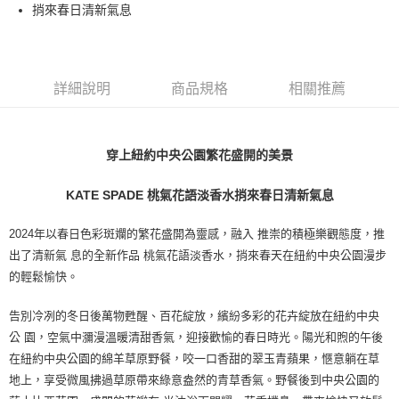
捎來春日清新氣息
付款後萊爾富取貨
每筆NT$100，滿NT$1,000(含以上)免運費
付款後7-11取貨
詳細說明
商品規格
相關推薦
每筆NT$80，滿NT$1,000(含以上)免運費
宅配(全站)
穿上紐約中央公園繁花盛開的美景
每筆NT$80，滿NT$1,000(含以上)免運費
KATE SPADE 桃氣花語淡香水捎來春日清新氣息
2024年以春日色彩斑斕的繁花盛開為靈感，融入 推崇的積極樂觀態度，推
出了清新氣 息的全新作品 桃氣花語淡香水，捎來春天在紐約中央公園漫步
的輕鬆愉快。
告別冷冽的冬日後萬物甦醒、百花綻放，繽紛多彩的花卉綻放在紐約中央
公 園，空氣中瀰漫溫暖清甜香氣，迎接歡愉的春日時光。陽光和煦的午後
在紐約中央公園的綿羊草原野餐，咬一口香甜的翠玉青蘋果，愜意躺在草
地上，享受微風拂過草原帶來綠意盎然的青草香氣。野餐後到中央公園的