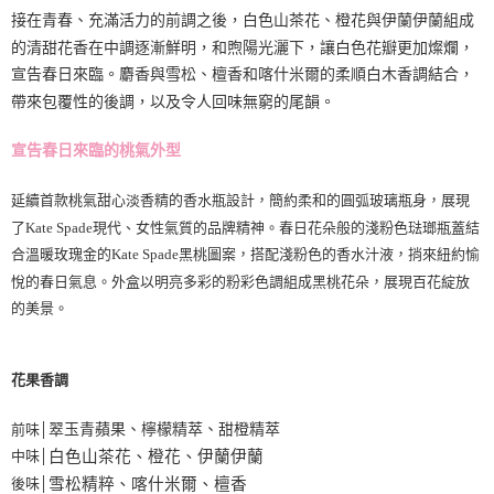
接在青春、充滿活力的前調之後，白色山茶花、橙花與伊蘭伊蘭組成
的清甜花香在中調逐漸鮮明，和煦陽光灑下，讓白色花瓣更加燦爛，
宣告春日來臨。麝香與雪松、檀香和喀什米爾的柔順白木香調結合，
帶來包覆性的後調，以及令人回味無窮的尾韻。
宣告春日來臨的桃氣外型
延續首款桃氣甜心淡香精的香水瓶設計，簡約柔和的圓弧玻璃瓶身，展現
了
Kate Spade
現代、女性氣質的品牌精神。春日花朵般的淺粉色琺瑯瓶蓋結
合溫暖玫瑰金的
Kate Spade
黑桃圖案，搭配淺粉色的香水汁液，捎來紐約愉
悅的春日氣息。外盒以明亮多彩的粉彩色調組成黑桃花朵，展現百花綻放
的美景。
花果香調
前味│
翠玉青蘋果、檸檬精萃、甜橙精萃
中味│
白色山茶花、橙花、伊蘭伊蘭
後味│
雪松精粹、喀什米爾、檀香