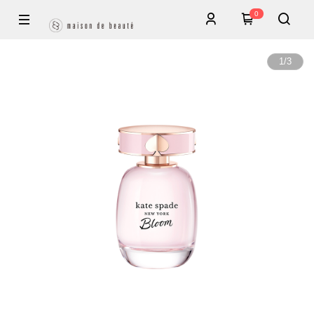
0
1
/
3