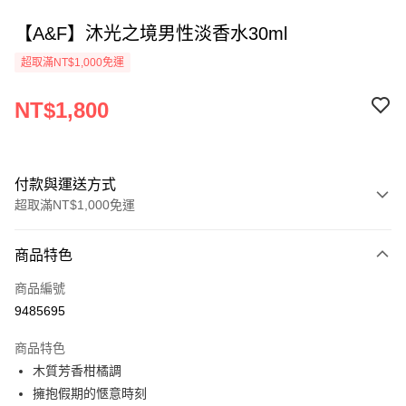
【A&F】沐光之境男性淡香水30ml
超取滿NT$1,000免運
NT$1,800
付款與運送方式
超取滿NT$1,000免運
付款方式
商品特色
信用卡一次付款
商品編號
ATM付款
9485695
運送方式
商品特色
木質芳香柑橘調
付款後全家取貨
擁抱假期的愜意時刻
每筆NT$80，滿NT$1,000(含以上)免運費