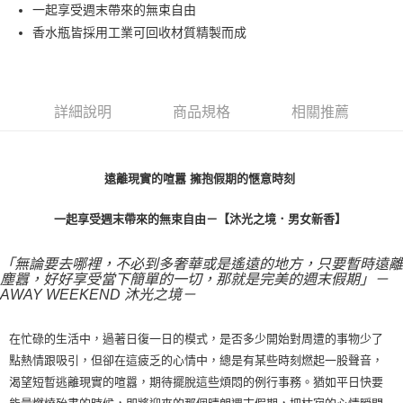
一起享受週末帶來的無束自由
付款後萊爾富取貨
香水瓶皆採用工業可回收材質精製而成
每筆NT$100，滿NT$1,000(含以上)免運費
付款後7-11取貨
每筆NT$80，滿NT$1,000(含以上)免運費
詳細說明
商品規格
相關推薦
宅配(全站)
每筆NT$80，滿NT$1,000(含以上)免運費
遠離現實的喧囂 擁抱假期的愜意時刻
一起享受週末帶來的無束自由－【沐光之境．男女新香】
「無論要去哪裡，不必到多奢華或是遙遠的地方，只要暫時遠離
塵囂，好好享受當下簡單的一切，那就是完美的週末假期」－
AWAY WEEKEND 沐光之境－
在忙碌的生活中，過著日復一日的模式，是否多少開始對周遭的事物少了
點熱情跟吸引，但卻在這疲乏的心情中，總是有某些時刻燃起一股聲音，
渴望短暫逃離現實的喧囂，期待擺脫這些煩悶的例行事務。猶如平日快要