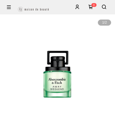
0
1
/
2