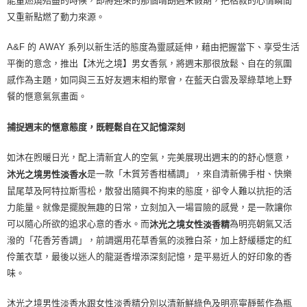
能量燃燒殆盡的時候，即將迎來的那個晴朗週末假期，把枯寂的心情瞬間
又重新點燃了動力來源。
A&F 的 AWAY 系列以新生活的態度為靈感延伸，藉由把握當下、享受生活
平衡的意念，推出【沐光之境】男女香氛，將週末那很放鬆、自在的氛圍
感作為主題，如同與三五好友週末相約聚會，在藍天白雲及翠綠草地上野
餐的愜意氣氛畫面。
捕捉週末的愜意態度，既輕鬆自在又記憶深刻
如沐在煦暖日光，配上清新宜人的空氣，完美展現出週末的的舒心愜意，
是一款「木質芳香柑橘調」，來自清新佛手柑、快樂
沐光之境男性淡香水
鼠尾草及阿特拉斯雪松，散發出隨興不拘束的態度，卻令人難以抗拒的活
力能量。就像是擺脫無趣的日常，立刻加入一場冒險的感覺，是一款讓你
可以隨心所欲的追求心意的香水。而
為明亮朝氣又活
沐光之境女性淡香精
潑的「花香芳香調」，前調選用花草香氣的淡雅白茶，加上舒緩穩定的紅
伶薰衣草，最後以迷人的龍涎香增添深刻記憶，是平易近人的好印象的香
味。
沐光之境男性淡香水跟女性淡香精分別以清新鮮綠色及明亮寧靜藍作為瓶