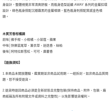
身設計，整體視覺非常清爽舒服，而瓶身造型延續 AWAY 系列的金屬扣環
設計，綠色瓶身搭配沉穩霧黑的金屬噴頭，藍色瓶身則搭配質感金色噴
頭。
木質芳香柑橘調
前味│佛手柑、小柑橘、小荳蔻、蘋果
中味│快樂鼠尾草、薰衣草、迷迭香、絲柏
後味│阿特拉斯雪松、可可、廣藿香
【退換須知】
1.本商品未開放體驗，鑑賞期並非商品試用期，一經拆封，如非商品品質問
題，恕不接受退貨。
2.退貨時退回商品必須是全新狀態且完整包裝(保持商品、附件、包裝、廠
商紙箱及所有附隨文件或資料之完整性)，以免影響退貨權利。