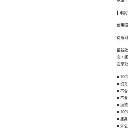
▌印度
使用獨
從裡
最新款
念，瓶
在享受
■ 1
■ 沒
■ 不含
■ 不
■ 道
■ 10
■ 瓶
■ 外