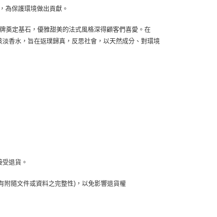
et)，為保護環境做出貢獻。
為品牌奠定基石，優雅甜美的法式風格深得顧客們喜愛。在
L羅莎女孩淡香水，旨在返璞歸真，反思社會，以天然成分、對環境
接受退貨。
有附隨文件或資料之完整性)，以免影響退貨權