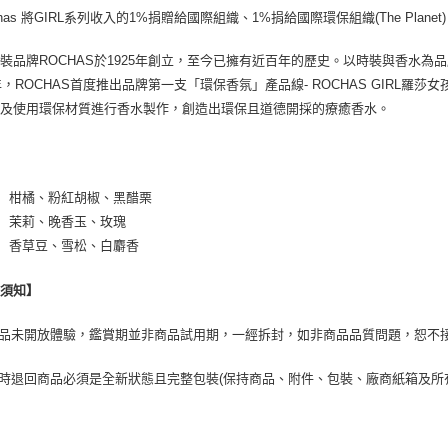
ochas 將GIRL系列收入的1%捐贈給國際組織、1%捐給國際環保組織(The Plan
裝品牌ROCHAS於1925年創立，至今已擁有近百年的歷史。以時裝與香水
1年，ROCHAS首度推出品牌第一支「環保香氛」產品線- ROCHAS GIR
以及使用環保材質進行香水製作，創造出環保且道德開採的療癒香水。
│ 柑橘、粉紅胡椒、黑醋栗
│ 茉莉、晚香玉、玫瑰
│ 香草豆、雪松、白麝香
換須知】
商品未開放體驗，鑑賞期並非商品試用期，一經拆封，如非商品品質問題，恕不
貨時退回商品必須是全新狀態且完整包裝(保持商品、附件、包裝、廠商紙箱及所