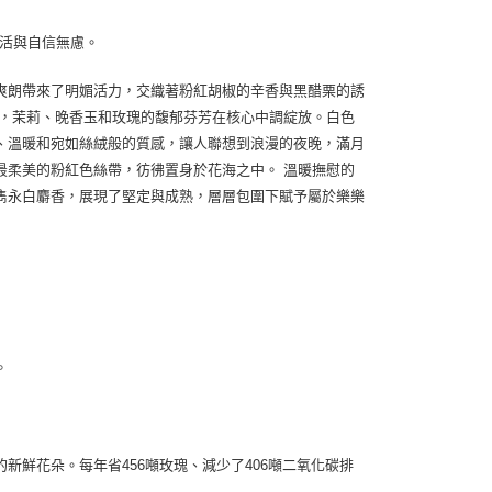
樂活與自信無慮。
爽朗帶來了明媚活力，交織著粉紅胡椒的辛香與黑醋栗的誘
後，茉莉、晚香玉和玫瑰的馥郁芬芳在核心中調綻放。白色
、溫暖和宛如絲絨般的質感，讓人聯想到浪漫的夜晚，滿月
最柔美的粉紅色絲帶，彷彿置身於花海之中。 溫暖撫慰的
雋永白麝香，展現了堅定與成熟，層層包圍下賦予屬於樂樂
。
鮮花朵。每年省456噸玫瑰、減少了406噸二氧化碳排