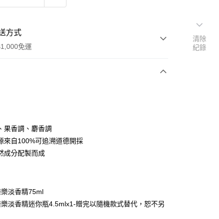
送方式
清除
1,000免運
紀錄
次付款
、果香調、麝香調
源來自100%可追溯道德開採
天然成分配製而成
家取貨
0，滿NT$1,000(含以上)免運費
：
爾富取貨
樂淡香精75ml
00，滿NT$1,000(含以上)免運費
樂淡香精迷你瓶4.5mlx1-贈完以隨機款式替代，恕不另