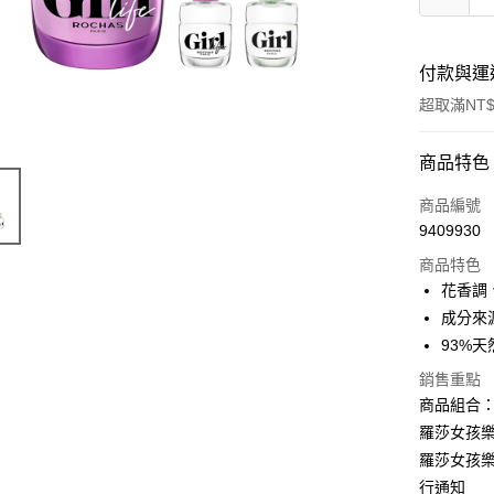
付款與運
超取滿NT$
付款方式
商品特色
信用卡一
商品編號
9409930
ATM付款
商品特色
花香調
運送方式
成分來
93%
付款後全
銷售重點
每筆NT$8
商品組合
付款後萊
羅莎女孩樂
每筆NT$1
羅莎女孩樂
行通知