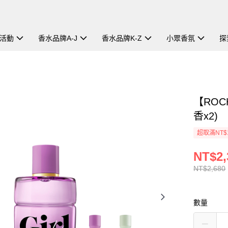
活動
香水品牌A-J
香水品牌K-Z
小眾香氛
探
【ROC
香x2)
超取滿NT$
NT$2,
NT$2,680
數量