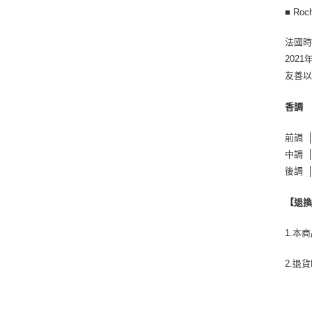
■ R
法國時
202
友善
香調
前調 
中調 
後調 
【退
1.本
2.退