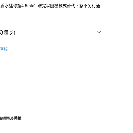
1取貨
香水迷你瓶4.5mlx1-贈完以隨機款式替代，恕不另行通
0，滿NT$1,000(含以上)免運費
0，滿NT$1,000(含以上)免運費
類 (3)
ROCHAS｜巴黎羅莎
客服
女孩樂樂淡香精