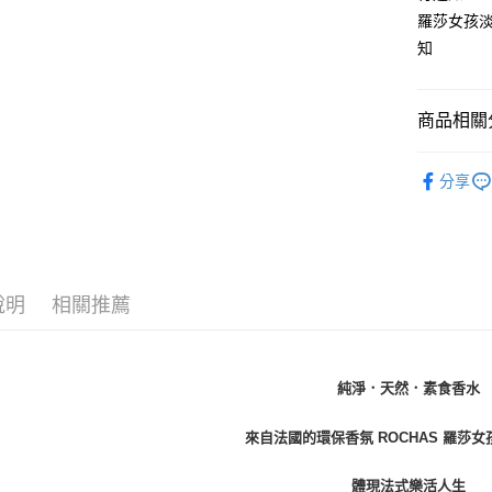
付款後7-1
羅莎女孩淡
每筆NT$8
知
宅配(全站)
每筆NT$8
商品相關分
品牌總覽
分享
淡香精
女香
說明
相關推薦
純淨．天然．素食香水
來自法國的環保香氛 ROCHAS 羅莎
體現法式樂活人生