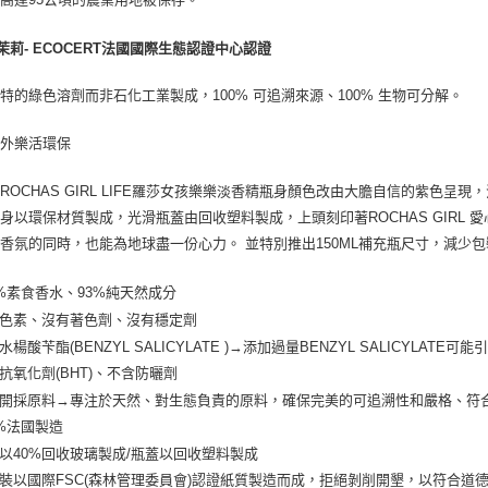
茉莉- ECOCERT法國國際生態認證中心認證
特的綠色溶劑而非石化工業製成，100% 可追溯來源、100% 生物可分解。
到外樂活環保
ROCHAS GIRL LIFE羅莎女孩樂樂淡香精瓶身顏色改由大膽自信的紫色
身以環保材質製成，光滑瓶蓋由回收塑料製成，上頭刻印著ROCHAS GIRL 
香氛的同時，也能為地球盡一份心力。 並特別推出150ML補充瓶尺寸，減少
00%素食香水、93%純天然成分
有色素、沒有著色劑、沒有穩定劑
水楊酸苄酯(BENZYL SALICYLATE )→添加過量BENZYL SALICYLATE可
含抗氧化劑(BHT)、不含防曬劑
德開採原料→專注於天然、對生態負責的原料，確保完美的可追溯性和嚴格、符
0%法國製造
身以40%回收玻璃製成/瓶蓋以回收塑料製成
包裝以國際FSC(森林管理委員會)認證紙質製造而成，拒絕剝削開墾，以符合道