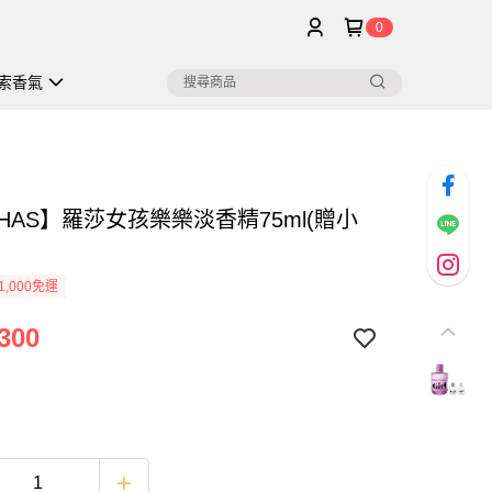
0
索香氣
HAS】羅莎女孩樂樂淡香精75ml(贈小
1,000免運
300