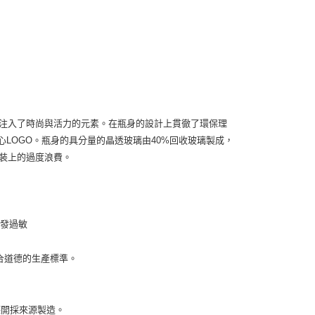
呈現，注入了時尚與活力的元素。在瓶身的設計上貫徹了環保理
愛心LOGO。瓶身的具分量的晶透玻璃由40%回收玻璃製成，
包裝上的過度浪費。
能引發過敏
合道德的生產標準。
德開採來源製造。