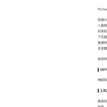
Roc
前調
人甜美
的茉
下花園
後調
女孩
純淨
▌10
神經
▌土耳
將再利
放量、