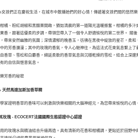
has女孩們正在慶祝生活，在城市中散播她們的好心情！傳遞著女孩們間的悠然
以柑橘、粉紅胡椒和黑醋栗開啟，猶如清晨的第一道陽光溫暖振奮。柑橘的多汁
果香，跟著這優柔的步調，帶領您帶入了一個令人舒適愉悅的第二世界。 隨
莉，帶來安然幽雅的氛圍；深情濃郁的晚香玉，彷彿在黑夜中綻放的星芒，柔和
中的芳香瀰漫；其中的玫瑰的香氣，令人心馳神往，為這法式花束氣息繫上了
來自香草、雪松和白麝香，綿延柔軟的香草氣息與沉穩乾燥的雪松，結合上深邃
獨有的自信與愜意氣息。
快樂芳香的秘密
0% 天然馬達加斯加香草精
科學家證明香草的香味可以刺激與快樂相關的大腦神經元，為您帶來愉悅的心情
其玫瑰 - ECOCERT法國國際生態認證中心認證
用的玫瑰水與精油結合升級再造。具有清新的花香和柑橘調，更貼近於田野中的新
高達95公頃的農業用地被保存。