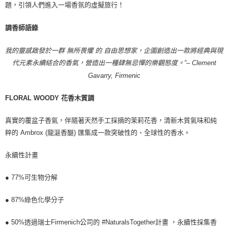
題，引領人們進入一場香氛的虛擬旅行！
調香師語錄
我的靈感啟發於一群 無所畏懼 的 自由思想家，企圖創造出一款將經典與現
代元素永續結合的香氣，營造出一種肆無忌憚的樂觀態度。”– Clement
Gavarry, Firmenic
FLORAL WOODY 花香木質調
真實的覆盆子香氣，伴隨著天然手工採摘的茉莉花香，清新木質氣味和純
粹的 Ambrox (龍涎香醚) 匯集成一款突破性的、全球性的香水。
永續性計畫
● 77%可生物分解
● 87%綠色化學分子
● 50%透過瑞士Firmenich公司的 #NaturalsTogether計畫 ，永續性採集香