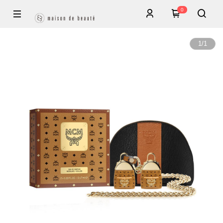
0
1
/
1