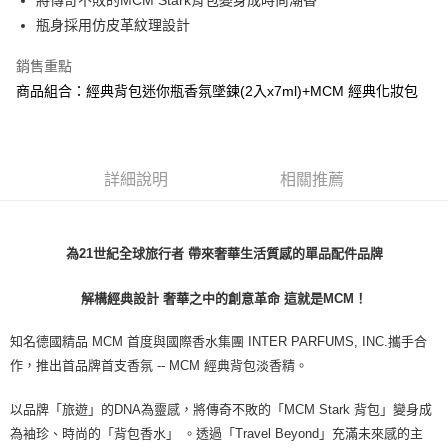
將傳奇不敗的MCM Stark背包變身成時尚潮香
每筆NT$80，滿NT$1,000(含以上)免運費
瓶身採用仿皮革紋理設計
付款後萊爾富取貨
銷售重點
每筆NT$100，滿NT$1,000(含以上)免運費
商品組合：經典背包迷你瓶香氛墜鍊(2入x7ml)+MCM 經典化妝包
付款後7-11取貨
每筆NT$80，滿NT$1,000(含以上)免運費
宅配(全站)
詳細說明
相關推薦
每筆NT$80，滿NT$1,000(含以上)免運費
為21世紀全球旅行者 帶來奢華生活質感的單品配件品牌
解構經典設計 奢華之中的創意革命 這就是MCM！
知名德國精品 MCM 首度與國際香水集團 INTER PARFUMS, INC.攜手合
作，推出首品牌首支香氛 -- MCM 經典背包淡香精。
以品牌「旅遊」的DNA為靈感，將傳奇不敗的「MCM Stark 背包」變身成
為袖珍、時尚的「背包香水」 。透過「Travel Beyond」充滿未來感的主