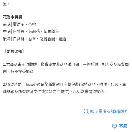
氣。
花香木質調
前味│覆盆子、杏桃
中味│白牡丹、茉莉花、紫羅蘭葉
後味│白苔蘚、香草、龍涎香醚、檀香
【退換須知】
1.本商品未開放體驗，鑑賞期並非商品試用期，一經拆封，如非商品品質問
題，恕不接受退貨。
2.退貨時退回商品必須是全新狀態且完整包裝(保持商品、附件、包裝、廠
商紙箱及所有附隨文件或資料之完整性)，以免影響退貨權利。
顯示電腦版詳細說明
客服