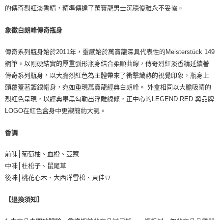
的傳奇烈紅淡香精，精準傳達了萬寶龍男士沉穩優雅永不妥協。
象徵白朗峰傳奇瓶身
傳奇系列瓶身始於2011年，靈感始於萬寶龍深具代表性的Meisterstück 149
鋼筆。以剛硬結實的厚重弧形瓶身結合柔順曲線，傳奇烈紅淡香精延續著
傳奇系列瓶身，以大膽烈紅色為主體帶來了衝擊熾熱的視覺印象，瓶身上
頭覆蓋著鍍銀帽身，宛如重現萬寶龍經典白朗峰。 外盒相同以大膽吸睛的
烈紅色呈現，以經典墨黑勾勒出浮雕線條，正中心的LEGEND RED 與品牌
LOGO在紅色盒身中更襯簡約大氣。
香調
前味│葡萄柚、血橙、荳蔻
中味│杜松子、鼠尾草
後味│桃花心木、大西洋雪松、東佳豆
【退換須知】