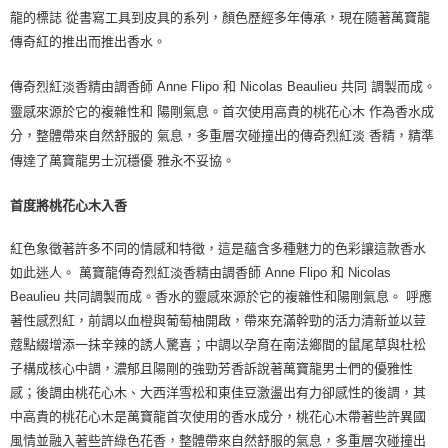
龍的標誌 從書寫工具到皮具的系列，顏色歷經多年傳承，現在隨著萬寶龍
傳奇紅的推出而推出香水。
傳奇烈紅淡香精由調香師 Anne Flipo 和 Nicolas Beaulieu 共同 調製而成。
靈感來源於它的複雜性和 陽剛氣息。首次使用高貴的桃花心木 作為香水成
分，整體帶來自然舒服的 氣息，多重層次碰撞出的傳奇烈紅淡 香精，精準
傳達了萬寶龍男士沉穩優 雅永不妥協。
首度將桃花心木入香
紅色象徵著許多不同的情感和特徵，這是蘊含多種魅力的色彩讓這款香水
如此迷人。 萬寶龍傳奇烈紅淡香精由調香師 Anne Flipo 和 Nicolas
Beaulieu 共同調製而成。香水的靈感來源於它的複雜性和陽剛氣息。 呼應
著性感烈紅，前調以血橙與葡萄柚開啟，帶來充滿幹勁的活力清新並以荳
蔻點綴增添一抹辛辣的誘人驚喜；中調以孕育在南法鄉間的鼠尾草與杜松
子構成核心中調，濃郁且陽剛的強勁芳香訴說著萬寶龍男士們的優雅性
感；後調由桃花心木、大西洋雪松和東佳豆激盪出有力卻感性的後調，其
中高貴的桃花心木是萬寶龍首次使用的香水成分，桃花心木帶著些許異國
風情並融入著些許綠色花香，整體帶來自然舒服的氣息，多重層次碰撞出