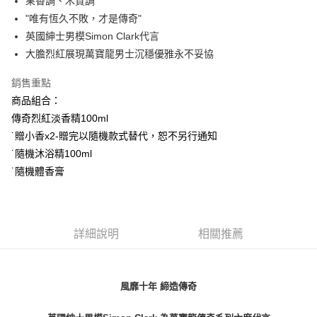
果香調、木質調
付款後全家取貨
"唯有恆久不敗，才是傳奇"
每筆NT$80，滿NT$1,000(含以上)免運費
英國紳士男模Simon Clark代言
付款後萊爾富取貨
大膽烈紅展現萬寶龍男士沉穩優雅永不妥協
每筆NT$100，滿NT$1,000(含以上)免運費
銷售重點
付款後7-11取貨
商品組合：
每筆NT$80，滿NT$1,000(含以上)免運費
傳奇烈紅淡香精100ml
˙贈小香x2-贈完以隨機款式替代，恕不另行通知
宅配(全站)
˙隨機沐浴精100ml
每筆NT$80，滿NT$1,000(含以上)免運費
˙隨機體香膏
詳細說明
相關推薦
風靡十年 締造傳奇