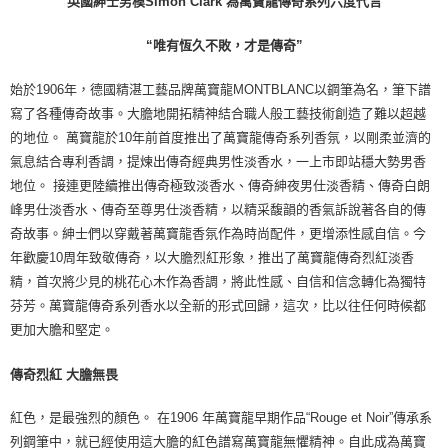
英國紳士男模Simon Clark 為萬寶龍傳奇系列六度代言
“唯有恆久不敗，才是傳奇”
始於1906年，德國精湛工藝品牌萬寶龍MONTBLANC以鋼筆為名，筆下譜
寫了各種傳奇故事。大膽地開拓精神結合職人般工藝技術創造了難以超越
的地位。 萬寶龍於10年前首度推出了萬寶龍傳奇系列香氛，以剛柔並濟的
氣息結合專利香調，提煉出傳奇經典男性淡香水，一上市即站穩大勢男香
地位。 接連更陸續推出傳奇極致淡香水、傳奇紳夜男仕淡香精、傳奇白朗
峰男仕淡香水、傳奇至尊男仕淡香精，以精采馥韻的香氣訴說著各自的傳
奇故事。紳士們以穿戴著萬寶龍香氛作為時尚配件，更增添性感自信。今
年歡慶10周年致敬傳奇，以大膽烈紅形象，推出了萬寶龍傳奇烈紅淡香
精，首次將少見的桃花心木作為香調，將此性感、自信和信念轉化為獨特
芬芳。萬寶龍傳奇系列香水以全新的形式回歸，這次，比以往任何時候都
更加大膽和堅定。
傳奇烈紅 大膽無畏
紅色，是最強烈的顏色。 在1906 年萬寶龍早期作品“Rouge et Noir”傳承系
列鋼筆中，就已經使用這大膽的紅色譜寫萬寶龍無懼精神。自此成為萬寶