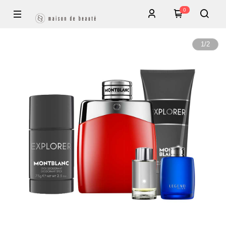
0
1
/
2