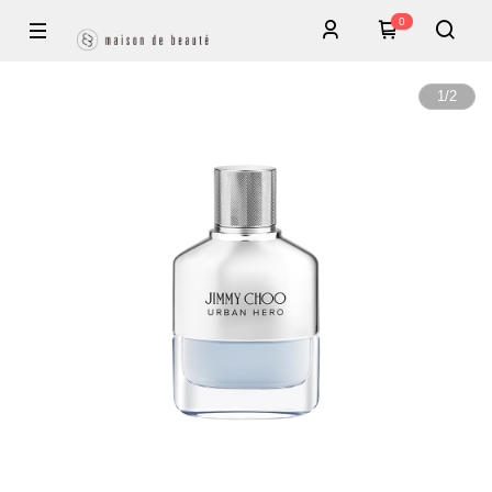
0
1
/
2