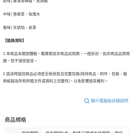
前味│摩洛哥檸檬、黑胡椒
中味│香根草、玫瑰木
後味│灰琥珀、皮革
【退換須知】
1.本商品未開放體驗，鑑賞期並非商品試用期，一經拆封，如非商品品質問
題，恕不接受退貨。
2.退貨時退回商品必須是全新狀態且完整包裝(保持商品、附件、包裝、廠
商紙箱及所有附隨文件或資料之完整性)，以免影響退貨權利。
顯示電腦版詳細說明
商品規格