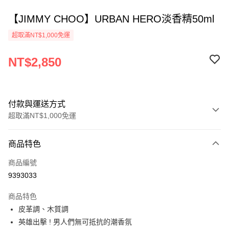
【JIMMY CHOO】URBAN HERO淡香精50ml
超取滿NT$1,000免運
NT$2,850
付款與運送方式
超取滿NT$1,000免運
付款方式
商品特色
信用卡一次付款
商品編號
ATM付款
9393033
運送方式
商品特色
皮革調、木質調
付款後全家取貨
英雄出擊 ! 男人們無可抵抗的潮香氛
每筆NT$80，滿NT$1,000(含以上)免運費