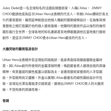
Jules Dedet是一名全球知名的法國街頭藝術家，人稱L’Atlas， JIMMY
CHOO邀請他成為這次Urban Hero淡香精的代言人。早期L’Atlas鑽研於各文
化的書寫藝術，繼而延伸創造出他個人獨創的圖案線條設計，在抽象與視
覺藝術之間打造屬於他的個人藝術風格。他獨特的藝術作品以強烈的幾何
圖形風行全世界，全球各地的知名畫廊甚至地標都邀請他在當地進行藝術
創作，是這次JIMMY CHOO香水Urban Hero最佳的代言人。
大膽突破的藝術瓶身設計
Urban Hero淡香精外型呈現如同燒瓶狀，瓶身表面採用鏡面鍍鉻金屬材
質，與L’Atlas創作所使用的金屬漆相呼應，喚起都會男人展現自我的英雄
精神。有質量感的銀色瓶蓋以鋁製為主，並運用藝術家擅用的人字型圖
紋，外型既時尚又優雅。外盒以展現L’Atlas最著名的線性圖紋設計作包
裝，並增加光澤及霧面漆交錯質感，展現出JIMMY CHOO男人的大膽突
破、不受拘束的英雄性格。
香調