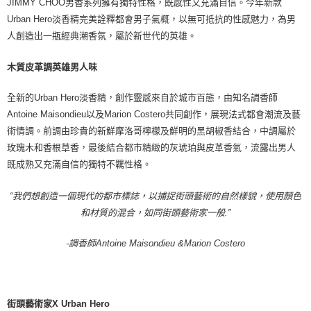
JIMMY CHOO男香系列擁有獨特性格，既感性又充滿自信。今年新款
Urban Hero淡香精完美詮釋都會男子氣概，以無可抵抗的性感魅力，為男
人創造出一瓶經典潮香氛，屬於新世代的英雄。
木質皮革調英雄男人味
全新的Urban Hero淡香精，創作靈感來自於城市百態，由知名調香師
Antoine Maisondieu以及Marion Costero共同創作，展現法式都會潮流及藝
術情調。前調由珍貴的新鮮摩洛哥檸檬及鮮明的黑胡椒香結合，中調屬於
玫瑰木和香根草香，最後結合都市精緻的灰琥珀與皮革香氣，流露出男人
既成熟又充滿自信的獨特不羈性格。
“我們想創造一個現代的都市標誌，以捕捉街頭藝術的自然樣貌，使用顏色
和材質的混合，如同街頭藝術家一般.”
-調香師Antoine Maisondieu &Marion Costero
街頭藝術家X Urban Hero