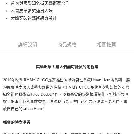
首次與國際知名街頭藝術家合作
付款後萊爾富取貨
木質皮革調英雄男人味
每筆NT$100，滿NT$1,000(含以上)免運費
大膽突破的藝術瓶身設計
付款後7-11取貨
每筆NT$80，滿NT$1,000(含以上)免運費
詳細說明
商品規格
相關推薦
宅配(全站)
每筆NT$80，滿NT$1,000(含以上)免運費
英雄出擊！男人們無可抵抗的潮香氛
2019年秋季JIMMY CHOO最新推出的潮流男性香氛Urban Hero淡香精，展
現都會時尚男人成熟與叛逆的性格。JIMMY CHOO品牌首次與法籍的國際
知名街頭藝術家Jules Dedet合作，以藝術家的叛逆揮灑創作，打造不畏強
權，追求自我的勇敢香氛，強調都市男人做自己的內心渴望。男人們，勇
敢做自己的Urban Hero！
都會的時尚潮香