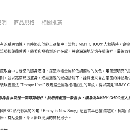
男香
宅配(全站)
每筆NT$8
說明
商品規格
相關推薦
有的驕矜個性，同時烙印於紳士品格中！當與JIMMY CHOO男人相遇時，
天竺葵和菠蘿葉香，隨著愈發強烈的存在感，將會深深地記憶在腦海裡，最後散
感取自中古世紀的隨身酒瓶，搭配冷峻金屬和低調簡約的灰色，用簡潔明亮的建築
剛，並以亮漆籠罩瓶身，煙霧迷離的光線折射下，詮釋出來自古帝國的神祕及優雅。
裝以視畫法 “Trompe L’oeil” 表現鉻金屬及栩栩如生的革紋，得以窺見JIM
認為香水就是一項時尚配件！我想要創造一款香水，讓身為JIMMY CHOO男人自
國BBC 熱門影集的名句「Brainy is New Sexy」這宣言早已獲得證實
優雅，有點憂鬱，令人難以捉摸的神祕男子。