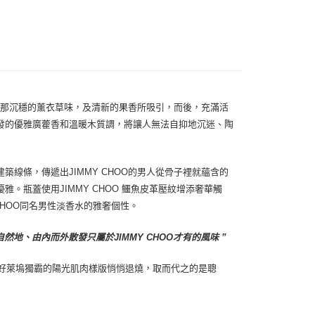
0，滿NT$1,000(含以上)免運費
會被那沉穩的薰衣草味，及清新的果香所吸引，而後，充滿活
發的優雅廣藿香和溫暖木質調，將讓人無法自抑地沉迷、陶
線條，傳遞出JIMMY CHOO的男人從骨子裡就蘊含的
瓶蓋使用JIMMY CHOO 鱷魚皮革壓紋增添奢華觸
MY CHOO同名男性淡香水的雅奢個性。
然地、由內而外散發只屬於JIMMY CHOO才有的風味 ”
，長期由好萊塢獨霸的陽光肌肉樣版悄悄退燒，取而代之的是聰