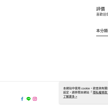
評價
喜歡這
本分類
本網站中使用 cookie，欲查詢有關
設定，請參閱本網站「
隱私權條款
使用 cookie。
了解更多 >