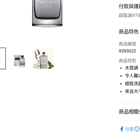
付款與運
超取滿NT$
付款方式
商品特色
信用卡一
商品編號
9393022
ATM付款
商品特色
木質調
運送方式
令人難
極致洗
付款後全
來自大
每筆NT$8
付款後萊
商品相關分
每筆NT$1
品牌總覽
付款後7-1
分享
淡香水
每筆NT$8