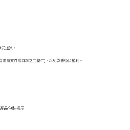
接受退貨。
有附隨文件或資料之完整性)，以免影響退貨權利。
見產品包裝標示