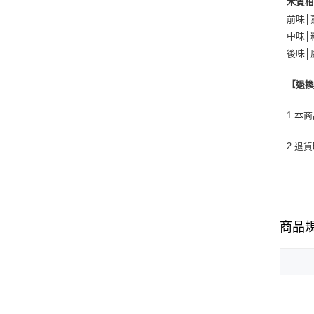
木質
前味│
中味│
後味│
【退
1.本
2.退
商品