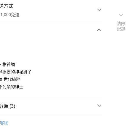
送方式
1,000免運
清除
紀錄
次付款
、柑苔調
以捉摸的神祕男子
鍊 世代純粹
家取貨
不列顛的紳士
0，滿NT$1,000(含以上)免運費
爾富取貨
類 (3)
00，滿NT$1,000(含以上)免運費
JIMMY CHOO
1取貨
客服
0，滿NT$1,000(含以上)免運費