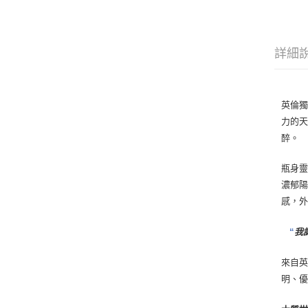
詳細
英倫獨
力的
醉。
瓶身靈
濃郁陽
感，外
“
我
來自英
明、