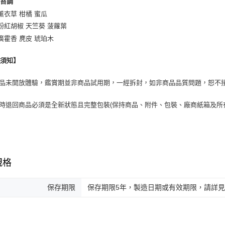
柑苔調
薰衣草 柑橘 蜜瓜
粉紅胡椒 天竺葵 菠蘿葉
廣霍香 麂皮 琥珀木
換須知】
商品未開放體驗，鑑賞期並非商品試用期，一經拆封，如非商品品質問題，恕不
貨時退回商品必須是全新狀態且完整包裝(保持商品、附件、包裝、廠商紙箱及所
規格
保存期限
保存期限5年，製造日期或有效期限，請詳