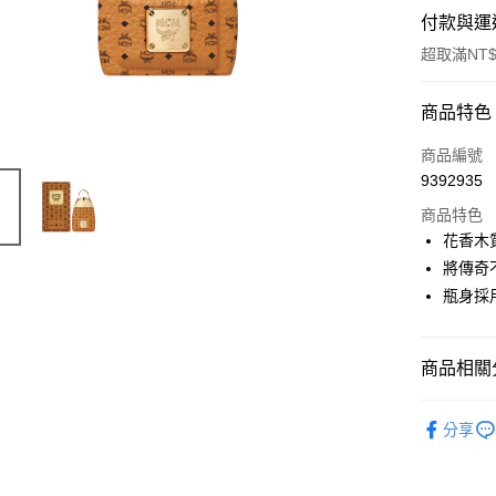
付款與運
超取滿NT$
付款方式
商品特色
信用卡一
商品編號
9392935
ATM付款
商品特色
花香木
運送方式
將傳奇不
瓶身採
付款後全
每筆NT$8
商品相關分
付款後萊
每筆NT$1
品牌總覽
分享
付款後7-1
淡香精
每筆NT$8
中性香