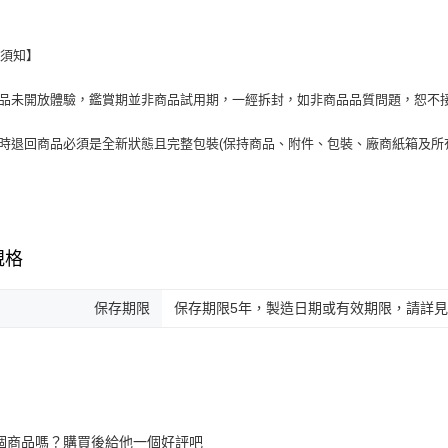
換須知】
商品未開放體驗，鑑賞期並非商品試用期，一經拆封，如非商品品質問題，恕不
貨時退回商品必須是全新狀態且完整包裝(保持商品、附件、包裝、廠商紙箱及所
規格
保存期限
保存期限5年，製造日期或有效期限，請詳
個商品嗎？購買後給他一個好評吧