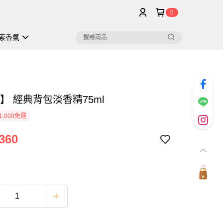
0
索香氣
】 經典背包淡香精75ml
1,000免運
360