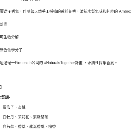
覆盆子香氣，伴隨著天然手工採摘的茉莉花香，清新木質氣味和純粹的 Ambrox
性計畫
7%可生物分解
7%綠色化學分子
%透過瑞士Firmenich公司的 #NaturalsTogether計畫 ，永續性採集香氣。
調】
木質調-
│ 覆盆子、杏桃
│ 白牡丹、茉莉花、紫羅蘭葉
│ 白苔蘚、香草、龍涎香醚、檀香