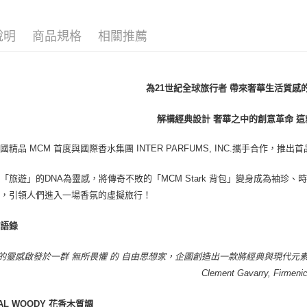
宅配(全站)
每筆NT$8
說明
商品規格
相關推薦
為21世紀全球旅行者 帶來奢華生活質感
解構經典設計 奢華之中的創意革命 這
國精品 MCM 首度與國際香水集團 INTER PARFUMS, INC.攜手合作，推出
「旅遊」的DNA為靈感，將傳奇不敗的「MCM Stark 背包」變身成為袖珍、時尚的
題，引領人們進入一場香氛的虛擬旅行！
師語錄
的靈感啟發於一群 無所畏懼 的 自由思想家，企圖創造出一款將經典與現代元
Clement Gavarry, Firmeni
RAL WOODY 花香木質調