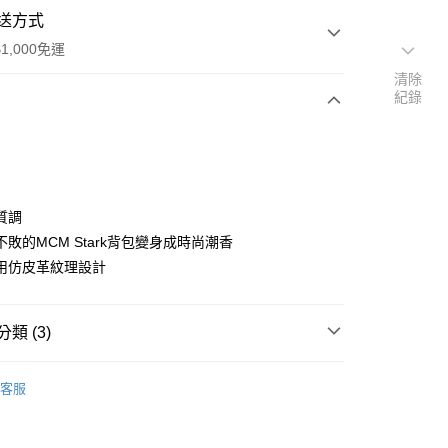
送方式
1,000免運
清除
紀錄
次付款
質調
敗的MCM Stark背包變身成時尚潮香
用仿皮革紋理設計
家取貨
0，滿NT$1,000(含以上)免運費
類 (3)
爾富取貨
00，滿NT$1,000(含以上)免運費
MCM
客服
1取貨
0，滿NT$1,000(含以上)免運費