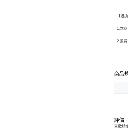
【退
1.本
2.退
商品
評價
喜歡這