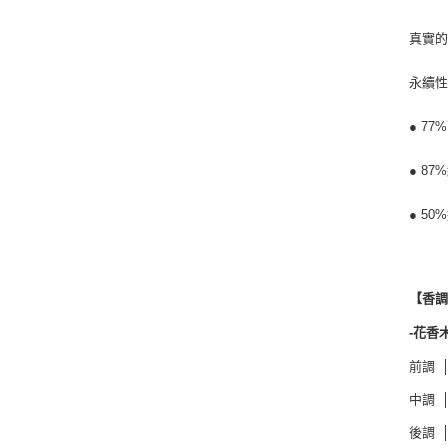
真實的
永續
● 7
● 8
● 50
【香
-花香
前調 
中調 
後調 