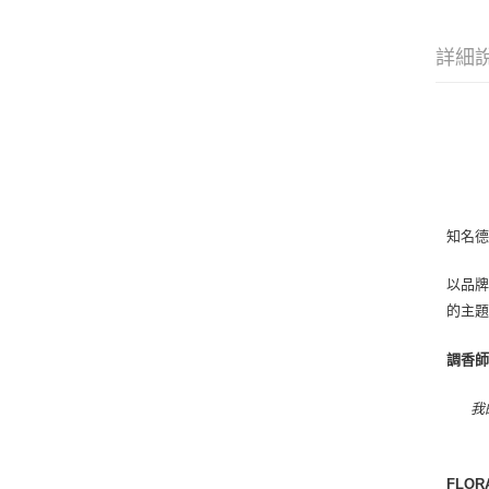
詳細
知名德
以品牌
的主
調香
我
FLO