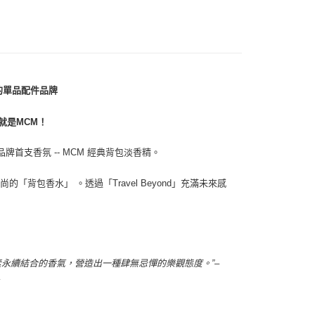
0，滿NT$1,000(含以上)免運費
的單品配件品牌
就是MCM！
首品牌首支香氛 -- MCM 經典背包淡香精。
「背包香水」 。透過「Travel Beyond」充滿未來感
素永續結合的香氣，營造出一種肆無忌憚的樂觀態度。”–
c