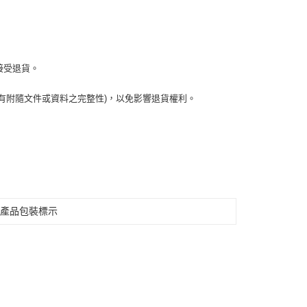
接受退貨。
有附隨文件或資料之完整性)，以免影響退貨權利。
見產品包裝標示