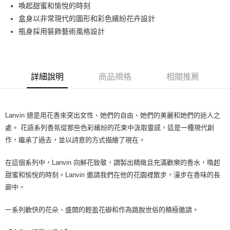
喚起甜蜜和愉悅的時刻
付款後萊爾富取貨
盒身以非常現代的圖形和彩色繽紛花卉設計
每筆NT$100，滿NT$1,000(含以上)免運費
瓶身採用裝飾藝術風格設計
付款後7-11取貨
每筆NT$80，滿NT$1,000(含以上)免運費
詳細說明
商品規格
相關推薦
宅配(全站)
每筆NT$80，滿NT$1,000(含以上)免運費
Lanvin 總是用花香來突出女性、她們的自由、她們的美麗和她們的迷人之
處。 花語系列香氛從那些色彩繽紛的花束中汲取靈感，這是一種現代創
作，繼承了過去，並以詩意的方式描繪了現在。
在這個系列中，Lanvin 向鮮花致敬，調製出精緻且充滿歡樂的香水，喚起
甜蜜和愉悅的時刻。Lanvin 邀請我們在他的花園裡散步，漫步在香味的長
廊中。
一系列歡快的花朵、盛開的輕盈花瓣和作為跳脫世俗的積極邀請。