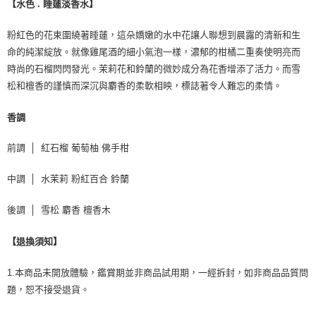
【水色 . 睡蓮淡香水】
粉紅色的花束圍繞著睡蓮，這朵嬌嫩的水中花讓人聯想到晨露的清新和生
命的純潔綻放。就像雞尾酒的細小氣泡一樣，濃郁的柑橘二重奏使明亮而
時尚的石榴閃閃發光。茉莉花和鈴蘭的微妙成分為花香增添了活力。而雪
松和檀香的謹慎而深沉與麝香的柔軟相映，標誌著令人難忘的柔情。
香調
前調 │ 紅石榴 葡萄柚 佛手柑
中調 │ 水茉莉 粉紅百合 鈴蘭
後調 │ 雪松 麝香 檀香木
【退換須知】
1.本商品未開放體驗，鑑賞期並非商品試用期，一經拆封，如非商品品質問
題，恕不接受退貨。