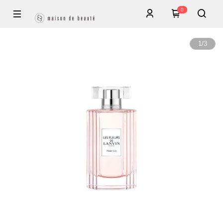
0
1
/
3