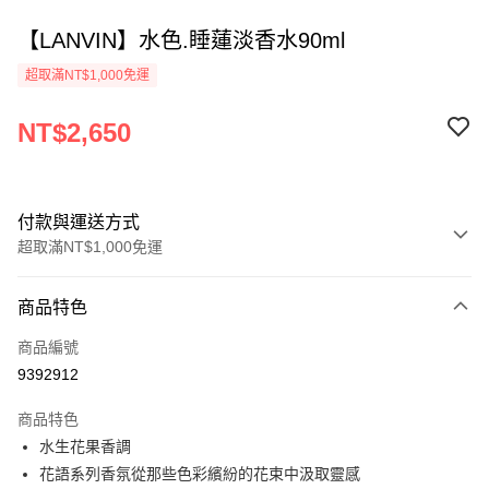
【LANVIN】水色.睡蓮淡香水90ml
超取滿NT$1,000免運
NT$2,650
付款與運送方式
超取滿NT$1,000免運
付款方式
商品特色
信用卡一次付款
商品編號
ATM付款
9392912
運送方式
商品特色
水生花果香調
付款後全家取貨
花語系列香氛從那些色彩繽紛的花束中汲取靈感
每筆NT$80，滿NT$1,000(含以上)免運費