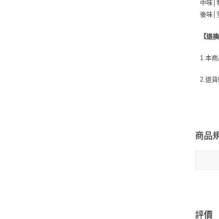
中味│
後味│
【退
1.本
2.退
商品
評價