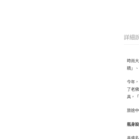
詳細
時尚大
精」
今年，
了老
具，
旅途中
瓶身
具盛名