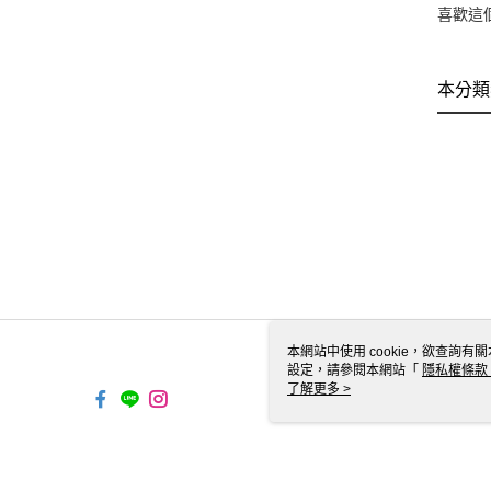
喜歡這
本分類
本網站中使用 cookie，欲查詢有關
設定，請參閱本網站「
隱私權條款
使用 cookie。
了解更多 >