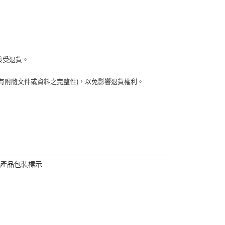
接受退貨。
有附隨文件或資料之完整性)，以免影響退貨權利。
見產品包裝標示