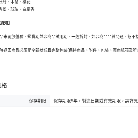
牡丹、木蘭、櫻花
雪松、琥珀、白麝香
換須知】
商品未開放體驗，鑑賞期並非商品試用期，一經拆封，如非商品品質問題，恕不
貨時退回商品必須是全新狀態且完整包裝(保持商品、附件、包裝、廠商紙箱及所
規格
保存期限
保存期限5年，製造日期或有效期限，請詳