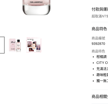
付款與運
超取滿NT$
付款方式
商品特色
信用卡一
商品編號
9392870
ATM付款
商品特色
柑橘調
運送方式
CITY
充滿活
付款後全
趣味輕
每筆NT$8
獨一無
付款後萊
每筆NT$1
商品相關分
付款後7-1
品牌總覽