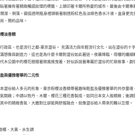
舊貼著擁有著精緻觸感紋理的標籤，上頭印著卡爾所熱愛的城市，最後由卡爾專
：簡潔、俐落。圓弧透明瓶身裡頭裝著剔透粉紅色及淡綠色香水汁液。盒身更完
時尚、簡約品味。
粉櫻淡香精
行政區、也是流行之都-東京澀谷。 充滿活力與年輕流行文化，站在澀谷的十
充滿想像與創造力，這也是為什麼卡爾對澀谷如此著迷。夜幕降臨，塔樓的纖細
代代木公園中的櫻花樹隨著微風搖曳著，好似訴說著專屬於澀谷的忙碌故事，劇
輕盈與優雅奢華的二元性
日本澀谷給人多元的形象，東京粉櫻淡香精帶著趣味輕盈及優雅奢華的共存靈魂
香氣開啟；中調以牧丹、木蘭、櫻花三種花香製成，如同日本女人般精緻；後調
了其中的精緻香氣，大膽對比卻能夠舒服融合，就像澀谷給人帶來的難以忘懷。
柑橘、大黃、水生調