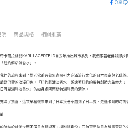
每筆NT$8
分享
淡香精
宅配(全站)
中性香
每筆NT$8
說明
商品規格
相關推薦
帝卡爾拉格斐KARL LAGERFELD自去年推出城市系列，我們跟著老佛爺
、「紐約蘇活淡香水」。
我們的旅程來到了對老佛爺有著無盡吸引力充滿流行文化的日本東京與老佛爺
佛爺對巴黎的浪漫印象，「紐約蘇活淡香水」訴說著紐約的獨特創造力生命力；
「日耳曼湖畔淡香水」仿如身處阿爾斯特湖畔旁的清涼。
充滿了驚喜，這次單程機票來到了日本接著穿越到了日耳曼，走過卡爾的時尚香氛地圖
設計
的時裝設計師卡爾不僅具有藝術家、攝影師身份，同時更是位具有繪畫天賦的傑出