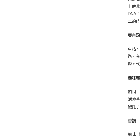
上依
DNA
二的
東京
車站、
衛、
燈。
趣味
如同
活潑
襯托
香調
前味│