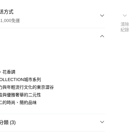
送方式
1,000免運
清除
紀錄
次付款
、花香調
 COLLECTION城市系列
力與年輕流行文化的東京澀谷
家取貨
盈與優雅奢華的二元性
0，滿NT$1,000(含以上)免運費
二的時尚、簡約品味
爾富取貨
00，滿NT$1,000(含以上)免運費
類 (3)
1取貨
KARL LAGERFELD｜卡爾