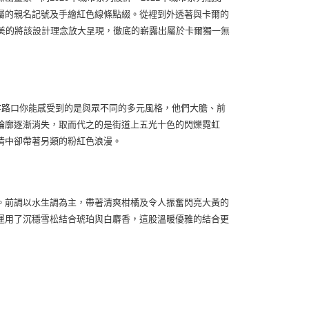
屬的親名記號及手繪紅色線條點綴。從裡到外透著與卡爾的
美的將該設計理念放大呈現，徹底的嶄露出屬於卡爾獨一無
字路口你能感受到的是與眾不同的多元風格，他們大膽、前
輪廓逐漸消失，取而代之的是街道上五光十色的閃爍霓虹
情中卻帶著另類的粉紅色浪漫。
。前調以水生調為主，帶著清爽柑橘及令人振奮閃亮大黃的
運用了沉穩雪松結合琥珀與白麝香，這股溫暖優雅的結合更