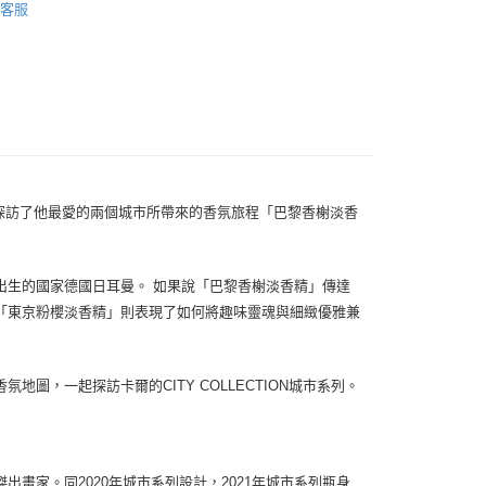
0，滿NT$1,000(含以上)免運費
客服
0，滿NT$1,000(含以上)免運費
腳步探訪了他最愛的兩個城市所帶來的香氛旅程「巴黎香榭淡香
出生的國家德國日耳曼。 如果說「巴黎香榭淡香精」傳達
「東京粉櫻淡香精」則表現了如何將趣味靈魂與細緻優雅兼
，一起探訪卡爾的CITY COLLECTION城市系列。
畫家。同2020年城市系列設計，2021年城市系列瓶身