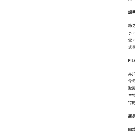
調
絲
水
覺
式
FI
菲拉
令
取屬
生
特的
瓶
四