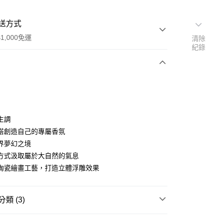
送方式
1,000免運
清除
紀錄
次付款
生調
搭創造自己的專屬香氛
界夢幻之境
家取貨
方式汲取屬於大自然的氣息
0，滿NT$1,000(含以上)免運費
陶瓷繪畫工藝，打造立體浮雕效果
爾富取貨
00，滿NT$1,000(含以上)免運費
類 (3)
1取貨