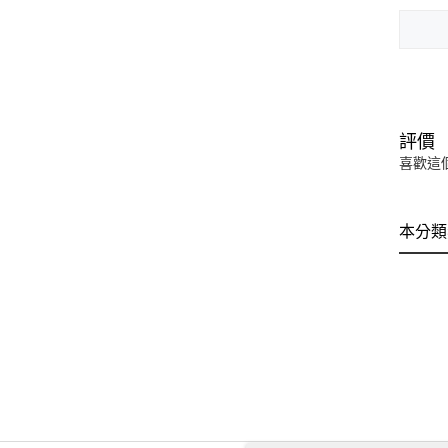
評價
喜歡這
本分類