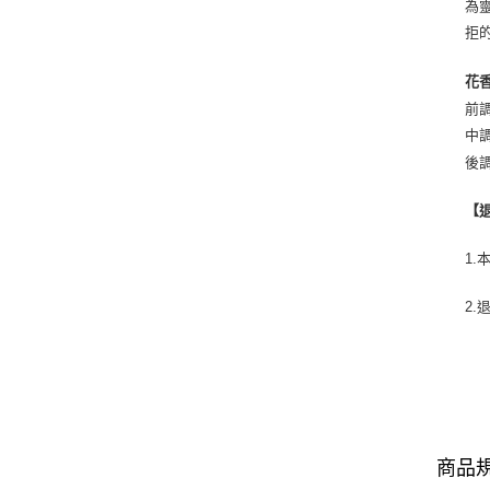
為
拒
花
前
中調
後
【
1
2
商品