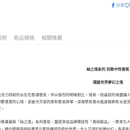
品牌總覽
每筆NT$8
分享
淡香精
宅配(全站)
中性香
每筆NT$8
說明
商品規格
相關推薦
絲之境系列 四款中性香氛
環遊世界夢幻之境
款活力四射的水生花香調香氛，伴以強烈的明暗對比。清新、結晶狀的海鹽讓
郁鬱蔥蔥的心境，並被天芥菜的柔和香氣昇華。深海禁地香水瓶身裝飾有水波
堂。
拉格慕最新「絲之境」系列香氛，靈感來自品牌標誌性「真絲製品」，帶來引
巾、綢巾圖案與拼貼畫等元素所構成的奇妙世界，令人沉浸於如夢似幻、多姿多