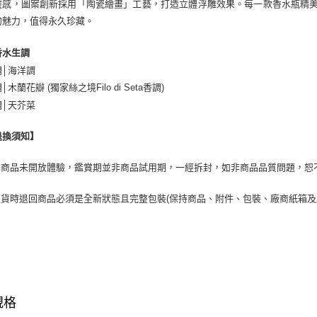
靈感，圖案創新採用「陶瓷繪畫」工藝，打造立體浮雕效果。每一款香水瓶精
的魅力，值得永久珍藏。
香水生調
調│海洋調
│木蘭花瓣 (獨家絲之境Filo di Seta香調)
調│天芥菜
退換須知】
.本商品未開放體驗，鑑賞期並非商品試用期，一經拆封，如非商品品質問題，恕
.退貨時退回商品必須是全新狀態且完整包裝(保持商品、附件、包裝、廠商紙箱
規格