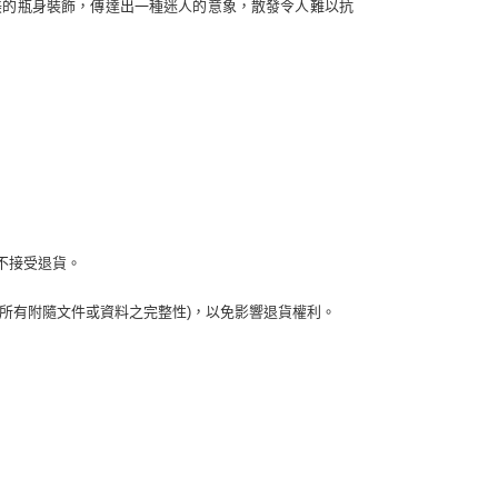
美的瓶身裝飾，傳達出一種迷人的意象，散發令人難以抗
不接受退貨。
及所有附隨文件或資料之完整性)，以免影響退貨權利。