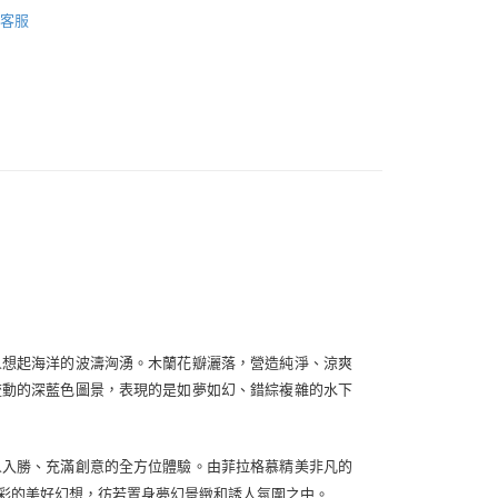
FERRAGAMO｜菲拉格慕
0，滿NT$1,000(含以上)免運費
客服
0，滿NT$1,000(含以上)免運費
人想起海洋的波濤洶湧。木蘭花瓣灑落，營造純淨、涼爽
流動的深藍色圖景，表現的是如夢如幻、錯綜複雜的水下
人入勝、充滿創意的全方位體驗。由菲拉格慕精美非凡的
彩的美好幻想，彷若置身夢幻景緻和誘人氛圍之中。