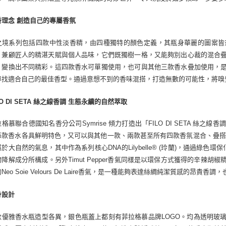
香理念 創造自己的專屬香氛
之境系列包括四款中性淡香精，由四種獨特的顏色定義，其瓶身華麗的圖案皆
，兼顧匠人的精湛天賦與個人品味，它們既獨樹一格，又能夠別出心裁的混合
，變換出不同精彩。這四款香水可單獨使用，也可與其他三款香水疊加使用，
尋找適合自己的最佳香型。通過意想不到的香味混搭，打造無數的可能性，將嗅
LO DI SETA 絲之線香調 生態永續的自然萃取
格慕聯合德國知名香分公司Symrise 傾力打造出「FILO DI SETA 
每款香水各具鮮明特色，又可以與其他一款、兩款甚至所有四款香氛混合、疊搭
於大自然的氣息，其中作為系列核心DNA的Lilybelle® (玲蘭)，通過綠色環
物降解成分所構成。另外Timut Pepper香氣同樣是以環保方式獲得的辛辣
Neo Soie Velours De Laire香氣，是一種能夠表達絲綢純潔質感的昂
身設計
款優雅香水瓶造型各異，銀色瓶蓋上都刻有菲拉格慕品牌LOGO。均為透明玻