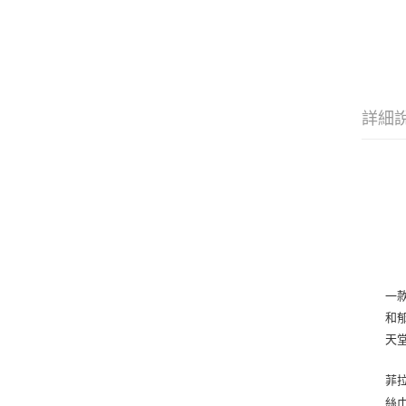
詳細
一
和
天
菲
絲