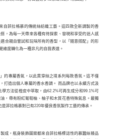
來自菲拉格慕的傳統絲紡織工藝。這四款全新調製的香
疊搭，為每一天帶來各種有待探索、發現和享受的迷人感
是適合親自嘗試和玩味所有的香型，以「隨意搭配」的形
覺維度轉化為一種非凡的自我表達。
絲之線香調」的專屬香氣，以此貫穿絲之境系列每款香氛。這不僅
，打造出個人專屬的香水香調。 而品牌也以永續方式汲
保化學方法從橙皮中萃取，由62.2%可再生成分和99.1%可
胡椒精油，帶有粉紅葡萄柚、柚子和木質花香特殊氣息。最獨
貴香調，也是菲拉格慕對已有220年優良香氛製作工藝的傳承。
璃製成，瓶身裝飾圖案都來自菲拉格標誌性的慕蠶絲臻品