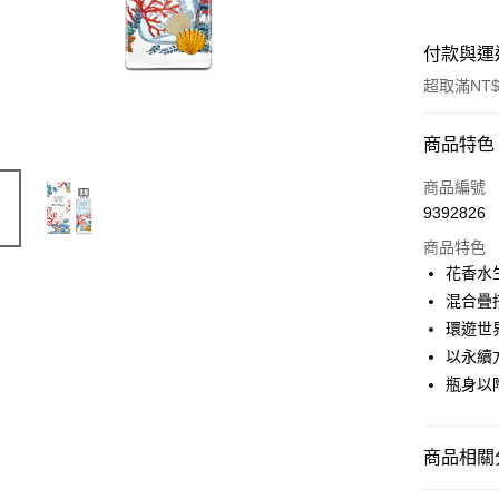
付款與運
超取滿NT$
付款方式
商品特色
信用卡一
商品編號
9392826
ATM付款
商品特色
花香水
運送方式
混合疊
環遊世
付款後全
以永續
每筆NT$8
瓶身以
付款後萊
每筆NT$1
商品相關分
付款後7-1