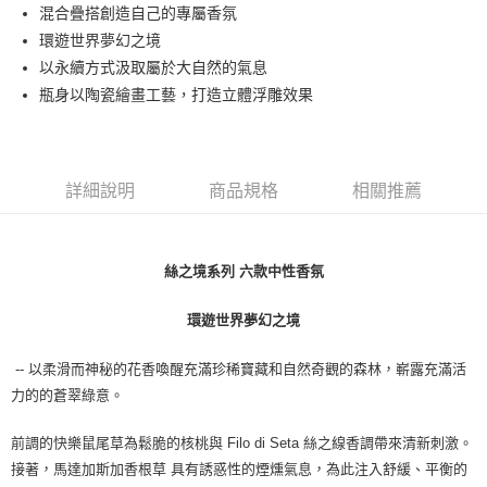
混合疊搭創造自己的專屬香氛
每筆NT$80，滿NT$1,000(含以上)免運費
環遊世界夢幻之境
付款後萊爾富取貨
以永續方式汲取屬於大自然的氣息
每筆NT$100，滿NT$1,000(含以上)免運費
瓶身以陶瓷繪畫工藝，打造立體浮雕效果
付款後7-11取貨
每筆NT$80，滿NT$1,000(含以上)免運費
詳細說明
商品規格
相關推薦
宅配(全站)
每筆NT$80，滿NT$1,000(含以上)免運費
絲之境系列 六款中性香氛
環遊世界夢幻之境
-- 以柔滑而神秘的花香喚醒充滿珍稀寶藏和自然奇觀的森林，嶄露充滿活
力的的蒼翠綠意。
前調的快樂鼠尾草為鬆脆的核桃與 Filo di Seta 絲之線香調帶來清新刺激。
接著，馬達加斯加香根草 具有誘惑性的煙燻氣息，為此注入舒緩、平衡的