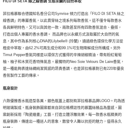
FILO DI SETA 絲之線香調 生態永續的自然萃取
菲拉格慕聯合德國知名香分公司Symrise 傾力打造出「FILO DI SETA 絲之
線香調」的專屬香氣，以此貫穿絲之境系列每款香氛。這不僅令每款香水
各具鮮明特色，又可以與其他一款、兩款甚至所有四款香氛混合、疊搭，
打造出個人專屬的香水香調。 而品牌也以永續方式汲取屬於大自然的氣
息，其中作為系列核心DNA的Lilybelle® (玲蘭)，通過綠色環保化學方法從
橙皮中萃取，由62.2%可再生成分和99.1%可生物降解成分所構成。另外
Timut Pepper香氣同樣是以環保方式獲得的辛辣胡椒精油，帶有粉紅葡萄
柚、柚子和木質花香特殊氣息。最獨特的Neo Soie Velours De Laire香氣，
是一種能夠表達絲綢純潔質感的昂貴香調，也是菲拉格慕對已有220年優良
香氛製作工藝的傳承。
瓶身設計
六款優雅香水瓶造型各異，銀色瓶蓋上都刻有菲拉格慕品牌LOGO。均為透
明玻璃製成，瓶身裝飾圖案都來自菲拉格標誌性的慕蠶絲臻品為靈感，圖
案創新採用「陶瓷繪畫」工藝，打造立體浮雕效果。每一款香水瓶精美的
瓶身裝飾，傳達出一種迷人的意象，散發令人難以抗拒的魅力，值得永久