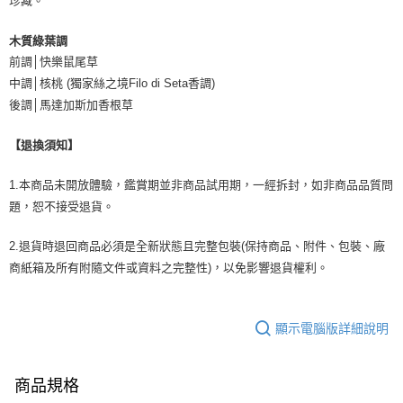
珍藏。
木質綠葉調
前調│快樂鼠尾草
中調│核桃 (獨家絲之境Filo di Seta香調)
後調│馬達加斯加香根草
【退換須知】
1.本商品未開放體驗，鑑賞期並非商品試用期，一經拆封，如非商品品質問
題，恕不接受退貨。
2.退貨時退回商品必須是全新狀態且完整包裝(保持商品、附件、包裝、廠
商紙箱及所有附隨文件或資料之完整性)，以免影響退貨權利。
顯示電腦版詳細說明
商品規格