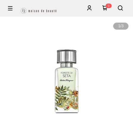
0
1
/
3