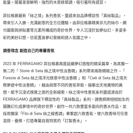
能量。隨著漸漸鮮明、強烈的木質綠葉調，吸引著所有感官。
菲拉格慕最新「絲之境」系列香氛，靈感來自品牌標誌性「真絲製品」，
帶來引人入勝、充滿創意的全方位體驗。由菲拉格慕精美非凡的絲巾、綢
巾圖案與拼貼畫等元素所構成的奇妙世界，令人沉浸於如夢似幻、多姿多
彩的美好幻想，彷若置身夢幻景緻和誘人氛圍之中。
調香理念 創造自己的專屬香氛
2023 年 FERRAGAMO 菲拉格慕再度延續夢幻旅程的精采篇章，為其獨一
無二的「 Storie di Seta 絲之境中性淡香精」系列帶來兩款精緻之作 --「
Foreste di Seta 絲之境浮光綠意中性淡香精 」和「Cieli di Seta 絲之境天
際夢遊中性淡香精」，藉由與眾不同的香氛萃取，描摹出天地萬物的異
想，賦予沉浸式嗅覺之旅的全新線索。絲之境中性香氛系列靈感源自於
FERRAGAMO 品牌旗下標誌性的「真絲製品」系列，調香師將栩栩如生的
圖騰幻化成夢境中的奇妙世界，創作一共六款豐富多面向的香水作品，並
採用獨家「Filo di Seta 絲之線香調」牽繫起六款香氣，使六款香味可任意
混搭、疊擦，打造專屬自我特質的「訂製香水」。