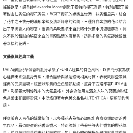
搖搖欲墜，調香師Alexandra Monet創造了獨特的櫻花香調，特別調配了帶
著甜杏仁香氣的櫻花香氣，重現了櫻花的嬌嫩並增添一抹香甜風采，結合
了花中之王牧丹的濃郁辛辣及清新綠意的鈴蘭，三種各自奔放的花朵結合
出了平衡誘人的饗宴。後調的柔軟溫順來自於喀什米爾木與溫暖麝香，持
久不過於甜膩的秘密來自於畫龍點睛的廣藿香，透過多變的香氣靜謐訴說
著幸福的花語。
文藝復興經典工藝
URLA靜謐花語淡香精瓶身承襲了FURLA經典的特色風格，以拱門形狀為核
心延伸出圓弧瓶身外型，結合磨砂與晶透玻璃相異材質，表現既摩登兼具
經典的品牌靈魂。瓶蓋以珍貴的金色細節點綴，瓶身下方烙印著FURLA金
牌，彰顯義大利優雅中的大氣風格。 外盒為使用充滿女人味的莫蘭迪粉紅
色系帶出花園輕盈感，中間烙印著金色英文品名AUTENTICA，更顯簡約俐
落。
呼應著春天百花的嬌嫩綻放，以多種花卉為核心調配出春意盎然輕盈的香
氛作品，看似輕盈的花香系香水，特別調製了帶著些許杏仁香氣的櫻花氣
息，並以精緻廣藿香畫龍點睛結尾，如此意外的碰撞搭配是造就此款香氛