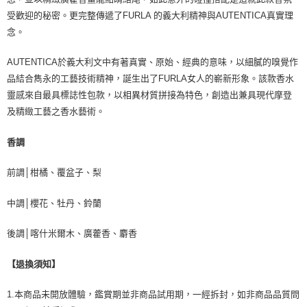
受歡迎的秘密。更完整傳遞了FURLA 的義大利精神與AUTENTICA真實理
念。
AUTENTICA於義大利文中有著真實、原始、經典的意味，以細膩的嗅覺作
品結合雋永的工藝技術精神，誕生出了FURLA女人的嶄新形象。該款香水
靈感來自最具標誌性包款，以相異材質拼接為特色，創造出兼具現代摩登
及精緻工藝之香水藝術。
香調
前調│柑橘、覆盆子、梨
中調│櫻花、牡丹、鈴蘭
後調│喀什米爾木、廣藿香、麝香
【退換須知】
1.本商品未開放體驗，鑑賞期並非商品試用期，一經拆封，如非商品品質問