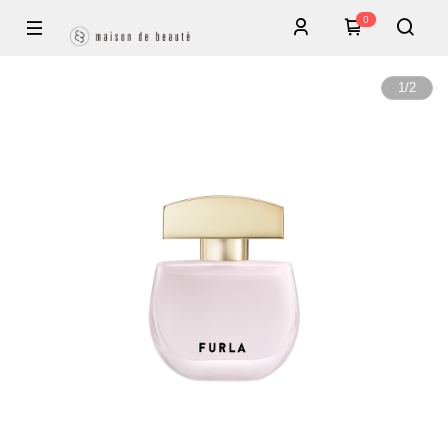
0
1
/
2