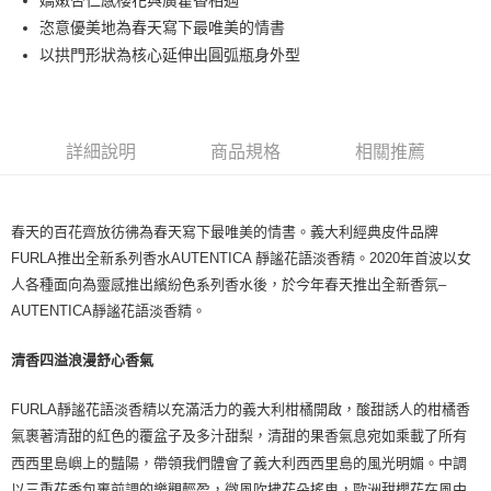
嬌嫩杏仁感櫻花與廣藿香相遇
每筆NT$80，滿NT$1,000(含以上)免運費
恣意優美地為春天寫下最唯美的情書
付款後萊爾富取貨
以拱門形狀為核心延伸出圓弧瓶身外型
每筆NT$100，滿NT$1,000(含以上)免運費
付款後7-11取貨
每筆NT$80，滿NT$1,000(含以上)免運費
詳細說明
商品規格
相關推薦
宅配(全站)
每筆NT$80，滿NT$1,000(含以上)免運費
春天的百花齊放彷彿為春天寫下最唯美的情書。義大利經典皮件品牌
FURLA推出全新系列香水AUTENTICA 靜謐花語淡香精。2020年首波以女
人各種面向為靈感推出繽紛色系列香水後，於今年春天推出全新香氛–
AUTENTICA靜謐花語淡香精。
清香四溢浪漫舒心香氣
FURLA靜謐花語淡香精以充滿活力的義大利柑橘開啟，酸甜誘人的柑橘香
氣裹著清甜的紅色的覆盆子及多汁甜梨，清甜的果香氣息宛如乘載了所有
西西里島嶼上的豔陽，帶領我們體會了義大利西西里島的風光明媚。中調
以三重花香包裹前調的樂觀輕盈，微風吹拂花朵搖曳，歐洲甜櫻花在風中