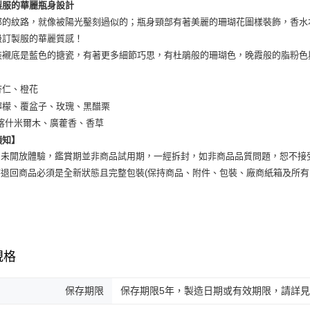
製服的華麗瓶身設計
部的紋路，就像被陽光鑿刻過似的；瓶身頸部有著美麗的珊瑚花圖樣裝飾，香水
級訂製服的華麗質感！
裝襯底是藍色的搪瓷，有著更多細節巧思，有杜鵑般的珊瑚色，晚霞般的脂粉色
杏仁、橙花
檸檬、覆盆子、玫瑰、黑醋栗
 喀什米爾木、廣藿香、香草
須知】
商品未開放體驗，鑑賞期並非商品試用期，一經拆封，如非商品品質問題，恕不接
貨時退回商品必須是全新狀態且完整包裝(保持商品、附件、包裝、廠商紙箱及所
規格
保存期限
保存期限5年，製造日期或有效期限，請詳