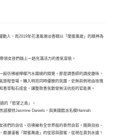
0，滿NT$1,000(含以上)免運費
春閃耀動人，而2019年花漾風潮淡香精以「閨蜜萬歲」的精神為
聯手操刀，帶領女孩們踏上一趟充滿活力的香氣冒險。
一股彷彿被檸檬汽水圍繞的錯覺，那是調香師的調皮趣味，
氣旅程登場。轉入明亮同時優雅的氛圍，史無前例地由玫瑰
和香草點石成金，讓整款香氛散發無法抗拒的官能美。
足過的「慾望之島」。
特Jasmine Daniels，與美國酷派名模Hannah
女孩們的自信，彷彿擁有全世界般的泰然自若。隨興自拍、
，都瀰漫著「閨蜜萬歲」的從容與甜蜜，從現在直到永遠！