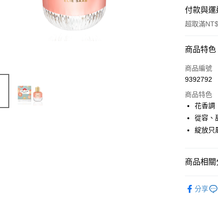
付款與運
超取滿NT$
付款方式
商品特色
信用卡一
商品編號
9392792
ATM付款
商品特色
花香調
運送方式
從容、
綻放只
付款後全
每筆NT$8
商品相關分
付款後萊
每筆NT$1
品牌總覽
分享
付款後7-1
淡香精
每筆NT$8
女香