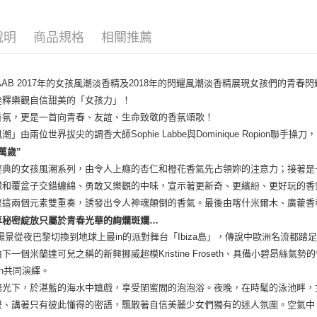
宅配(全站)
每筆NT$8
說明
商品規格
相關推薦
 SAAB 2017年的女孩風潮淡香精及2018年的閃耀風潮淡香精展現女孩們的青
詮釋樂觀自信甜美的「女孩力」！
香氛，更是一首向青春、友誼、生命致敬的香氛頌歌！
潮」由兩位世界拔尖的調香大師Sophie Labbe與Dominique Ropion
萬歲”
經典的女孩風潮系列，由令人上癮的杏仁和橙花香氣先占領妳的注意力；接著是
檬和覆盆子交錯纏綿、勇敢又樂觀的中味，宣示著更新奇、更繽紛、更好玩的香
栗這兩個元素雙重奏，誘發出令人神魂顛倒的香氣。最後由喀什米爾木、廣藿香
享秘密綻放只屬於青春光華的絢爛斑斕…
景從夜巴黎切換到地球上最in的派對舞台「Ibiza島」，傳說中歐洲名流都踏
下一個米蘭達可兒之稱的新興挪威超模Kristine Froseth、具備小碧昂絲氣勢的性感模
son共同演繹。
陽光下，於湛藍的海水中嬉戲，享受閨蜜間的泡泡浴。夜晚，在時髦的泳池畔，
聲、講著只有彼此懂得的密語，飄散著自信美麗少女們獨有的迷人氛圍。空氣中