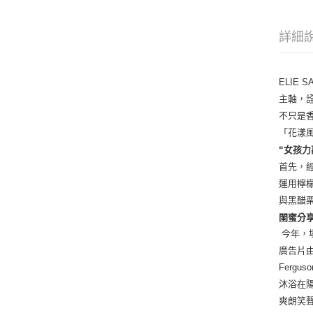
詳細
ELIE
主軸，
不只是
「花漾風
“女孩力
首先，
運用檸
與黑醋
閨蜜分
今年，場
廣告片由
Fergu
沐浴在
爽朗笑