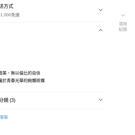
送方式
1,000免運
清除
紀錄
次付款
甜美、無以倫比的自信
屬於青春光華的絢爛斑斕
家取貨
0，滿NT$1,000(含以上)免運費
類 (3)
爾富取貨
00，滿NT$1,000(含以上)免運費
ELIE SAAB｜艾莉·薩博
客服
1取貨
0，滿NT$1,000(含以上)免運費