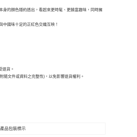
本身的顏色隱約透出，看起來更時髦、更饒富趣味，同時擁
與中國味十足的正紅色交織互映！
受退貨。
有附隨文件或資料之完整性)，以免影響退貨權利。
見產品包裝標示