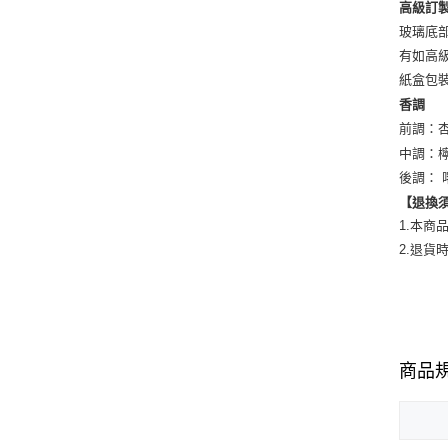
高級訂
玻璃底
有如高
紙盒包
香調
前調：
中調：
後調：
【退換
1.本
2.退
商品