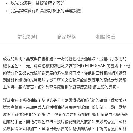
以光為頌歌，捕捉黎明的芬芳
付款後萊爾富取貨
完美詮釋擁有如高級訂製服的華麗質感
每筆NT$100，滿NT$1,000(含以上)免運費
付款後7-11取貨
每筆NT$80，滿NT$1,000(含以上)免運費
詳細說明
商品規格
相關推薦
宅配(全站)
每筆NT$80，滿NT$1,000(含以上)免運費
破曉的瞬間，黑夜與白晝相遇，一曙光輕輕地滑過黑暗，展露出了黎明的
耀眼金色。「光」深深植根於黎巴嫩女裝設計師 ELIE SAAB 的靈魂中，他
的所有作品都以光線和對亮度的追求編織而成，從他對面料和絲綢的講究
到針針刺繡後的光澤反射；從垂墜的女性輪廓設計到應用於高級定制禮服
上的每一顆的寶石，都能夠輕易感受到他對亮度及細 節工藝的講究。
浮華金迷淡香精捕捉了黎明的芬芳，朝露滑過新鮮花瓣與果實，散發著晶
透閃亮氣息。前調由義大利柑橘油結合馬達加斯加伊蘭伊蘭，一點一點地
展開，就像黎明時分的陽 光。孕育在馬達加斯加的伊蘭伊蘭是由六瓣花瓣
組成的小花，開花時綠色無味。幾周後花瓣變黃散發出美妙的香氣，並於
清晨採摘並立即加工，蒸餾出最珍貴的伊蘭伊蘭精油。中調的香氣由印度