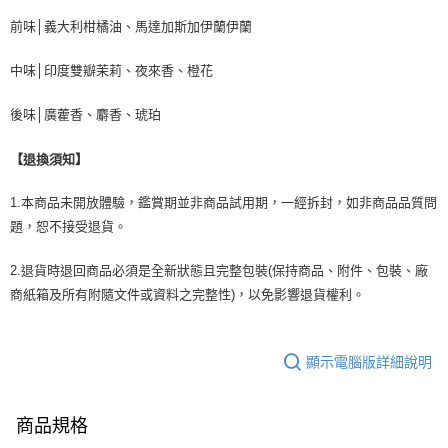
前味│義大利柑橘油、馬達加斯加伊蘭伊蘭
中味│印度雙瓣茉莉、夜來香、橙花
後味│廣藿香、麝香、琥珀
【退換須知】
1.本商品未開放體驗，鑑賞期並非商品試用期，一經拆封，如非商品品質問
題，恕不接受退貨。
2.退貨時退回商品必須是全新狀態且完整包裝(保持商品、附件、包裝、廠
商紙箱及所有附隨文件或資料之完整性)，以免影響退貨權利。
顯示電腦版詳細說明
商品規格