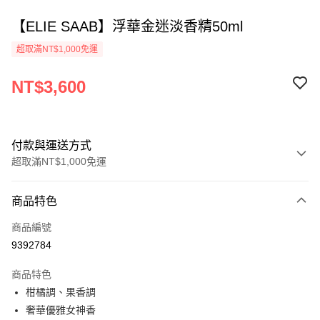
【ELIE SAAB】浮華金迷淡香精50ml
超取滿NT$1,000免運
NT$3,600
付款與運送方式
超取滿NT$1,000免運
付款方式
商品特色
信用卡一次付款
商品編號
ATM付款
9392784
運送方式
商品特色
柑橘調、果香調
付款後全家取貨
奢華優雅女神香
每筆NT$80，滿NT$1,000(含以上)免運費