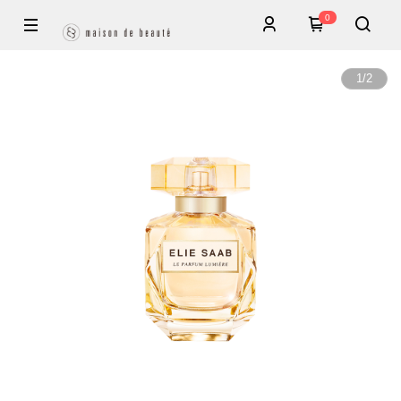
0
1
/
2