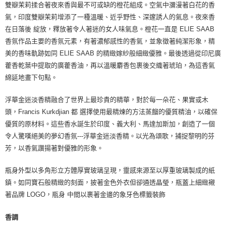
雙瓣茉莉揉合著夜來香與最不可或缺的橙花組成。空氣中瀰漫著白花的香
氣，印度雙瓣茉莉增添了一種溫暖、近乎野性、深邃誘人的氣息。夜來香
在日落後 綻放，釋放著令人著迷的女人味氣息。橙花一直是 ELIE SAAB
香氛作品主要的香氛元素，有著濃郁感性的香氣，並象徵著純潔形象，精
美的香味軌跡如同 ELIE SAAB 的精緻嫁紗般細緻優雅。最後透過從印尼廣
藿香乾葉中提取的廣藿香油，再以溫暖麝香包裹後交織著琥珀，為這香氣
綿延地畫下句點。
浮華金迷淡香精融合了世界上最珍貴的精華，對於每一朵花、果實或木
頭，Francis Kurkdjian 都 選擇使用最精煉的方法蒸餾的優質精油，以確保
優質的原材料。這些香水誕生於印度、義大利、馬達加斯加，創造了一個
令人驚嘆絕美的夢幻香氛---浮華金迷淡香精。以光為頌歌，捕捉黎明的芬
芳，以香氣讚揚著對優雅的形象。
瓶身外型以多角形立方體厚實玻璃呈現，靈感來源至以厚重玻璃製成的紙
鎮。如同寶石般精緻的刻面，披著金色外衣但卻通透晶瑩，瓶蓋上細緻襯
著品牌 LOGO，瓶身 中間以裹著金邊的象牙色標籤裝飾
香調