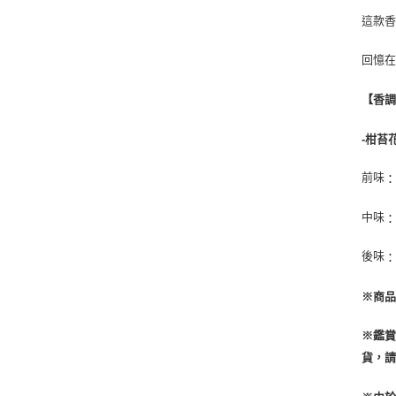
這款香
回憶在
【香
-柑苔
前味
中味
後味
※商品
※鑑
貨，