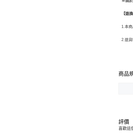
※由
【退
1.本
2.退
商品
評價
喜歡這