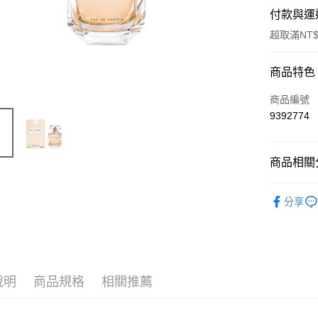
付款與運
超取滿NT$
付款方式
商品特色
信用卡一
商品編號
9392774
ATM付款
商品相關分
運送方式
品牌總覽
付款後全
分享
淡香精
每筆NT$8
女香
付款後萊
每筆NT$1
說明
商品規格
相關推薦
付款後7-1
每筆NT$8