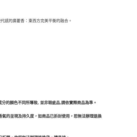
0，滿NT$1,000(含以上)免運費
合現代感的廣藿香：東西方完美平衡的融合。
成分的顏色不同所導致, 並非瑕疵品,請依實際商品為準。
香氣的呈現及持久度，如商品已拆封使用，恕無法辦理退換