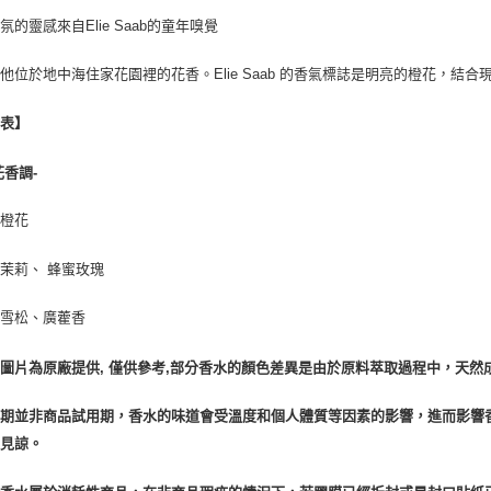
宅配(全站)
氛的靈感來自Elie Saab的童年嗅覺
每筆NT$8
他位於地中海住家花園裡的花香。Elie Saab 的香氣標誌是明亮的橙花，結
調表】
花香調-
橙花
：
茉莉、 蜂蜜玫瑰
：
雪松、廣藿香
：
圖片為原廠提供, 僅供參考,部分香水的顏色差異是由於原料萃取過程中，天然
賞期並非商品試用期，香水的味道會受溫度和個人體質等因素的影響，進而影響
請見諒。