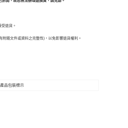
已拆開，故恕無法辦理退換貨，請見諒。
接受退貨。
有附隨文件或資料之完整性)，以免影響退貨權利。
見產品包裝標示