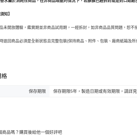
於香水屬於消耗性商品，在非商品瑕疵的情況下，若膠膜已經拆封或是封口貼紙
換須知】
商品未開放體驗，鑑賞期並非商品試用期，一經拆封，如非商品品質問題，恕不
貨時退回商品必須是全新狀態且完整包裝(保持商品、附件、包裝、廠商紙箱及所
規格
保存期限
保存期限5年，製造日期或有效期限，請詳
個商品嗎？購買後給他一個好評吧