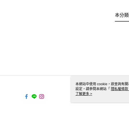
本分類
本網站中使用 cookie，欲查詢有關
設定，請參閱本網站「
隱私權條款
使用 cookie。
了解更多 >