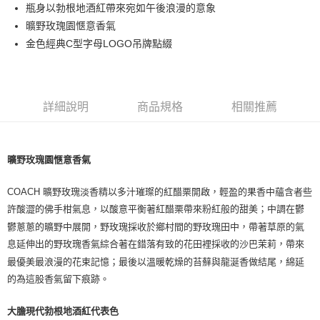
瓶身以勃根地酒紅帶來宛如午後浪漫的意象
付款後萊爾富取貨
曠野玫瑰園愜意香氣
每筆NT$100，滿NT$1,000(含以上)免運費
金色經典C型字母LOGO吊牌點綴
付款後7-11取貨
每筆NT$80，滿NT$1,000(含以上)免運費
詳細說明
商品規格
相關推薦
宅配(全站)
每筆NT$80，滿NT$1,000(含以上)免運費
曠野玫瑰園愜意香氣
COACH 曠野玫瑰淡香精以多汁璀璨的紅醋栗開啟，輕盈的果香中蘊含者些
許酸澀的佛手柑氣息，以酸意平衡著紅醋栗帶來粉紅般的甜美；中調在鬱
鬱蔥蔥的曠野中展開，野玫瑰採收於鄉村間的野玫瑰田中，帶著草原的氣
息延伸出的野玫瑰香氣綜合著在錯落有致的花田裡採收的沙巴茉莉，帶來
最優美最浪漫的花束記憶；最後以溫暖乾燥的苔蘚與龍涎香做結尾，綿延
的為這股香氣留下痕跡。
大膽現代勃根地酒紅代表色