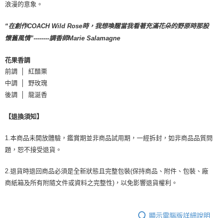
浪漫的意象。
“在創作COACH Wild Rose時，我想喚醒當我看著充滿花朵的野原時那股
懷舊風情”--------調香師Marie Salamagne
花果香調
前調 │ 紅醋栗
中調 │ 野玫瑰
後調 │ 龍涎香
【退換須知】
1.本商品未開放體驗，鑑賞期並非商品試用期，一經拆封，如非商品品質問
題，恕不接受退貨。
2.退貨時退回商品必須是全新狀態且完整包裝(保持商品、附件、包裝、廠
商紙箱及所有附隨文件或資料之完整性)，以免影響退貨權利。
顯示電腦版詳細說明