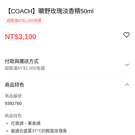
【COACH】曠野玫瑰淡香精50ml
超取滿NT$1,000免運
NT$3,100
付款與運送方式
超取滿NT$1,000免運
付款方式
商品特色
信用卡一次付款
商品編號
ATM付款
9392760
運送方式
商品特色
花香調、果香調
付款後全家取貨
最適合盛夏37°C的輕盈玫瑰香
每筆NT$80，滿NT$1,000(含以上)免運費