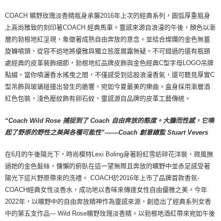
COACH 曠野玫瑰淡香精瓶身承襲2016年上次的經典系列，圓弧厚重瓶身
上高尚雅致的刻印著COACH 經典馬車。靈感來源自浪漫的午後，顏色以漸
層的勃根地紅呈現，象徵著成熟自由奔放的意念。並結合燦爛的金色無蓋
旋轉噴頭，從容不迫地將優雅與獨立態度展露無疑。不可錯過的還有瓶頸
處經典的皮革裝飾細節，勃根地紅品牌皮飾與金色經典C型字母LOGO吊牌
點綴，當你噴灑香水搖曳之間，不僅感受到這股浪漫香氣，還可聽見厚實C
型吊飾與玻璃碰撞出發生的脆響，宛如今夏最美的樂曲。盒身採用漸層酒
紅色包裝，淺色壓紋飾有卵石紋，靈感源自品牌的皮革工藝傳統。
“Coach Wild Rose 捕捉到了 Coach 自由奔放的態度。大膽而性感，它喚
起了野原的野性之美與各種可能性”-------Coach 創意總監 Stuart Vevers
在6月的午後陽光下，時尚模特Lexi Boling身著粉紅雪紡碎花洋裝，微風撫
過她的金色髮絲，慵懶的俯臥在這一望無際且奔放的曠野中並赤足感受著
陽光下這片野原帶來的洗禮。 COACH於2016年上市了品牌首款香氛-
COACH經典女性淡香水，成功地以香味來傳達女性自由優雅之美。今年
2022年，以曠野中的自由奔放精神作為靈感來源，創造出了經典系列女香
中的第五支作品--- Wild Rose曠野玫瑰淡香精。以勃根地酒紅帶來宛如午後