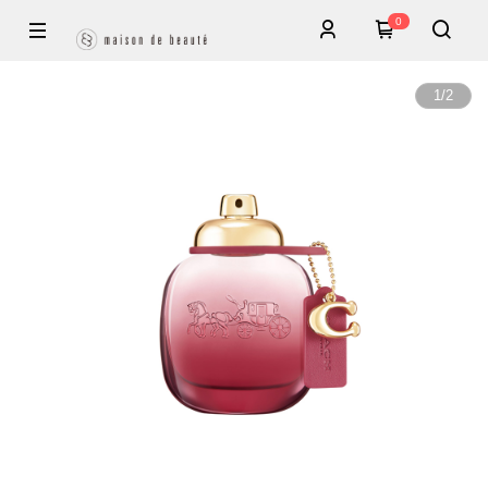
0
1
/
2