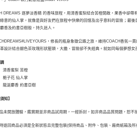
CH DREAMS 逐夢淡香精 的香味旅程，用清香蜜梨結合苦橙開啟，果香中
著綠意的仙人掌，就像是與好友們在旅程中快樂的回憶及出乎意料的冒險；最後
涎麝香及約書亞樹般，持久迷人。
ACHDREAMS#LIVEYOURS，修長的瓶身象徵公路之旅，維持COACH香
皮革設計結合銀色茶玫瑰形狀壓頭，大膽、冒險卻不失經典。就如同每個夢想女
香調
│ 清香蜜梨 苦橙
│ 梔子花 仙人掌
│ 龍涎麝香 約書亞樹
換須知】
商品未開放體驗，鑑賞期並非商品試用期，一經拆封，如非商品品質問題，恕不
貨時退回商品必須是全新狀態且完整包裝(保持商品、附件、包裝、廠商紙箱及所