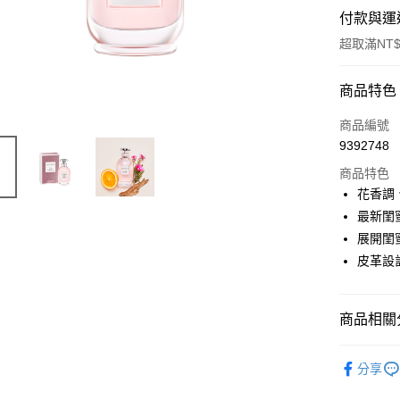
付款與運
超取滿NT$
付款方式
商品特色
信用卡一
商品編號
9392748
ATM付款
商品特色
花香調
運送方式
最新閨
展開閨
付款後全
皮革設
每筆NT$8
付款後萊
商品相關分
每筆NT$1
品牌總覽
付款後7-1
分享
淡香精
每筆NT$8