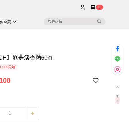
0
索香氣
CH】逐夢淡香精60ml
1,000免運
100