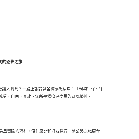
0，滿NT$1,000(含以上)免運費
蜜間的逐夢之旅
更讓人興奮？一路上談論著各種夢想清單：「親吻牛仔、往
信感受，自由、奔放、無所畏懼追尋夢想的冒險精神，
們無畏且冒險的精神，沒什麼比和好友進行一趟公路之旅更令