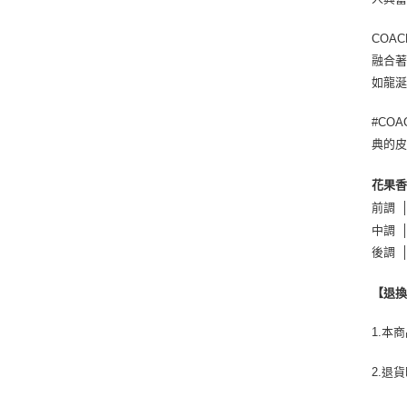
COA
融合
如龍
#CO
典的
花果
前調 
中調 
後調 
【退
1.本
2.退