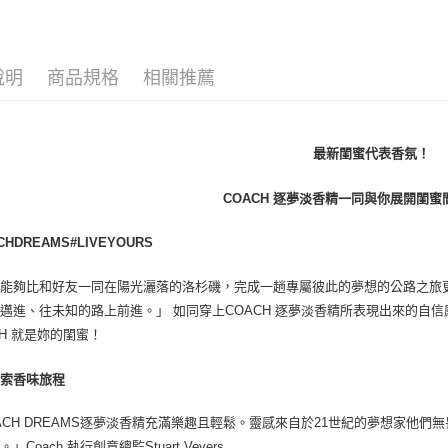
女香
宅配(全站)
每筆NT$8
說明
商品規格
相關推薦
最新閨蜜代表香氛！
COACH 逐夢淡香精一同與你展開閨
CHDREAMS#LIVEYOURS
麼能夠比和好友一同在陽光灑落的洛杉磯，完成一趟專屬彼此的夢想的公路之旅
邁進、往未知的路上前進。」 如同穿上COACH 逐夢淡香精所表現出來的自
CH 就是妳的閨蜜！
探索香味旅程
ACH DREAMS逐夢淡香精充滿樂趣且輕鬆。靈感來自於21世紀的夢想家他
」Coach 執行創意總監Stuart Vevers