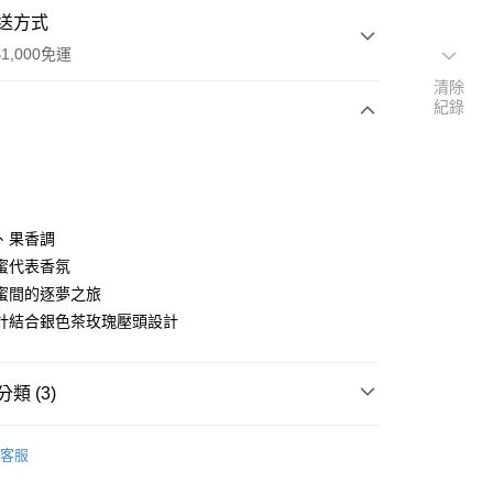
送方式
1,000免運
清除
紀錄
次付款
、果香調
蜜代表香氛
蜜間的逐夢之旅
家取貨
計結合銀色茶玫瑰壓頭設計
0，滿NT$1,000(含以上)免運費
爾富取貨
類 (3)
00，滿NT$1,000(含以上)免運費
COACH｜蔻馳
1取貨
客服
0，滿NT$1,000(含以上)免運費