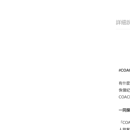
詳細
#COA
有什
侏儸紀
COA
一同
「CO
人興奮。