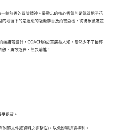
卻帶有一絲無畏的冒險精神。最難忘的核心香氣則是氣質梔子花
目的地留下的是溫暖的龍涎麝香及約書亞樹，彷彿象徵友誼
氛一貫的無瓶蓋設計，COACH的皮革廣為人知，當然少不了最經
孩般，勇敢逐夢、無畏前進！
接受退貨。
有附隨文件或資料之完整性)，以免影響退貨權利。