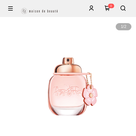
0
1
/
2