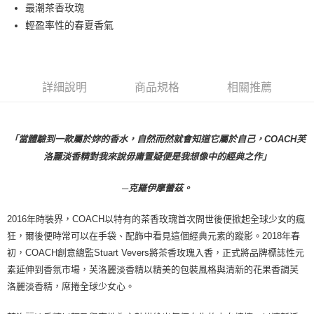
最潮茶香玫瑰
付款後萊爾富取貨
輕盈率性的春夏香氣
每筆NT$100，滿NT$1,000(含以上)免運費
付款後7-11取貨
每筆NT$80，滿NT$1,000(含以上)免運費
詳細說明
商品規格
相關推薦
宅配(全站)
每筆NT$80，滿NT$1,000(含以上)免運費
「當體驗到一款屬於妳的香水，自然而然就會知道它屬於自己，COACH芙
洛麗淡香精對我來說毋庸置疑便是我想像中的經典之作」
─克羅伊摩蕾茲。
2016年時裝界，COACH以特有的茶香玫瑰首次問世後便掀起全球少女的瘋
狂，爾後便時常可以在手袋、配飾中看見這個經典元素的蹤影。2018年春
初，COACH創意總監Stuart Vevers將茶香玫瑰入香，正式將品牌標誌性元
素延伸到香氛市場，芙洛麗淡香精以精美的包裝風格與清新的花果香調芙
洛麗淡香精，席捲全球少女心。