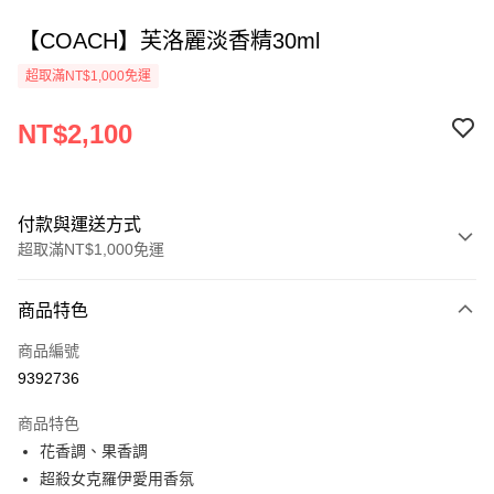
【COACH】芙洛麗淡香精30ml
超取滿NT$1,000免運
NT$2,100
付款與運送方式
超取滿NT$1,000免運
付款方式
商品特色
信用卡一次付款
商品編號
ATM付款
9392736
運送方式
商品特色
花香調、果香調
付款後全家取貨
超殺女克羅伊愛用香氛
每筆NT$80，滿NT$1,000(含以上)免運費