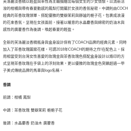
芙洛麗淡香精以輕盈與率性為主軸描繪出每個女生的少女情懷。以清新活
潑的柑橘與帶有春夏動感的鳳梨打開屬於女孩的香氛秘密，中調則由COCH
經典的茶香玫瑰領軍、搭配優雅的雙瓣茉莉與靜謐的梔子花，包裹成浪漫
的花束香氛，呈現在女孩面前，接著以暖意的水晶麝香與綿密的奶油木與
感性的廣藿香作為後調，喚起春夏的輕盈。
全新的芙洛麗淡香精瓶身與盒身設計保有了COACH品牌的經典元素，同時
加入了茶香玫瑰圖案花樣，可謂2018年COACH的期待之作!在配色上，採
用相當受到台灣女性喜愛的玫瑰金與茶香玫瑰色搭配盒身設計以烙印的方
式呈現茶香玫瑰在手袋上的浮刻效果，更以優雅的玫瑰金色突顯超過一甲
子美式傳統品牌的馬車與logo名稱。
香調
前調：柑橘 鳳梨
中調：茶香玫瑰 雙瓣茉莉 梔梔子花
後調：水晶麝香 奶油木 廣籗香