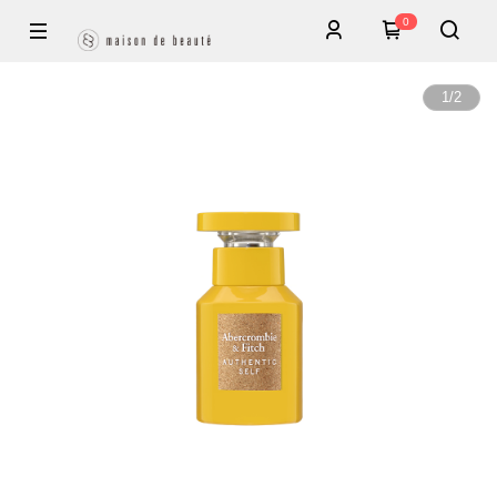
0
1
/
2