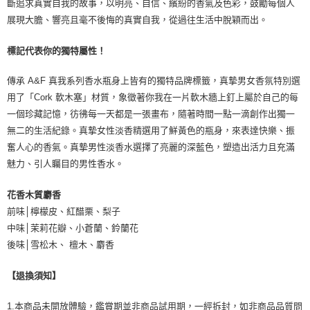
斷追求真實自我的故事，以明亮、自信、繽紛的香氣及色彩，鼓勵每個人
展現大膽、響亮且毫不後悔的真實自我，從過往生活中脫穎而出。
標記代表你的獨特屬性！
傳承 A&F 真我系列香水瓶身上皆有的獨特品牌標籤，真摯男女香氛特別選
用了「Cork 軟木塞」材質，象徵著你我在一片軟木牆上釘上屬於自己的每
一個珍藏記憶，彷彿每一天都是一張畫布，隨著時間一點一滴創作出獨一
無二的生活紀錄。真摯女性淡香精選用了鮮黃色的瓶身，來表達快樂、振
奮人心的香氣。真摯男性淡香水選擇了亮麗的深藍色，塑造出活力且充滿
魅力、引人矚目的男性香水。
花香木質麝香
前味│檸檬皮、紅醋栗、梨子
中味│茉莉花瓣、小蒼蘭、鈴蘭花
後味│雪松木、 檀木、麝香
【退換須知】
1.本商品未開放體驗，鑑賞期並非商品試用期，一經拆封，如非商品品質問