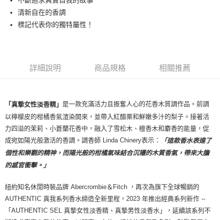
不斷追求真實自我的故事
每筆NT$80，滿NT$1,000(含以上)免運費
清新自在的香調
付款後萊爾富取貨
標記代表你的獨特屬性！
每筆NT$100，滿NT$1,000(含以上)免運費
付款後7-11取貨
每筆NT$80，滿NT$1,000(含以上)免運費
詳細說明
商品規格
相關推薦
宅配(全站)
每筆NT$80，滿NT$1,000(含以上)免運費
是一款充滿活力且振奮人心的花香木質調作品。前調
「真摯女性淡香精」
以檸檬皮的柑橘香氣渲染開來，並帶入紅醋栗和鮮嫩多汁的梨子。接著活
力四溢的茉莉、小蒼蘭花香中，融入了雪松木、檀香木和麝香的能量，促
成宛如陽光般激活的香調。調香師 Linda Chinery表示：
「這款香水表達了
個性和樂觀的精神，而陽光般的柑橘氣味結合沉穩的木質香氣，帶來大膽
的感官衝擊。」
紐約知名休閒時裝品牌 Abercrombie＆Fitch ，再次為旗下全球暢銷的
AUTHENTIC 真我系列香水締造全新里程，2023 年推出經典系列新作 --
「AUTHENTIC SEL 真摯女性淡香精、真摯男性淡香水」，延續該系列不