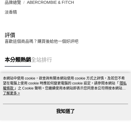
品牌總覽
ABERCROMBIE & FITCH
淡香精
評價
喜歡這個商品嗎？購買後給他一個好評吧
本分類熱銷
全站排行
本網站中使用 cookie，欲查詢有關本網站使用 cookie 方式之詳情，及若您不希
熱門標籤
望在電腦上使用 cookie 時應如何變更電腦的 cookie 設定，請參閱本網站「
隱私
權條款
」之 Cookie 聲明。您繼續使用本網站即表示您同意本公司得按本網站使
用條款之 Cookie 聲明使用 cookie。
了解更多 >
我知道了