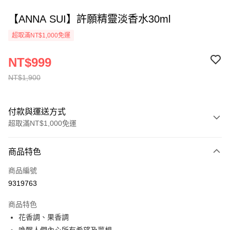
【ANNA SUI】許願精靈淡香水30ml
超取滿NT$1,000免運
NT$999
NT$1,900
付款與運送方式
超取滿NT$1,000免運
付款方式
商品特色
信用卡一次付款
商品編號
ATM付款
9319763
運送方式
商品特色
花香調、果香調
付款後全家取貨