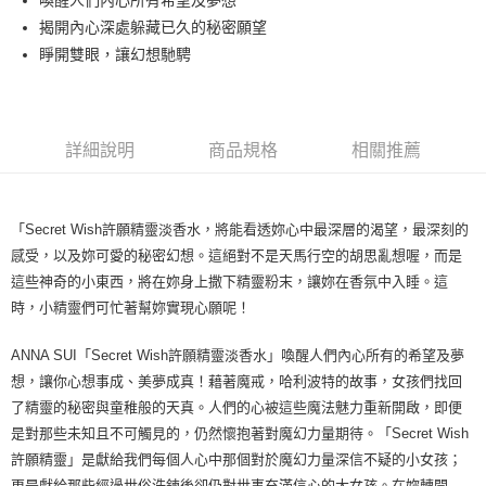
喚醒人們內心所有希望及夢想
每筆NT$80，滿NT$1,000(含以上)免運費
揭開內心深處躲藏已久的秘密願望
付款後萊爾富取貨
睜開雙眼，讓幻想馳騁
每筆NT$100，滿NT$1,000(含以上)免運費
付款後7-11取貨
每筆NT$80，滿NT$1,000(含以上)免運費
詳細說明
商品規格
相關推薦
宅配(全站)
每筆NT$80，滿NT$1,000(含以上)免運費
「Secret Wish許願精靈淡香水，將能看透妳心中最深層的渴望，最深刻的
感受，以及妳可愛的秘密幻想。這絕對不是天馬行空的胡思亂想喔，而是
這些神奇的小東西，將在妳身上撒下精靈粉末，讓妳在香氛中入睡。這
時，小精靈們可忙著幫妳實現心願呢！
ANNA SUI「Secret Wish許願精靈淡香水」喚醒人們內心所有的希望及夢
想，讓你心想事成、美夢成真！藉著魔戒，哈利波特的故事，女孩們找回
了精靈的秘密與童稚般的天真。人們的心被這些魔法魅力重新開啟，即便
是對那些未知且不可觸見的，仍然懷抱著對魔幻力量期待。「Secret Wish
許願精靈」是獻給我們每個人心中那個對於魔幻力量深信不疑的小女孩；
更是獻給那些經過世俗洗鍊後卻仍對世事充滿信心的大女孩。在妳轉開