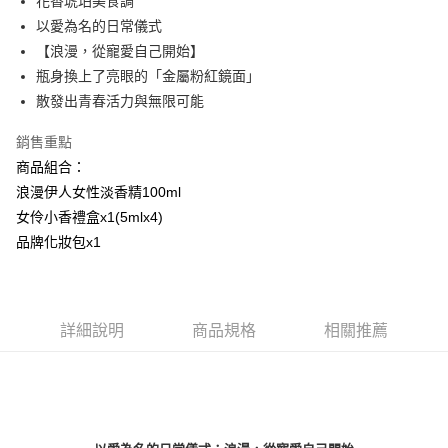
花香琥珀美食調
付款後全家取貨
以愛為名的日常儀式
每筆NT$80，滿NT$1,000(含以上)免運費
【浪漫，從寵愛自己開始】
付款後萊爾富取貨
瓶身換上了亮眼的「金屬粉紅鏡面」
每筆NT$100，滿NT$1,000(含以上)免運費
散發出青春活力與無限可能
付款後7-11取貨
銷售重點
每筆NT$80，滿NT$1,000(含以上)免運費
商品組合：
浪漫伊人女性淡香精100ml
宅配(全站)
女伶小香禮盒x1(5mlx4)
每筆NT$80，滿NT$1,000(含以上)免運費
品牌化妝包x1
詳細說明
商品規格
相關推薦