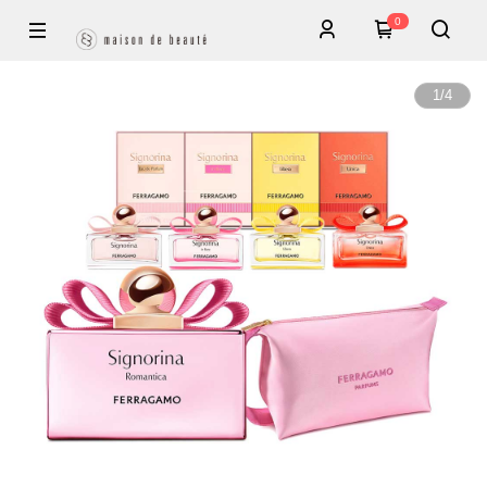
0
1
/
4