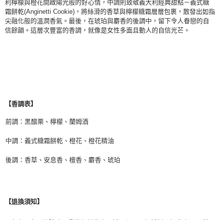
利檸檬與橙花開啟陽光般的好心情，中調則致敬義大利經典甜點－義式糖
霜餅乾(Anginetti Cookie)，將絲滑的香草與檸檬糖霜層層包裹，散發出如指
尖融化般的溫潤香氣。最後，在琥珀與麝香的後調中，留下令人眷戀的自
信餘韻。這層次豐富的香調，就像是女性多面且動人的自信光芒。
【香調表】
前調：
黑醋栗、檸檬、蘭姆酒
中調
：義式糖霜餅乾、橙花、橙花精油
後調
：香草、安息香、檀香、麝香、琥珀
【退換須知】