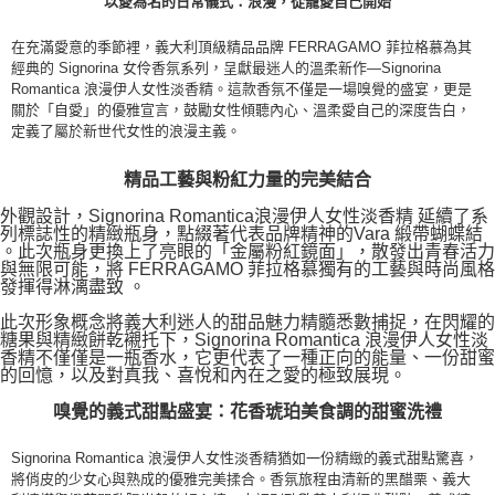
以愛為名的日常儀式：浪漫，從寵愛自己開始
在充滿愛意的季節裡，義大利頂級精品品牌 FERRAGAMO 菲拉格慕為其
經典的 Signorina 女伶香氛系列，呈獻最迷人的溫柔新作—Signorina
Romantica 浪漫伊人女性淡香精。這款香氛不僅是一場嗅覺的盛宴，更是
關於「自愛」的優雅宣言，鼓勵女性傾聽內心、溫柔愛自己的深度告白，
定義了屬於新世代女性的浪漫主義。
精品工藝與粉紅力量的完美結合
外觀設計，Signorina Romantica浪漫伊人女性淡香精 延續了系
列標誌性的精緻瓶身，點綴著代表品牌精神的Vara 緞帶蝴蝶結
。此次瓶身更換上了亮眼的「金屬粉紅鏡面」，散發出青春活力
與無限可能，將 FERRAGAMO 菲拉格慕獨有的工藝與時尚風格
發揮得淋漓盡致 。
此次形象概念將義大利迷人的甜品魅力精髓悉數捕捉，在閃耀的
糖果與精緻餅乾襯托下，Signorina Romantica 浪漫伊人女性淡
香精不僅僅是一瓶香水，它更代表了一種正向的能量、一份甜蜜
的回憶，以及對真我、喜悅和內在之愛的極致展現。
嗅覺的義式甜點盛宴：花香琥珀美食調的甜蜜洗禮
Signorina Romantica 浪漫伊人女性淡香精猶如一份精緻的義式甜點驚喜，
將俏皮的少女心與熟成的優雅完美揉合。香氛旅程由清新的黑醋栗、義大