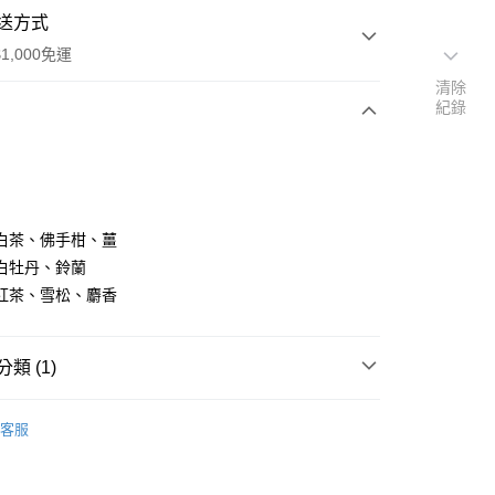
送方式
1,000免運
清除
紀錄
次付款
白茶、佛手柑、薑
白牡丹、鈴蘭
紅茶、雪松、麝香
家取貨
0，滿NT$1,000(含以上)免運費
類 (1)
爾富取貨
00，滿NT$1,000(含以上)免運費
LANVIN｜浪凡
客服
1取貨
0，滿NT$1,000(含以上)免運費