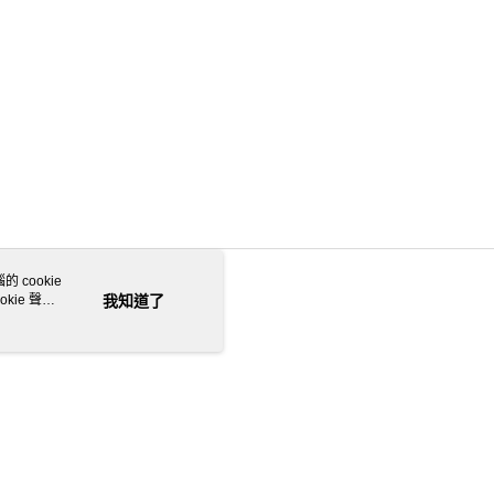
 cookie
kie 聲明
我知道了
若接到可疑電話，請洽詢165反詐騙專線
本站最佳瀏覽環境請使用 Google Chrome、Firefox 或 Edge 以上版本