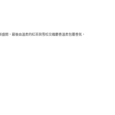
漸盛開，最後由溫柔的紅茶與雪松交織麝香溫柔包覆香氛，