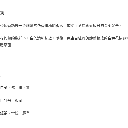
表現
白茶淡香精是一款細緻的花香柑橘調香水，捕捉了清晨初昇旭日的溫柔光芒。
手柑與薑的襯托下，白茶清新綻放，隨後一束由白牡丹與鈴蘭組成的白色花樹逐
溫暖尾韻。
調】
：白茶、佛手柑、薑
：白牡丹、鈴蘭
：紅茶、雪松、麝香