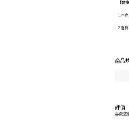
【退
1.本
2.退
商品
評價
喜歡這