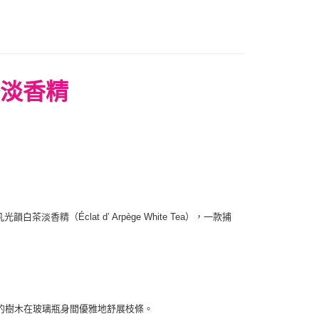
0，滿NT$1,000(含以上)免運費
淡香精
精（Éclat d’ Arpège White Tea），一款捕
的樹木在玻璃瓶身間優雅地舒展枝條。