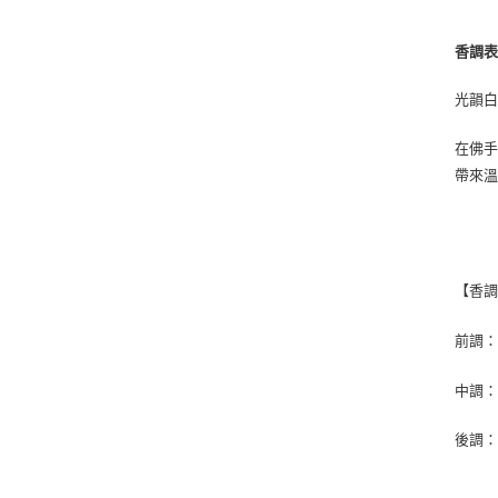
香調
光韻
在佛
帶來
【香
前調
中調
後調