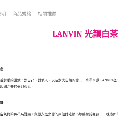
宅配(全站)
每筆NT$8
說明
商品規格
相關推薦
LANVIN
光韻白茶
概念
首對愛的讚歌：對自己、對他人、以及對大自然的愛……隆重呈獻 LANVIN浪凡光韻白茶淡香
恆瞬間之美的夢幻香氛。
設計
以白色與粉色花朵點綴。象徵永恆之愛的兩個婚戒精巧地纏繞於瓶頸；一株盛開