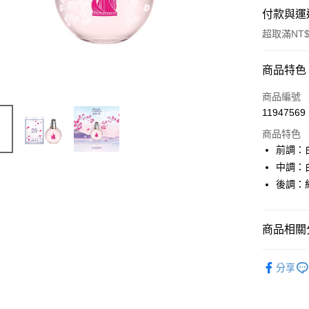
付款與運
超取滿NT$
付款方式
商品特色
信用卡一
商品編號
11947569
ATM付款
商品特色
前調：
運送方式
中調：
後調：
付款後全
每筆NT$8
商品相關分
付款後萊
每筆NT$1
品牌總覽
分享
付款後7-1
每筆NT$8