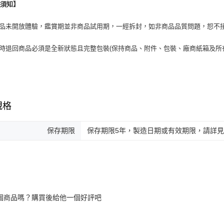
換須知】
商品未開放體驗，鑑賞期並非商品試用期，一經拆封，如非商品品質問題，恕不
貨時退回商品必須是全新狀態且完整包裝(保持商品、附件、包裝、廠商紙箱及所
規格
保存期限
保存期限5年，製造日期或有效期限，請詳
個商品嗎？購買後給他一個好評吧