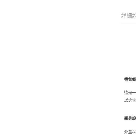
詳細
香氛
這是一
捉永
瓶身
外盒