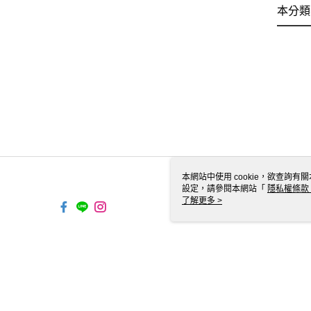
本分類
本網站中使用 cookie，欲查詢有關
設定，請參閱本網站「
隱私權條款
使用 cookie。
了解更多 >
TW-MWG1-67-169 Web2.0 Defa
© 2026 by 歐芳國際有限公司