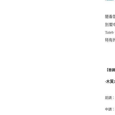
隨香
別墅
Taïeb
特有
【香
-
木質
前調
中調