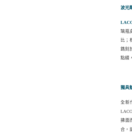
波光
LAC
璃瓶
比；
鐫刻
點綴
獨具
全新
LACO
拂面
合，