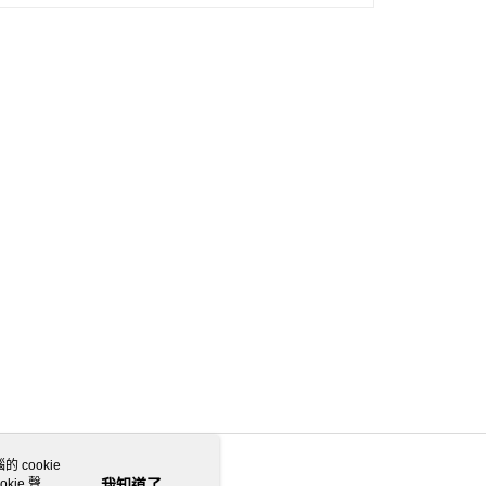
 cookie
kie 聲明
我知道了