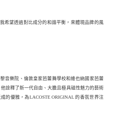
我希望透過對比成分的和諧平衡，來體現品牌的風
巴黎音樂院、倫敦皇家芭蕾舞學校和維也納國家芭蕾
。他詮釋了新一代自由、大膽且極具磁性魅力的藝術
天成的優雅，為
LACOSTE ORIGINAL
的香氛世界注