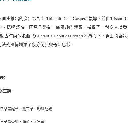
氛同步推出的廣告影片由
Thibault Della Gaspera
執導，並由
Tristan Ri
中，透過輕快、明亮且帶有一絲風趣的鏡頭，捕捉了一對戀人以香
復古時尚的歌曲《
Le cœur au bout des doigts
》襯托下，男士與香氛
的法式風情增添了幾分俏皮與奇幻色彩。
調表】
水生調-
：快樂鼠尾草、薰衣草、粉紅胡椒
：魚子醬香調、絲柏、天竺葵