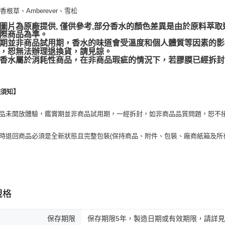
香根草、Amberever、雪松
圖片為原廠提供, 僅供參考,部分香水的顏色差異是由於原料萃取
實際商品為準。
期並非商品試用期，香水的味道會受溫度和個人體質等因素的影
，恕無法辦理退換貨，請見諒。
香水屬於消耗性商品，在非商品瑕疵的情況下，若膠膜已經拆封
換須知】
商品未開放體驗，鑑賞期並非商品試用期，一經拆封，如非商品品質問題，恕不
貨時退回商品必須是全新狀態且完整包裝(保持商品、附件、包裝、廠商紙箱及所
規格
保存期限
保存期限5年，製造日期或有效期限，請詳