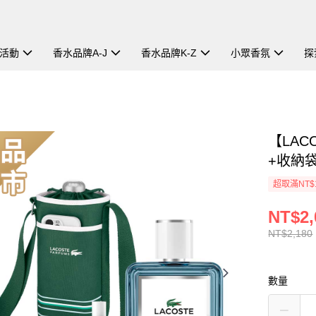
活動
香水品牌A-J
香水品牌K-Z
小眾香氛
探
【LAC
+收納袋
超取滿NT$
NT$2,
NT$2,180
數量