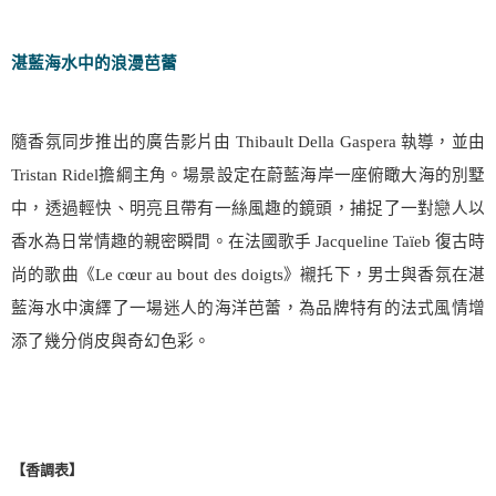
湛藍海水中的浪漫芭蕾
隨香氛同步推出的廣告影片由
Thibault Della Gaspera
執導，並由
Tristan Ridel
擔綱主角。場景設定在蔚藍海岸一座俯瞰大海的別墅
中，透過輕快、明亮且帶有一絲風趣的鏡頭，捕捉了一對戀人以
香水為日常情趣的親密瞬間。在法國歌手
Jacqueline Taïeb
復古時
尚的歌曲《
Le cœur au bout des doigts
》襯托下，男士與香氛在湛
藍海水中演繹了一場迷人的海洋芭蕾，為品牌特有的法式風情增
添了幾分俏皮與奇幻色彩。
【香調表】