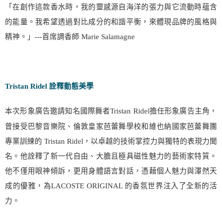
「在創作這款香水時，我的靈感源自海洋的張力與它流動時蘊含
的能量。我希望透過對比成分的和諧平衡，來體現品牌的風格與
精神。」
---
首席調香師
Marie Salamagne
Tristan Ridel
詮釋動態美學
本次形象廣告
邀請知名國際舞者
Tristan Ridel
擔任形象廣告主角，
曾接受巴黎音樂院、倫敦皇家芭蕾舞學校和維也納國家芭蕾舞團
專業訓練的
Tristan Ridel
，以卓越的技術掌控力與獨特的表現力聞
名。他詮釋了新一代自由、大膽且極具磁性魅力的藝術家特質。
他不僅用眼神傾訴，更用身體語言對話，憑藉個人魅力與渾然天
成的優雅，為
LACOSTE ORIGINAL
的香氛世界注入了全新的活
力。