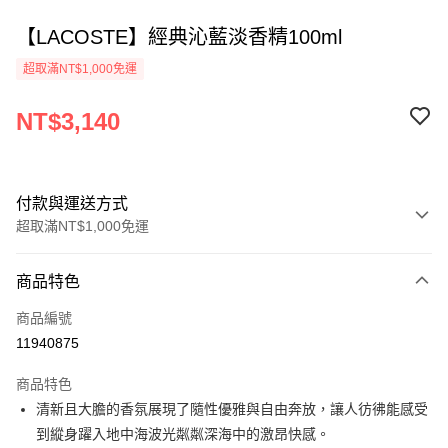
【LACOSTE】經典沁藍淡香精100ml
超取滿NT$1,000免運
NT$3,140
付款與運送方式
超取滿NT$1,000免運
付款方式
商品特色
信用卡一次付款
商品編號
ATM付款
11940875
運送方式
商品特色
清新且大膽的香氛展現了隨性優雅與自由奔放，讓人彷彿能感受
付款後全家取貨
到縱身躍入地中海波光粼粼深海中的激昂快感。
每筆NT$80，滿NT$1,000(含以上)免運費