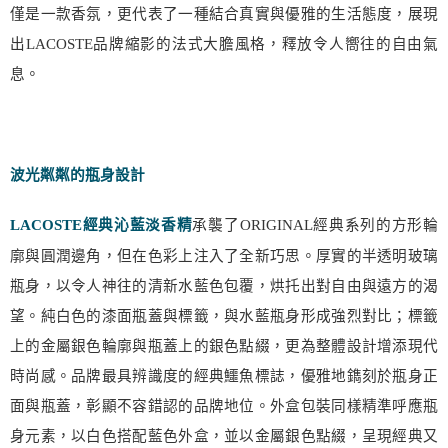
僅是一款香氛，更代表了一種結合真實與優雅的生活態度，展現
出
LACOSTE
品牌縮影的法式大膽風格，釋放令人嚮往的自由氣
息。
波光粼粼的瓶身設計
承襲了
ORIGINAL
經典系列的方形輪
LACOSTE
經典沁藍淡香精
廓與圓潤邊角，但在色彩上注入了全新巧思。厚實的半透明玻璃
瓶身，以令人神往的清新水藍色包覆，烘托出對自由與遠方的渴
望。純白色的漆面瓶蓋與標籤，與水藍瓶身形成強烈對比；標籤
上的金屬銀色輪廓與瓶蓋上的銀色點綴，更為整體設計增添現代
時尚感。品牌最具辨識度的經典鱷魚標誌，優雅地鐫刻於瓶身正
面與瓶蓋，彰顯不容錯認的品牌地位。外盒包裝同樣精準呼應瓶
身元素，以白色搭配藍色外盒，並以金屬銀色點綴，呈現經典又