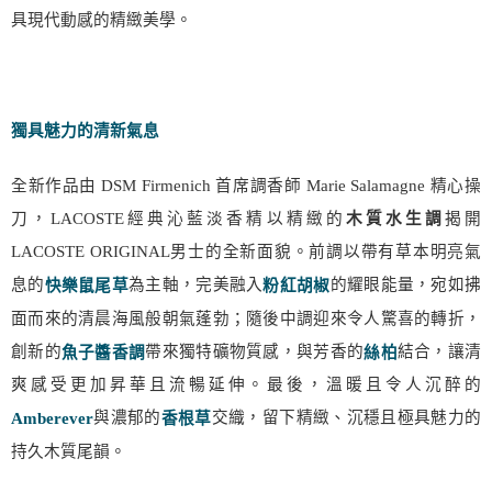
具現代動感的精緻美學。
獨具魅力的清新氣息
全新作品由
DSM Firmenich
首席調香師
Marie Salamagne
精心操
經典沁藍淡香精以精緻的
揭開
刀，
LACOSTE
木質水生調
LACOSTE ORIGINAL
男士的全新面貌。前調以帶有草本明亮氣
息的
為主軸，完美融入
的耀眼能量，宛如拂
快樂鼠尾草
粉紅胡椒
面而來的清晨海風般朝氣蓬勃；隨後中調迎來令人驚喜的轉折，
創新的
帶來獨特礦物質感，與芳香的
結合，讓清
魚子醬香調
絲柏
爽感受更加昇華且流暢延伸。最後，溫暖且令人沉醉的
與濃郁的
交織，留下精緻、沉穩且極具魅力的
香根草
Amberever
持久木質尾韻。