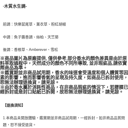
-
木質水生調-
前調：快樂鼠尾草、薰衣草、粉紅胡椒
中調：魚子醬香調、絲柏、天竺葵
後調：香根草、Amberever、雪松
※商品圖片為原廠提供, 僅供參考,部分香水的顏色差異是由於原
料萃取過程中，天然成分的顏色不同所導致, 並非瑕疵品,請依實
際商品為準。
※鑑賞期並非商品試用期，香水的味道會受溫度和個人體質等因
素的影響，進而影響香氣的呈現及持久度，如商品已拆封使用，
恕無法辦理退換貨，請見諒。
※由於香水屬於消耗性商品，在非商品瑕疵的情況下，若膠膜已
經拆封或是封口貼紙已拆開，故恕無法辦理退換貨，請見諒。
【退換須知】
1.本商品未開放體驗，鑑賞期並非商品試用期，一經拆封，如非商品品質問
題，恕不接受退貨。