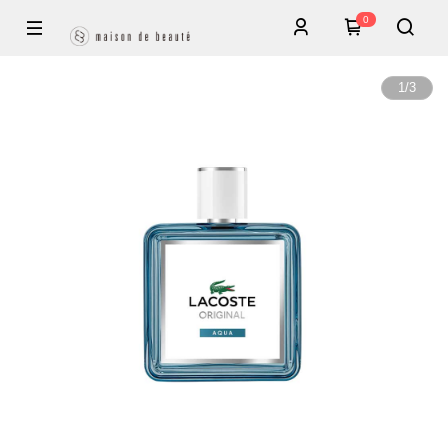
0
1
/
3