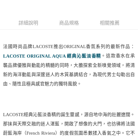
付款後萊爾富取貨
每筆NT$100，滿NT$1,000(含以上)免運費
詳細說明
商品規格
相關推薦
付款後7-11取貨
每筆NT$80，滿NT$1,000(含以上)免運費
法國時尚品牌
LACOSTE
推出
ORIGINAL
香氛系列的最新作品：
宅配(全站)
。這款香水在承
LACOSTE ORIGINAL AQUA
經典沁藍淡香精
每筆NT$80，滿NT$1,000(含以上)免運費
襲品牌優雅與動能的精髓的同時，大膽探索全新嗅覺領域，將清
新的海洋動能與深邃迷人的木質基調結合，為現代男士勾勒出自
由、隨性且極具感官魅力的獨特風貌。
LACOSTE
經典沁藍淡香精的誕生靈感，源自地中海的壯麗遼闊。
那抹與天際交融的迷人湛藍，開啟了想像的大門，也彷彿將法國
蔚藍海岸（
French Riviera
）的度假氛圍悉數揉入香氣之中。它不