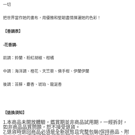
一切
把世界當作她的畫布，用優雅和堅韌盡情揮灑她的色彩！
【香調表】
-花香調-
前調：鈴蘭、粉紅胡椒、柑橘
中調：海洋調、橙花、天竺葵、佛手柑、伊蘭伊蘭
後調：苔蘚、麝香、琥珀、龍涎香
【退換須知】
1.本商品未開放體驗，鑑賞期並非商品試用期，一經拆封，
如非商品品質問題，恕不接受退貨。
2.退貨時退回商品必須是全新狀態且完整包裝(保持商品、附