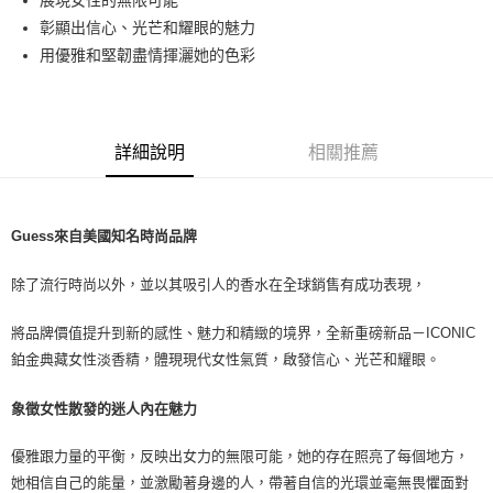
展現女性的無限可能
每筆NT$80，滿NT$1,000(含以上)免運費
彰顯出信心、光芒和耀眼的魅力
付款後萊爾富取貨
用優雅和堅韌盡情揮灑她的色彩
每筆NT$100，滿NT$1,000(含以上)免運費
付款後7-11取貨
每筆NT$80，滿NT$1,000(含以上)免運費
詳細說明
相關推薦
宅配(全站)
每筆NT$80，滿NT$1,000(含以上)免運費
Guess來自美國知名時尚品牌
除了流行時尚以外，並以其吸引人的香水在全球銷售有成功表現，
將品牌價值提升到新的感性、魅力和精緻的境界，全新重磅新品－ICONIC
鉑金典藏女性淡香精，體現現代女性氣質，啟發信心、光芒和耀眼。
象徵女性散發的迷人內在魅力
優雅跟力量的平衡，反映出女力的無限可能，她的存在照亮了每個地方，
她相信自己的能量，並激勵著身邊的人，帶著自信的光環並毫無畏懼面對