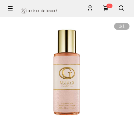
0
1
/
1