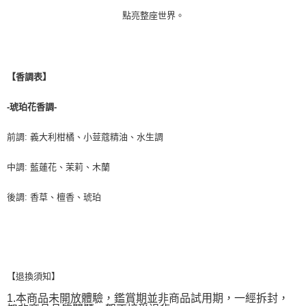
點亮整座世界。
【香調表】
-琥珀花香調-
前調: 義大利柑橘、小荳蔻精油、水生調
中調: 藍蓮花、茉莉、木蘭
後調: 香草、檀香、琥珀
【退換須知】
1.本商品未開放體驗，鑑賞期並非商品試用期，一經拆封，