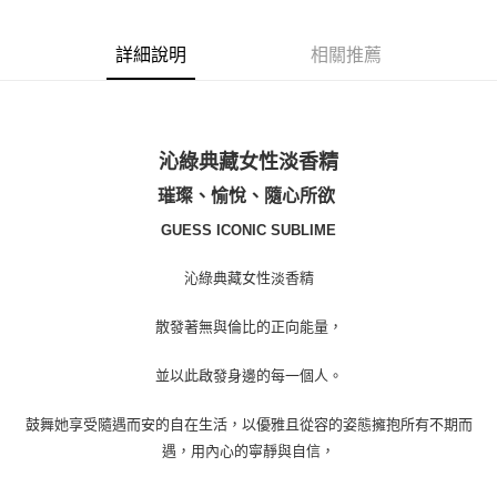
付款後萊爾富取貨
詳細說明
相關推薦
每筆NT$100，滿NT$1,000(含以上)免運費
付款後7-11取貨
每筆NT$80，滿NT$1,000(含以上)免運費
沁綠典藏女性淡香精
宅配(全站)
璀璨、愉悅、隨心所欲
每筆NT$80，滿NT$1,000(含以上)免運費
GUESS ICONIC SUBLIME
沁綠典藏女性淡香精
散發著無與倫比的正向能量，
並以此啟發身邊的每一個人。
鼓舞她享受隨遇而安的自在生活，以優雅且從容的姿態擁抱所有不期而
遇，用內心的寧靜與自信，