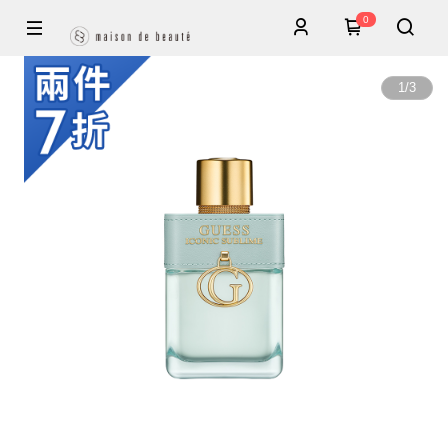
0
1
/
3