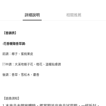
每筆NT$80，滿NT$1,000(含以上)免運費
付款後萊爾富取貨
詳細說明
相關推薦
每筆NT$100，滿NT$1,000(含以上)免運費
付款後7-11取貨
每筆NT$80，滿NT$1,000(含以上)免運費
【香調表】
宅配(全站)
-花香暖陽香草調-
每筆NT$80，滿NT$1,000(含以上)免運費
前調：椰子、蜜桃果皮
中調：大溪地梔子花、橙花、溫暖貼膚調
後調：香草、雪松木、麝香
【退換須知】
1.本商品未開放體驗，鑑賞期並非商品試用期，一經拆封，