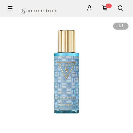
0
1
/
1