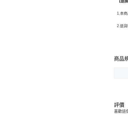
【退
1.本
2.退
商品
評價
喜歡這