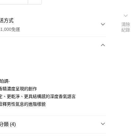
送方式
清除
1,000免運
紀錄
次付款
珀調-
香精濃度呈現的創作
定、更乾淨、更具結構感的深度香氣語言
家取貨
詮釋男性氣息的進階樣貌
0，滿NT$1,000(含以上)免運費
爾富取貨
類 (4)
00，滿NT$1,000(含以上)免運費
MONTBLANC｜萬寶龍