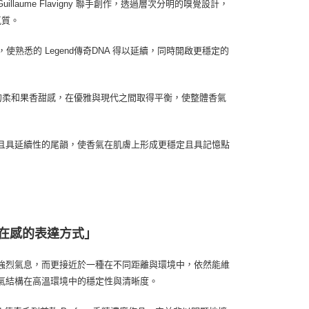
與 Guillaume Flavigny 聯手創作，透過層次分明的嗅覺設計，
氣質。
悉的 Legend傳奇DNA 得以延續，同時開啟更穩定的
™ 的柔和果香甜感，在優雅與現代之間取得平衡，使整體香氣
且具延續性的尾韻，使香氣在肌膚上形成更穩定且具記憶點
在感的表達方式」
強烈氣息，而更接近於一種在不同距離與環境中，依然能維
氣結構在高溫環境中的穩定性與清晰度。