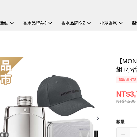
活動
香水品牌A-J
香水品牌K-Z
小眾香氛
探
【MON
組+小香
超取滿NT$
NT$3,
NT$4,200
數量