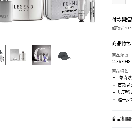
付款與運
超取滿NT$
付款方式
商品特色
信用卡一
商品編號
11857948
ATM付款
商品特色
-馥奇琥
運送方式
首款以
以更穩
付款後全
進一步
每筆NT$8
付款後萊
商品相關分
每筆NT$1
品牌總覽