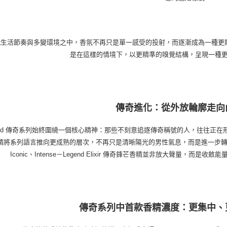
生活節奏與多變環境之中，香氛不再只是單一感受的投射，而逐漸成為一種更貼近個人狀
是在這樣的情境下，以更精準的嗅覺結構，呈現一種
傳奇進化：從外放輪廓走向
end 傳奇系列始終圍繞一個核心精神：那些不刻意追逐傳奇稱號的人，往往正在形塑屬
精將系列語言推向更成熟的層次，不再只是清晰陽光的男性氣息，而是進一步轉化為
Iconic、Intense－Legend Elixir 傳奇鋒芒香精並非放大聲量，
傳奇系列中首款香精濃度：更集中、