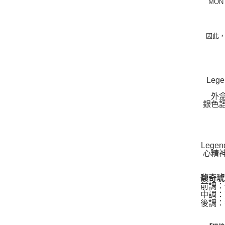
MON
因此，
Le
外
銀色
Leg
心精
馥奇琥
前調：
中調：
後調：