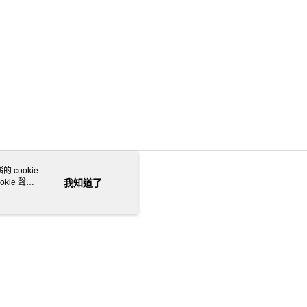
 cookie
kie 聲明
我知道了
若接到可疑電話，請洽詢165反詐騙專線
本站最佳瀏覽環境請使用 Google Chrome、Firefox 或 Edge 以上版本