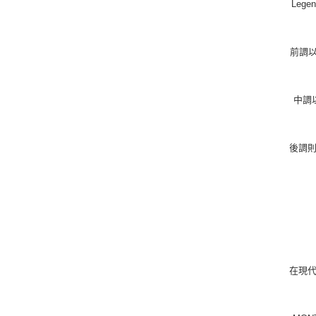
Lege
前調以
中調
後調
在現