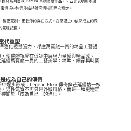
gend 傳奇系列首款 Parfum 香精濃度作品，它並非以明顯地擴
日常情境中皆仍能維持輪廓清晰與層次穩定。
，而是一種更克制、更乾淨的存在方式。在高溫之中依然成立的深
的氣味記憶。
當代重塑
金屬光澤強化視覺張力，呼應萬寶龍一貫的精品工藝語
地，使整體視覺在低調中展現力量感與精品感。
氛延續萬寶龍一貫的工藝美學：精準、細節與時間
而是成為自己的傳奇
形成。Legend Elixir 傳奇鋒芒延續這一核
後，男性氣質不再只是外顯風格，而是一種更穩定
一種關於「成為自己」的進化。