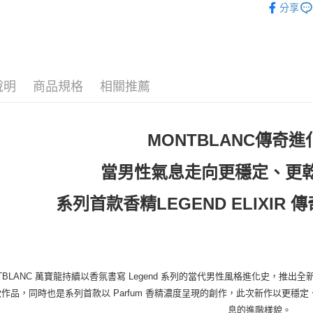
付款後7-1
分享
人氣商品
每筆NT$8
男香
宅配(全站)
每筆NT$8
香精
說明
商品規格
相關推薦
MONTBLANC傳奇
當男性氣息走向更穩定、更
系列首款香精LEGEND ELIXIR
TBLANC 萬寶龍持續以香氛書寫 Legend 系列的當代男性風格進化史，推出全新力作 L
作品，同時也是系列首款以 Parfum 香精濃度呈現的創作，此次新作以更
息的進階樣貌。