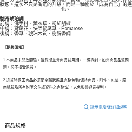
狀態。這次不只是香氣的升級，而是一種關於「成為自己」的進
化。
馥奇琥珀調
前調：佛手柑、薰衣草、粉紅胡椒
中調：鳶尾花、快樂鼠尾草、Pomarose
後調：香草、琥珀木質、樹脂香調
【退換須知】
1.本商品未開放體驗，鑑賞期並非商品試用期，一經拆封，如非商品品質問
題，恕不接受退貨。
2.退貨時退回商品必須是全新狀態且完整包裝(保持商品、附件、包裝、廠
商紙箱及所有附隨文件或資料之完整性)，以免影響退貨權利。
顯示電腦版詳細說明
商品規格