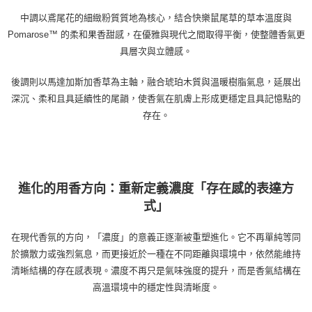
中調以鳶尾花的細緻粉質質地為核心，結合快樂鼠尾草的草本溫度與
Pomarose™ 的柔和果香甜感，在優雅與現代之間取得平衡，使整體香氣更
具層次與立體感。
後調則以馬達加斯加香草為主軸，融合琥珀木質與溫暖樹脂氣息，延展出
深沉、柔和且具延續性的尾韻，使香氣在肌膚上形成更穩定且具記憶點的
存在。
進化的用香方向：重新定義濃度「存在感的表達方
式」
在現代香氛的方向，「濃度」的意義正逐漸被重塑進化。它不再單純等同
於擴散力或強烈氣息，而更接近於一種在不同距離與環境中，依然能維持
清晰結構的存在感表現。濃度不再只是氣味強度的提升，而是香氣結構在
高溫環境中的穩定性與清晰度。