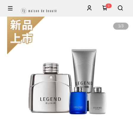
0
1
/
3