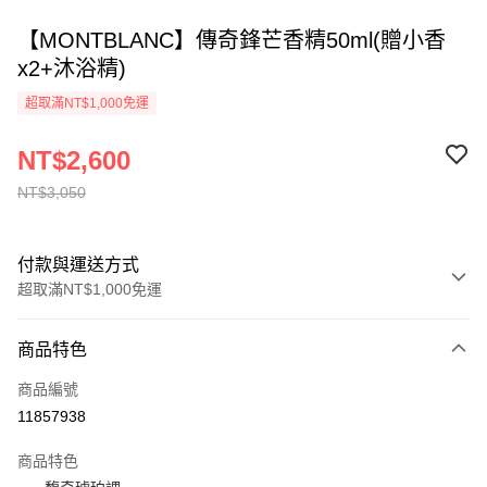
【MONTBLANC】傳奇鋒芒香精50ml(贈小香
x2+沐浴精)
超取滿NT$1,000免運
NT$2,600
NT$3,050
付款與運送方式
超取滿NT$1,000免運
付款方式
商品特色
信用卡一次付款
商品編號
ATM付款
11857938
運送方式
商品特色