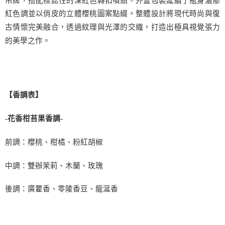
吊牌，搭配標誌性的深紅色轉扣噴頭。外盒包裝延續了瓶身濃郁
紅色調並以俏皮的立體櫻桃圖案點綴。整體設計將現代時尚與復
古情懷完美融合，透過紋理與光澤的交織，打造出極具視覺張力
的美學之作。
【香調表】
-
-
花香柑苔果香調
前調：櫻桃、柑橘、粉紅胡椒
中調：雙辦茉莉、木蘭、玫瑰
後調：廣藿香、零陵香豆、龍涎香