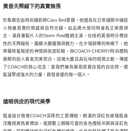
黃昏天際線下的真實無畏
形象廣告由時尚攝影師Cass Bird掌鏡，她擅長在日常細節中捕捉
人物最真實的情感與自然光線。由品牌大使同時身為艾美獎得
主、演員兼製片人的Storm Reid擔綱主演，在紐約黃昏時分標誌
性的天際線前，盡顯大膽優雅與魅力。在夕陽餘暉的映襯下，她
帶著時髦叛逆的神情與俏皮眨眼，與COACH CHERRY時尚櫻桃
香精的迷人香氣完美契合。這場大膽且具玩味的視覺企劃，傳遞
了COACH的核心信念：當我們擁有展現真實自我的自信時，便
能凝聚成強大的力量，啟發身邊的每一個人。
搶眼俏皮的現代美學
瓶身設計致敬COACH深厚的工藝傳統。飽滿的深紅色玻璃瓶身
浮雕經典馬車標誌，瓶頸繫上精緻可愛的金色櫻桃吊飾與深紅色