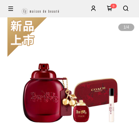
0
1
/
4