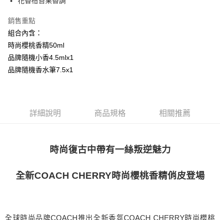
花香柑苔果香調
付款後全家取貨
每筆NT$80，滿NT$1,000(含以上)免運費
銷售重點
組合內含：
付款後萊爾富取貨
時尚櫻桃香精50ml
每筆NT$100，滿NT$1,000(含以上)免運費
品牌隨機小香4.5mlx1
付款後7-11取貨
品牌隨機香水筆7.5x1
每筆NT$80，滿NT$1,000(含以上)免運費
宅配(全站)
每筆NT$80，滿NT$1,000(含以上)免運費
詳細說明
商品規格
相關推薦
時尚復古中帶有一絲叛逆魅力
全新COACH CHERRY時尚櫻桃香精俏皮登場
全球時尚品牌COACH推出全新香氛COACH CHERRY時尚櫻桃