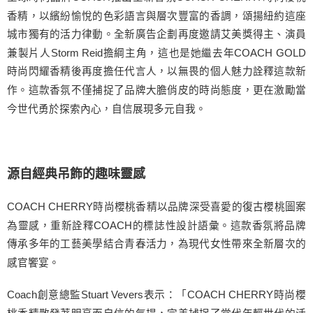
香精，以繽紛愉悅的色彩語言與層次豐富的香調，頌揚紐約這座
城市獨有的活力律動。全新廣告企劃再度邀請艾美獎得主、演員
兼製片人Storm Reid擔綱主角，這也是她繼去年COACH GOLD
時尚閃耀香精後再度擔任代言人，以無畏的個人魅力詮釋這款新
作。這款香氛不僅捕捉了品牌大膽俏皮的時尚態度，更在激勵當
今世代勇於探索內心，自信展現多元自我。
源自經典吊飾的趣味靈感
COACH CHERRY時尚櫻桃香精以品牌深受喜愛的復古櫻桃圖案
為靈感，重新詮釋COACH的標誌性設計語彙。這款香氛將品牌
傳承多年的工藝美學結合青春活力，為現代女性帶來全新層次的
感官饗宴。
Coach創意總監Stuart Vevers表示：「COACH CHERRY時尚櫻