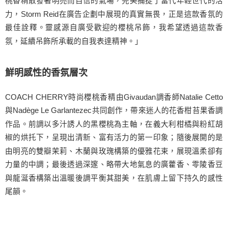
桃香精散發著明亮而自信的氣場，完美捕捉了當代年輕世代的活
力，Storm Reid在廣告企劃中展現的真實無畏，正是這款香氛的
最佳詮釋。靈感源自廣受歡迎的櫻桃吊飾，我希望透過這款香
氛，延續吊飾所承載的自我表達精神。」
鮮明感性的香氛層次
COACH CHERRY時尚櫻桃香精由Givaudan調香師Natalie Cetto
與Nadège Le Garlantezec共同創作，帶來迷人的花香柑苔果香調
作品。前調以多汁誘人的黑櫻桃為主軸，在義大利柑橘與粉紅胡
椒的烘托下，呈現出清新、富有活力的第一印象；隨後展開的是
由明亮的雙瓣茉莉、木蘭與玫瑰構築的優雅花束，展現溫柔卻有
力量的中調；最後透過深邃、略帶大地氣息的廣藿香、零陵香豆
與龍涎香構築出溫暖後調平衡其甜美，在肌膚上留下持久的感性
尾韻。