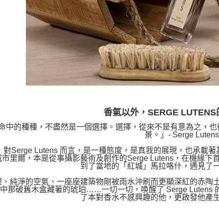
香氣以外，SERGE LUTEN
命中的種種，不盡然是一個選擇。選擇，從來不是有意為之，也
景。」- Serge Lutens
對Serge Lutens 而言，是一種態度，是真我的展現，也承載
市里爾，本是從事攝影藝術及創作的Serge Lutens，在機
到了當地的「紅城」馬拉咯什，遇見了
裡、純淨的空氣、一座座建築物剛被雨水沖刷而更顯深紅的赤陶
中那破舊木盒藏著的琥珀……一切一切，唤醒了 Serge Lute
了本對香水不感興趣的他，更啟發他產