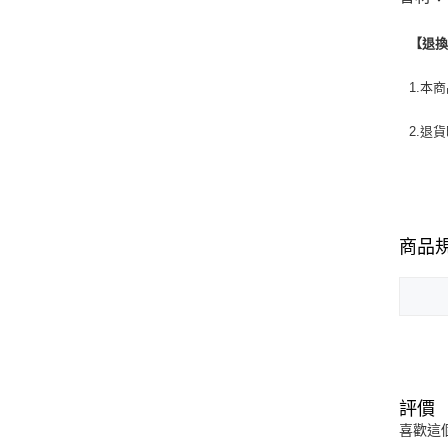
【退
1.本
2.退
商品
評價
喜歡這