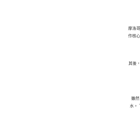
摩洛哥
作核心
其後，
雖然
水。 T