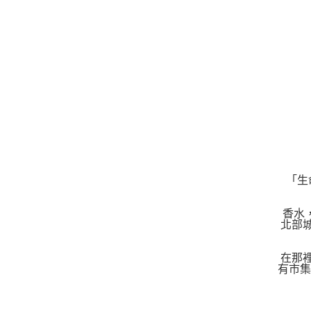
「生
香水，
北部城
在那
有市集