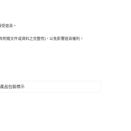
接受退貨。
有附隨文件或資料之完整性)，以免影響退貨權利。
見產品包裝標示