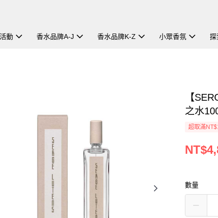
活動
香水品牌A-J
香水品牌K-Z
小眾香氛
探
【SER
之水100
超取滿NT$
NT$4,
數量