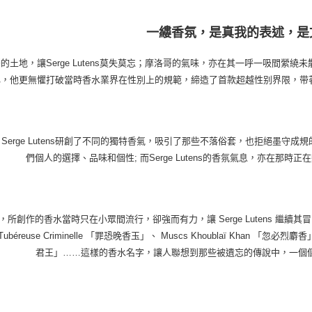
一縷香氛，是真我的表述，是
的土地，讓Serge Lutens莫失莫忘；摩洛哥的氣味，亦在其一呼一吸間縈繞未散。
，他更無懼打破當時香水業界在性別上的規範，締造了首款超越性别界限，带著醇厚辛辣木
Serge Lutens研創了不同的獨特香氣，吸引了那些不落俗套，也拒絕墨
們個人的選擇、品味和個性; 而Serge Lutens的香氛氣息，亦在那
，所創作的香水當時只在小眾間流行，卻強而有力，讓 Serge Lutens 繼
ubéreuse Criminelle 「罪恐晚香玉」、 Muscs Khoublaï Khan 「忽必烈麝香
君王」……這樣的香水名字，讓人聯想到那些被遺忘的傳說中，一個