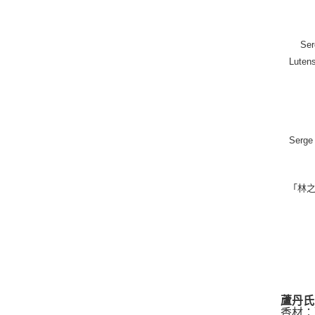
S
Lut
Ser
「林
蘆丹氏
香材：