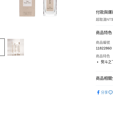
付款與運
超取滿NT$
付款方式
商品特色
信用卡一
商品編號
11822860
ATM付款
商品特色
熨斗之
運送方式
付款後全
商品相關分
每筆NT$8
品牌總覽
分享
付款後萊
每筆NT$1
付款後7-1