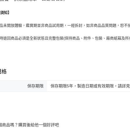
換須知】
商品未開放體驗，鑑賞期並非商品試用期，一經拆封，如非商品品質問題，恕不
貨時退回商品必須是全新狀態且完整包裝(保持商品、附件、包裝、廠商紙箱及所
規格
保存期限
保存期限5年，製造日期或有效期限，請詳
個商品嗎？購買後給他一個好評吧