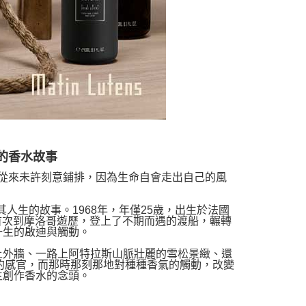
S的香水故事
從來未許刻意鋪排，因為生命自會走出自己的風
著其人生的故事。1968年，年僅25歲，出生於法國
緣下首次到摩洛哥遊歷，登上了不期而遇的渡船，輾轉
一生的啟迪與觸動。
土外牆、一路上阿特拉斯山脈壯麗的雪松景緻、還
ns 的感官，而那時那刻那地對種種香氣的觸動，改變
生創作香水的念頭。