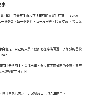
故事
嗅覺回億，有著其生命和前所末有的真實性在當中; Serge
的每一份體會，每一個轉折、每一段里程、饒富詩意 ，獨具氣
。
因為生命自會走出自己的風景，就如他在摩洛哥遇上了細腻的雪松
bois
國度時参觀廟宇、閒逛市集、漫步花園而湧現的靈感，甚至
水遊記的字裡行間 。
噴灑，也可同樣以香水，訴說屬於自己的人生故事。