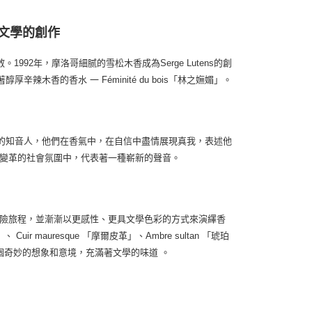
文學的創作
1992年，摩洛哥細腻的雪松木香成為Serge Lutens的創
香的香水 一 Féminité du bois「林之嫵媚」。
守成規的知音人，他們在香氣中，在自信中盡情展現真我，表述他
時正在變革的社會氛圍中，代表著一種嶄新的聲音。
續其冒險旅程，並漸漸以更感性、更具文學色彩的方式來演繹香
」、 Cuir mauresque 「摩爾皮革」、Ambre sultan 「琥珀
個奇妙的想象和意境，充滿著文學的味道 。