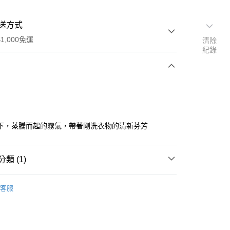
送方式
1,000免運
清除
紀錄
次付款
下，蒸騰而起的霧氣，帶著剛洗衣物的清新芬芳
家取貨
類 (1)
0，滿NT$1,000(含以上)免運費
SERGE LUTENS
客服
爾富取貨
00，滿NT$1,000(含以上)免運費
1取貨