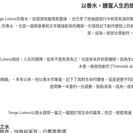
以香水，譜寫人生的
erge Lutens的香水，坦蕩蕩地展現其靈魂 ，也分享了他每趟旅行中有笑有淚的
ens 的香水 ，也是一道將意像和文字連接起來的橋探，引領其記下創作歷程上
質，成為一部部文學創作
ge Lutens相信，人生的選擇，從來不是有意為之，也從來未許刻意鋪排，
木香，啟發他創作了Féminité du 
之嫵媚」。多年以來，他以香水作筆墨，記下了其對生命的體會、或是遊歷不同
是閱畢一本書的一份感動，點點滴滴，成為一部香
Serge Lutens以香水譜寫一篇又一篇關於其生命的篇章；而您，輕輕
之水
白麝香香調
醛香、快樂鼠尾草、