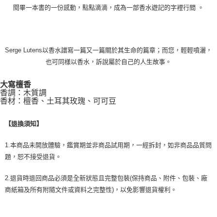
閱畢一本書的一份感動，點點滴滴，成為一部香水遊記的字裡行間 。
Serge Lutens以香水譜寫一篇又一篇關於其生命的篇章；而您，輕輕噴灑，
也可同樣以香水，訴說屬於自己的人生故事。
大寫檀香
香調：木質調
香材：檀香、土耳其玫瑰、可可豆
【退換須知】
1.本商品未開放體驗，鑑賞期並非商品試用期，一經拆封，如非商品品質問
題，恕不接受退貨。
2.退貨時退回商品必須是全新狀態且完整包裝(保持商品、附件、包裝、廠
商紙箱及所有附隨文件或資料之完整性)，以免影響退貨權利。