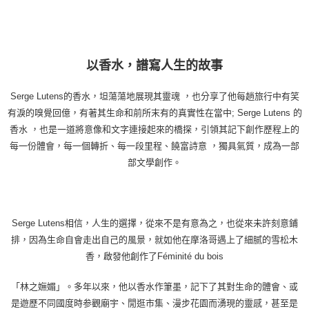
以香水，譜寫人生的故事
Serge Lutens的香水，坦蕩蕩地展現其靈魂 ，也分享了他每趟旅行中有笑
有淚的嗅覺回億，有著其生命和前所末有的真實性在當中; Serge Lutens 的
香水 ，也是一道將意像和文字連接起來的橋探，引領其記下創作歷程上的
每一份體會，每一個轉折、每一段里程、饒富詩意 ，獨具氣質，成為一部
部文學創作。
Serge Lutens相信，人生的選擇，從來不是有意為之，也從來未許刻意鋪
排，因為生命自會走出自己的風景，就如他在摩洛哥遇上了細腻的雪松木
香，啟發他創作了Féminité du bois
「林之嫵媚」。多年以來，他以香水作筆墨，記下了其對生命的體會、或
是遊歷不同國度時参觀廟宇、閒逛市集、漫步花園而湧現的靈感，甚至是