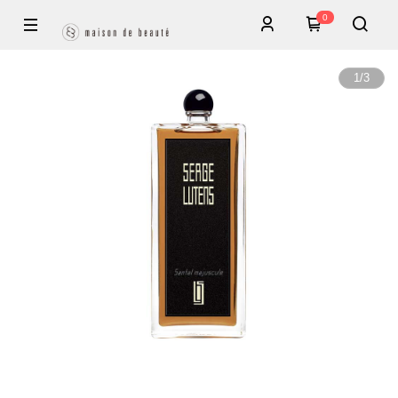
0
1
/
3