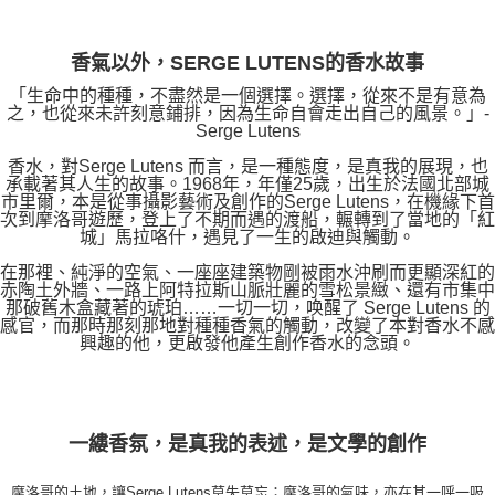
香氣以外，SERGE LUTENS的香水故事
「生命中的種種，不盡然是一個選擇。選擇，從來不是有意為
之，也從來未許刻意鋪排，因為生命自會走出自己的風景。」-
Serge Lutens
香水，對Serge Lutens 而言，是一種態度，是真我的展現，也
承載著其人生的故事。1968年，年僅25歲，出生於法國北部城
市里爾，本是從事攝影藝術及創作的Serge Lutens，在機緣下首
次到摩洛哥遊歷，登上了不期而遇的渡船，輾轉到了當地的「紅
城」馬拉咯什，遇見了一生的啟迪與觸動。
在那裡、純淨的空氣、一座座建築物剛被雨水沖刷而更顯深紅的
赤陶土外牆、一路上阿特拉斯山脈壯麗的雪松景緻、還有市集中
那破舊木盒藏著的琥珀……一切一切，唤醒了 Serge Lutens 的
感官，而那時那刻那地對種種香氣的觸動，改變了本對香水不感
興趣的他，更啟發他產生創作香水的念頭。
一縷香氛，是真我的表述，是文學的創作
摩洛哥的土地，讓Serge Lutens莫失莫忘；摩洛哥的氣味，亦在其一呼一吸