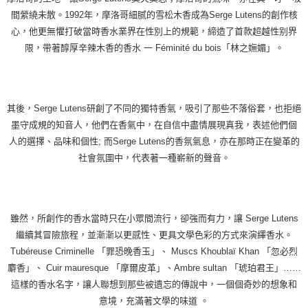
間縈繞未散。1992年，摩洛哥細腻的雪松木香成為Serge Lutens的創作核
心，他更無懼打破當時香水業界在性別上的規範，締造了首款超越性别界
限，带著醇厚辛辣木香的香水 一 Féminité du bois「林之嫵媚」。
其後，Serge Lutens研創了不同的獨特香氣，吸引了那些不落俗套，也拒絕
墨守成規的知音人，他們在香氣中，在自信中盡情展現真我，表述他們個
人的選擇、品味和個性; 而Serge Lutens的香氛氣息，亦在那時正在變革的
社會氛圍中，代表著一種嶄新的聲音。
雖然，所創作的香水當時只在小眾間流行，卻強而有力，讓 Serge Lutens
繼續其冒險旅程，並漸漸以更感性、更具文學色彩的方式來演繹香水。
Tubéreuse Criminelle 「罪恐晚香玉」、 Muscs Khoublaï Khan 「忽必烈
麝香」、 Cuir mauresque 「摩爾皮革」、Ambre sultan 「琥珀君王」……
這樣的香水名字，讓人聯想到那些被遺忘的傳說中，一個個奇妙的想象和
意境，充滿著文學的味道 。